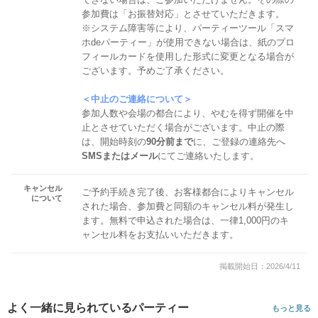
参加費は「お振替対応」とさせていただきます。
※システム障害等により、パーティーツール「スマ
ホdeパーティー」が使用できない場合は、紙のプロ
フィールカードを使用した形式に変更となる場合が
ございます。予めご了承ください。
＜中止のご連絡について＞
参加人数や会場の都合により、やむを得ず開催を中
止とさせていただく場合がございます。中止の際
は、開始時刻の
90分前まで
に、ご登録の連絡先へ
SMSまたはメール
にてご連絡いたします。
キャンセル
ご予約手続き完了後、お客様都合によりキャンセル
について
された場合、参加費と同額のキャンセル料が発生し
ます。無料で申込された場合は、一律1,000円のキ
ャンセル料をお支払いいただきます。
掲載開始日：2026/4/11
よく一緒に見られているパーティー
もっと見る