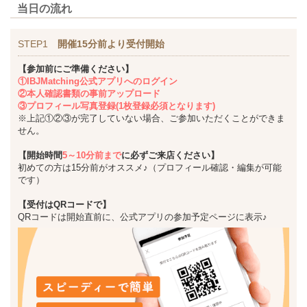
当日の流れ
STEP1
開催15分前より受付開始
【参加前にご準備ください】
①IBJMatching公式アプリへのログイン
②本人確認書類の事前アップロード
③プロフィール写真登録(1枚登録必須となります)
※上記①②③が完了していない場合、ご参加いただくことができま
せん。
【開始時間
5～10分前まで
に必ずご来店ください】
初めての方は15分前がオススメ♪（プロフィール確認・編集が可能
です）
【受付はQRコードで】
QRコードは開始直前に、公式アプリの参加予定ページに表示♪