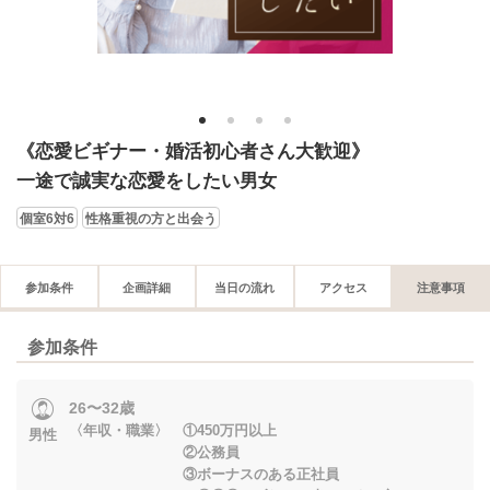
1
2
3
4
《恋愛ビギナー・婚活初心者さん大歓迎》
一途で誠実な恋愛をしたい男女
個室6対6
性格重視の方と出会う
参加条件
企画詳細
当日の流れ
アクセス
注意事項
参加条件
26〜32歳
〈年収・職業〉 ①450万円以上
男性
②公務員
③ボーナスのある正社員