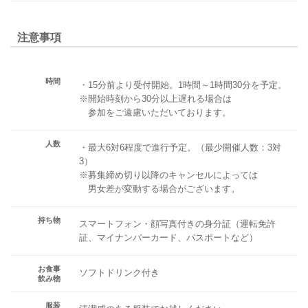
注意事項
時間
・15分前より受付開始。1時間～1時間30分を予定。
※開始時刻から30分以上遅れる場合は
参加をご遠慮いただいております。
人数
・最大6対6程度で進行予定。（最少開催人数：3対
3）
※募集締め切り以降のキャンセルによっては
男女差が変動する場合がございます。
持ち物
スマートフォン・顔写真付きの身分証（運転免許
証、マイナンバーカード、パスポートなど）
お食事
ソフトドリンク付き
飲み物
服装