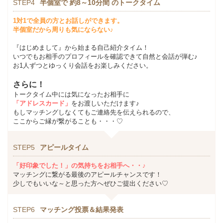
STEP4
半個室で 約8～10分間 のトークタイム
1対1で全員の方とお話しができます。
半個室だから周りも気にならない♪
『はじめまして』から始まる自己紹介タイム！
いつでもお相手のプロフィールを確認できて自然と会話が弾む♪
お1人ずつとゆっくり会話をお楽しみください。
さらに！
トークタイム中には気になったお相手に
「アドレスカード」
をお渡しいただけます♪
もしマッチングしなくてもご連絡先を伝えられるので、
ここからご縁が繋がることも・・・♡
STEP5
アピールタイム
「好印象でした！」の気持ちをお相手へ・・♪
マッチングに繋がる最後のアピールチャンスです！
少しでもいいな～と思った方へぜひご提出ください♡
STEP6
マッチング投票＆結果発表