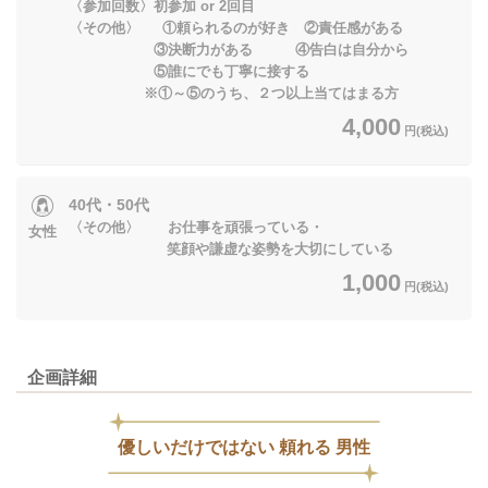
〈参加回数〉初参加 or 2回目
〈その他〉 ①頼られるのが好き ②責任感がある
③決断力がある ④告白は自分から
⑤誰にでも丁寧に接する
※①～⑤のうち、２つ以上当てはまる方
4,000
円(税込)
40代・50代
〈その他〉 お仕事を頑張っている・
女性
笑顔や謙虚な姿勢を大切にしている
1,000
円(税込)
企画詳細
優しいだけではない 頼れる 男性