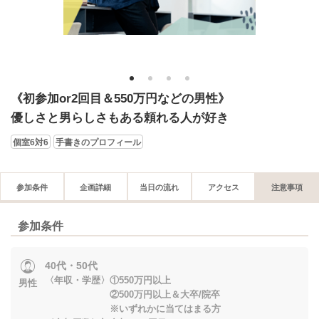
1
2
3
4
《初参加or2回目＆550万円などの男性》
優しさと男らしさもある頼れる人が好き
個室6対6
手書きのプロフィール
参加条件
企画詳細
当日の流れ
アクセス
注意事項
参加条件
40代・50代
〈年収・学歴〉①550万円以上
男性
②500万円以上＆大卒/院卒
※いずれかに当てはまる方