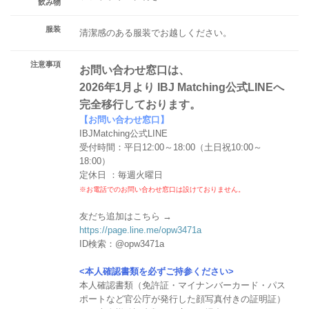
飲み物
服装
清潔感のある服装でお越しください。
注意事項
お問い合わせ窓口は、
2026年1月より IBJ Matching公式LINEへ
完全移行しております。
【お問い合わせ窓口】
IBJMatching公式LINE
受付時間：平日12:00～18:00（土日祝10:00～
18:00）
定休日 ：毎週火曜日
※お電話でのお問い合わせ窓口は設けておりません。
友だち追加はこちら →
https://page.line.me/opw3471a
ID検索：@opw3471a
<本人確認書類を必ずご持参ください>
本人確認書類（免許証・マイナンバーカード・パス
ポートなど官公庁が発行した顔写真付きの証明証）