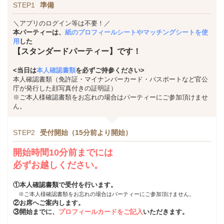
STEP1
準備
＼アプリのログイン等は不要！／
本パーティーは、
紙のプロフィールシートやマッチングシートを使
用
した
【スタンダードパーティー】です！
<当日は
本人確認書類
を必ずご持参ください>
本人確認書類（免許証・マイナンバーカード・パスポートなど官公
庁が発行した顔写真付きの証明証）
※ご本人様確認書類をお忘れの場合はパーティーにご参加頂けませ
ん。
STEP2
受付開始（15分前より開始）
開始時間10分前までには
必ずお越しください。
①本人確認書類で受付を行います。
※ご本人様確認書類をお忘れの場合はパーティーにご参加頂けません。
②お席へご案内します。
③開始までに、
プロフィールカードをご記入
いただきます。