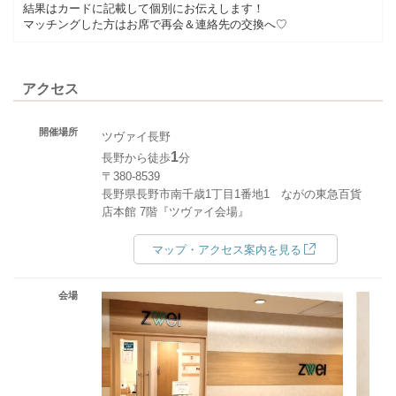
結果はカードに記載して個別にお伝えします！
マッチングした方はお席で再会＆連絡先の交換へ♡
アクセス
開催場所
ツヴァイ長野
1
長野から徒歩
分
〒380-8539
長野県長野市南千歳1丁目1番地1 ながの東急百貨
店本館 7階『ツヴァイ会場』
マップ・アクセス案内を見る
会場