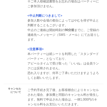
※ご本人様確認書類をお忘れの場合はパーティーに
ご参加頂けません。
<中止判断につきまして>
参加人数や会場の都合によってはやむを得ず中止と
判断することもございます。
中止のご連絡は開始時刻の
90分前
までに、ご登録の
連絡先へメッセージ（SMS・メール）にてお送りし
ます。
<注意事項>
本パーティーは紙シートを利用した「スタンダード
パーティー」となっており、
アピールタイムで受け取った「いいね」は会員ラン
クには反映されません。
恐れ入りますが、何卒ご了承いただけますようよろ
しくお願いいたします。
キャンセル
ご予約手続き完了後、お客様都合によりキャンセル
について
された場合、参加費と同額のキャンセル料が発生し
ます。無料で申込された場合は、一律1,000円のキ
ャンセル料をお支払いいただきます。