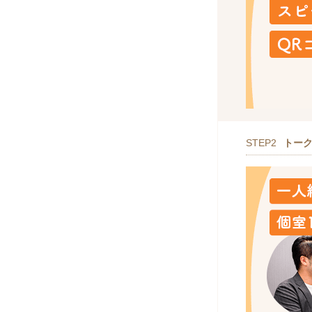
STEP2
トー