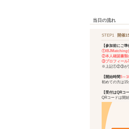
当日の流れ
STEP1
開催1
【参加前にご準
①IBJMatch
②本人確認書類
③プロフィール
※上記①②③が
【開始時間
5～
初めての方は1
【受付はQRコ
QRコードは開