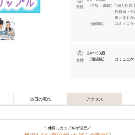
〈年収・職種〉450万円以
男性
外資系・金融系
※いずれかに当
〈価値観〉 コミュニケ
24〜33歳
〈価値観〉 コミュニケ
女性
当日の流れ
アクセス
＼仲良しカップルが理想／