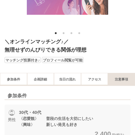
1
2
3
4
＼オンラインマッチング♪／
無理せずのんびりできる関係が理想
マッチング投票付き♪
プロフィール閲覧が可能
参加条件
企画詳細
当日の流れ
アクセス
注意事項
参加条件
30代・40代
〈恋愛観〉 普段の生活を大切にしたい
男性
〈興味〉 新しい発見も好き
2,400
円(税込)