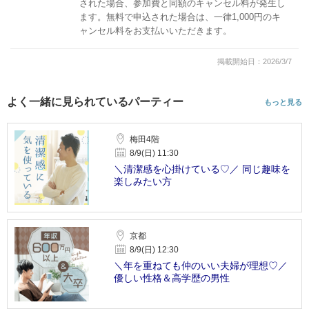
された場合、参加費と同額のキャンセル料が発生し
ます。無料で申込された場合は、一律1,000円のキ
ャンセル料をお支払いいただきます。
掲載開始日：2026/3/7
よく一緒に見られているパーティー
もっと見る
梅田4階
8/9(日) 11:30
＼清潔感を心掛けている♡／ 同じ趣味を
楽しみたい方
京都
8/9(日) 12:30
＼年を重ねても仲のいい夫婦が理想♡／
優しい性格＆高学歴の男性