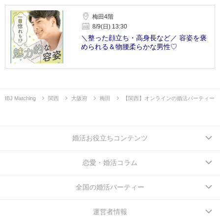
梅田4階
8/9(日) 13:30
＼整った顔立ち・高身長など／ 容姿を褒
められる＆物腰柔らかな男性♡
IBJ Matching
関西
大阪府
梅田
【関西】オンラインの婚活パーティー
婚活お役立ちコンテンツ
恋愛・婚活コラム
全国の婚活パーティー
運営者情報