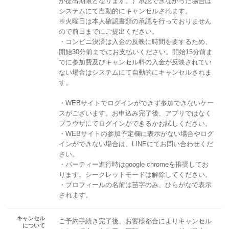
が提出期限となります。）承認できなかった場合は
システムにて自動的にキャンセルされます。
※火曜日は本人確認書類の承認を行っておりません
ので前日までにご提出ください。
・コンビニ決済は入金の反映に時間を要するため、
開始30分前までにお支払いください。開始15分前ま
でに参加費及びキャンセル料の入金が反映されてい
ない場合はシステムにて自動的にキャンセルされま
す。
・WEBサイトでログインができず参加できないケー
スがございます。お申込み完了後、アプリではなく
ブラウザにてログインができるかお試しください。
・WEBサイトの参加予定欄に表示がない場合やログ
インができない場合は、LINEにてお問い合わせくだ
さい。
・パーティー進行時はgoogle chromeを推奨してお
ります。シークレットモードは解除してください。
・プロフィールの名前は苗字のみ、ひらがなで表示
されます。
キャンセル
ご予約手続き完了後、お客様都合によりキャンセル
について