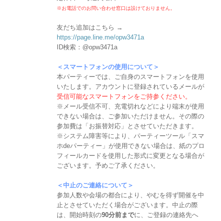
※お電話でのお問い合わせ窓口は設けておりません。
友だち追加はこちら →
https://page.line.me/opw3471a
ID検索：@opw3471a
＜スマートフォンの使用について＞
本パーティーでは、ご自身のスマートフォンを使用
いたします。アカウントに登録されているメールが
受信可能なスマートフォンをご持参ください。
※メール受信不可、充電切れなどにより端末が使用
できない場合は、ご参加いただけません。その際の
参加費は「お振替対応」とさせていただきます。
※システム障害等により、パーティーツール「スマ
ホdeパーティー」が使用できない場合は、紙のプロ
フィールカードを使用した形式に変更となる場合が
ございます。予めご了承ください。
＜中止のご連絡について＞
参加人数や会場の都合により、やむを得ず開催を中
止とさせていただく場合がございます。中止の際
は、開始時刻の
90分前まで
に、ご登録の連絡先へ