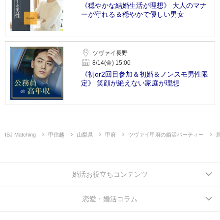
《穏やかな結婚生活が理想》 大人のマナ
ーが守れる＆穏やかで優しい男女
ツヴァイ長野
8/14(金) 15:00
《初or2回目参加＆初婚＆ノンスモ男性限
定》 笑顔が絶えない家庭が理想
IBJ Matching
甲信越
山梨県
甲府
ツヴァイ甲府の婚活パーティー
婚活お役立ちコンテンツ
恋愛・婚活コラム