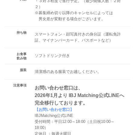
・３対３程度で進行予定。（最少開催人数：２対
２）
※募集締め切り以降のキャンセルによっては
男女差が変動する場合がございます。
持ち物
スマートフォン・顔写真付きの身分証（運転免許
証、マイナンバーカード、パスポートなど）
お食事
ソフトドリンク付き
飲み物
服装
清潔感のある服装でお越しください。
注意事項
お問い合わせ窓口は、
2026年1月より IBJ Matching公式LINEへ
完全移行しております。
【お問い合わせ窓口】
IBJMatching公式LINE
受付時間：平日12:00～18:00（土日祝10:00～
18:00）
定休日 ：毎週火曜日