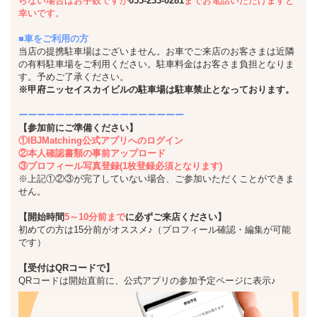
らない場合はお手数ですが
055-233-0281
までお電話いただけますと
幸いです。
■車をご利用の方
当店の提携駐車場はございません。お車でご来店のお客さまは近隣
の有料駐車場をご利用ください。駐車料金はお客さま負担となりま
す。予めご了承ください。
※甲府ニッセイスカイビルの駐車場は駐車禁止となっております。
ーーーーーーーーーーーーーーーーーー
【参加前にご準備ください】
①IBJMatching公式アプリへのログイン
②本人確認書類の事前アップロード
③プロフィール写真登録(1枚登録必須となります)
※上記①②③が完了していない場合、ご参加いただくことができま
せん。
【開始時間
5～10分前まで
に必ずご来店ください】
初めての方は15分前がオススメ♪（プロフィール確認・編集が可能
です）
【受付はQRコードで】
QRコードは開始直前に、公式アプリの参加予定ページに表示♪