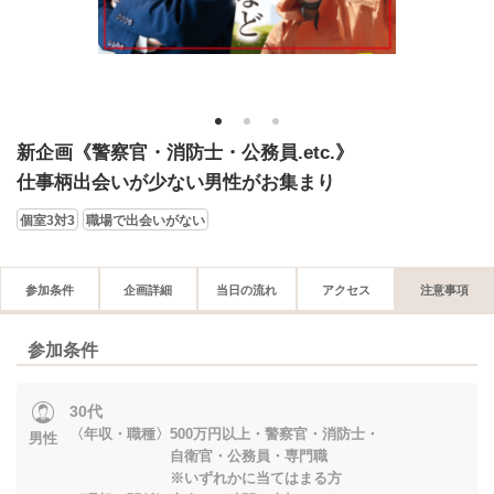
1
2
3
新企画《警察官・消防士・公務員.etc.》
仕事柄出会いが少ない男性がお集まり
個室3対3
職場で出会いがない
参加条件
企画詳細
当日の流れ
アクセス
注意事項
参加条件
30代
〈年収・職種〉500万円以上・警察官・消防士・
男性
自衛官・公務員・専門職
※いずれかに当てはまる方