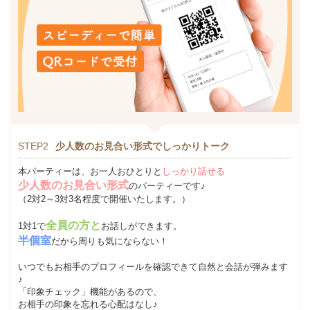
STEP2
少人数のお見合い形式でしっかりトーク
本パーティーは、お一人おひとりと
しっかり話せる
少人数のお見合い形式
のパーティーです♪
（2対2～3対3名程度で開催いたします。）
全員の方と
1対1で
お話しができます。
半個室
だから周りも気にならない！
いつでもお相手のプロフィールを確認できて自然と会話が弾みます
♪
「印象チェック」機能があるので、
お相手の印象を忘れる心配はなし♪