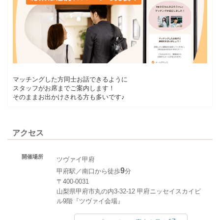
マッチングした方同士お話できるように
スタッフがお席までご案内します！
そのままお出かけされる方も多いです♪
アクセス
開催場所
ツヴァイ甲府
9
甲府駅／南口から徒歩
分
〒400-0031
山梨県甲府市丸の内3-32-12 甲府ニッセイスカイビ
ル9階『ツヴァイ会場』