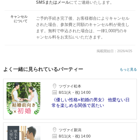
SMSまたはメール
にてご連絡いたします。
キャンセル
ご予約手続き完了後、お客様都合によりキャンセル
について
された場合、参加費と同額のキャンセル料が発生し
ます。無料で申込された場合は、一律1,000円のキ
ャンセル料をお支払いいただきます。
掲載開始日：2026/4/25
よく一緒に見られているパーティー
もっと見る
ツヴァイ松本
8/11(火・祝) 14:00
《優しい性格×初婚の男女》 他愛ない日
常を楽しめる関係で居たい
ツヴァイ新潟
8/11(火・祝) 14:00