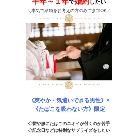
半年～１年
婚約
で
したい
＼本気で結婚をお考えの方のみご参加OK／
～～～～～～
～～～～～～
～～～～～～
～～～～～～
《爽やか・気遣いできる男性》
×
《たばこを吸わない方》限定
◇髪や服にたばこのニオイが付くのが苦手
◇記念日などは特別なサプライズをしたい