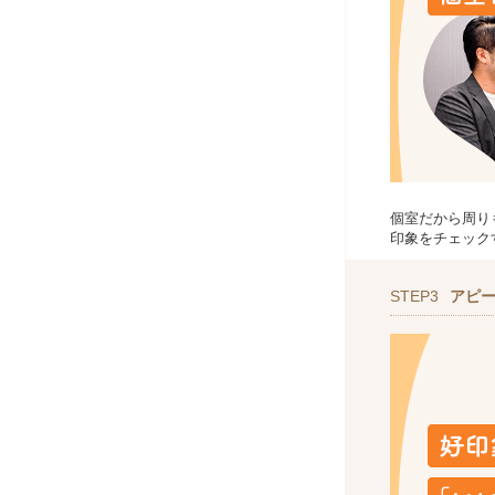
個室だから周り
印象をチェック
STEP3
アピ