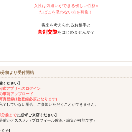
女性は気遣いができる優しい性格×
たばこを吸わない方を募集！
将来を考えられるお相手と
真剣交際
をはじめませんか？
5分前より受付開始
備ください】
ing公式アプリへのログイン
の事前アップロード
写真登録(1枚登録必須となります)
完了していない場合、ご参加いただくことができません。
10分前まで
に必ずご来店ください】
5分前がオススメ♪（プロフィール確認・編集が可能です）
ードで】