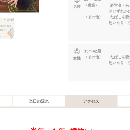
〈職業〉 経営者・有名
男性
※いずれかに当
〈その他〉 たばこを吸
思いやり・心配り
33〜42歳
〈その他〉 たばこを吸
女性
思いやり・心配り
当日の流れ
アクセス