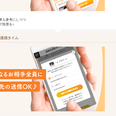
果も参考にしつつ
グ投票を♪
先送信タイム