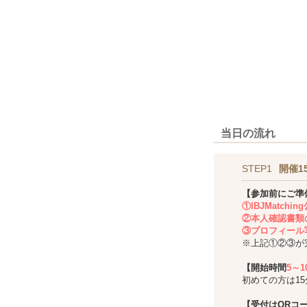
当日の流れ
STEP1
開催1
【参加前にご準
①IBJMatch
②本人確認書類
③プロフィール
※上記①②③が
【開始時間
5～
初めての方は1
【受付はQRコ