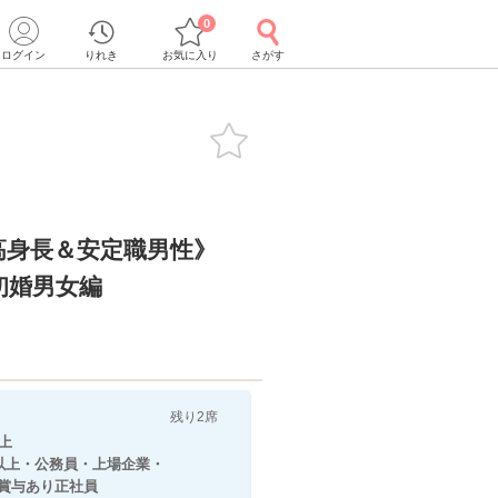
0
ログイン
りれき
お気に入り
さがす
高身長＆安定職男性》
初婚男女編
残り2席
上
円以上・公務員・上場企業・
り正社員