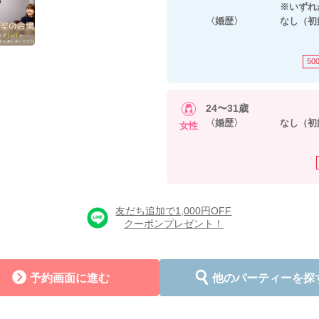
※いずれかに当
〈婚歴〉 なし（初
50
24〜31歳
〈婚歴〉 なし（初
女性
友だち追加で1,000円OFF
クーポンプレゼント！
予約画面に進む
他のパーティーを探