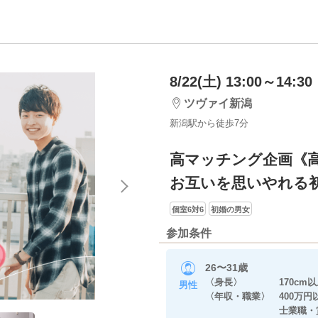
8/22(土) 13:00～14:30
ツヴァイ新潟
新潟駅から徒歩7分
高マッチング企画《
お互いを思いやれる
個室6対6
初婚の男女
参加条件
26〜31歳
〈身長〉 170cm以
男性
〈年収・職業〉 400万
士業職・賞与あ