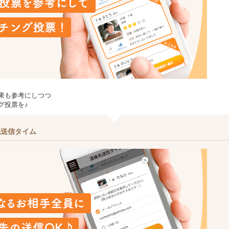
果も参考にしつつ
グ投票を♪
先送信タイム