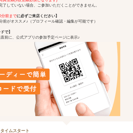
完了していない場合、ご参加いただくことができません。
10分前まで
に必ずご来店ください】
5分前がオススメ♪（プロフィール確認・編集が可能です）
ードで】
始直前に、公式アプリの参加予定ページに表示♪
クタイムスタート