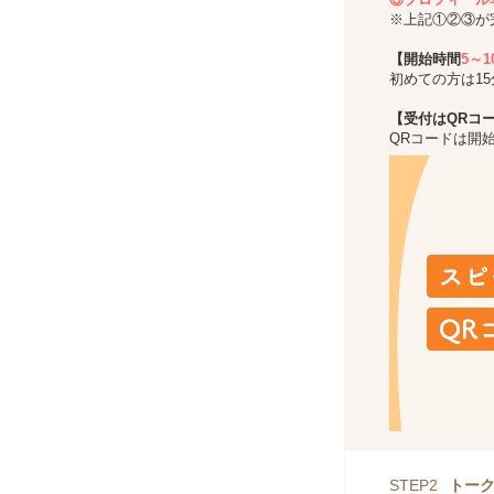
※上記①②③が
【開始時間
5～
初めての方は1
【受付はQRコ
QRコードは開
STEP2
トー