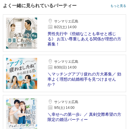
よく一緒に見られているパーティー
もっと見る
サンマリエ広島
8/22(土) 14:00
男性先行中《些細なことも幸せと感じ
る》 お互い尊重しあえる関係が理想の方
募集！
サンマリエ広島
8/30(日) 14:00
＼マッチングアプリ疲れの方大募集／ 効
率よく理想の結婚相手を見つけません
か？
サンマリエ広島
9/5(土) 14:00
＼幸せへの第一歩♩／ 真剣交際希望の方
限定の婚活パーティー