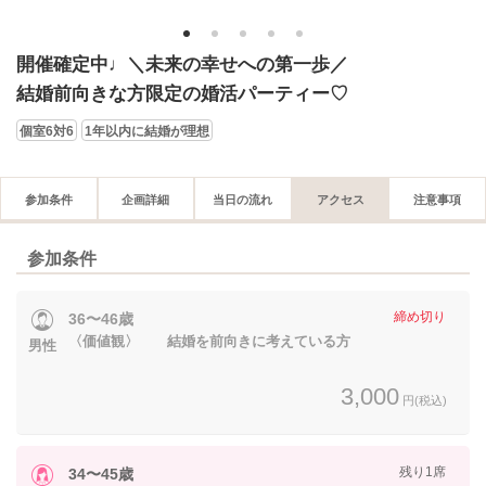
1
2
3
4
5
開催確定中♩＼未来の幸せへの第一歩／
結婚前向きな方限定の婚活パーティー♡
個室6対6
1年以内に結婚が理想
参加条件
企画詳細
当日の流れ
アクセス
注意事項
参加条件
締め切り
36〜46歳
〈価値観〉 結婚を前向きに考えている方
男性
3,000
円(税込)
残り1席
34〜45歳