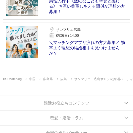
男性先行中《些細なことも幸せと感じ
る》 お互い尊重しあえる関係が理想の方
募集！
サンマリエ広島
8/30(日) 14:00
＼マッチングアプリ疲れの方大募集／ 効
率よく理想の結婚相手を見つけません
か？
IBJ Matching
中国
広島県
広島
サンマリエ 広島サロンの婚活パーティ
婚活お役立ちコンテンツ
恋愛・婚活コラム
全国の婚活パーティー