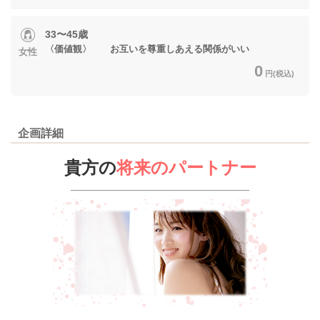
33〜45歳
〈価値観〉 お互いを尊重しあえる関係がいい
女性
0
円(税込)
企画詳細
貴方の
将来のパートナー