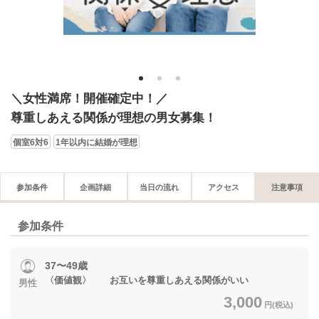
1
2
3
＼女性満席！開催確定中！／
尊重しあえる関係が理想の男女募集！
個室6対6
1年以内に結婚が理想
参加条件
企画詳細
当日の流れ
アクセス
注意事項
参加条件
37〜49歳
〈価値観〉 お互いを尊重しあえる関係がいい
男性
3,000
円(税込)