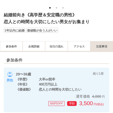
1
2
3
結婚前向き《高学歴＆安定職の男性》
恋人との時間を大切にしたい男女がお集まり
1年以内に結婚
価値観が合う人がいい
参加条件
企画詳細
当日の流れ
アクセス
注意事項
参加条件
残り1席
29〜36歳
《学歴》 大卒or院卒
男性
《年収》 400万円以上
《価値観》 恋人との時間を大切にしたい
通常価格
4,000
円
3,500
500円OFF
早割
円(税込)