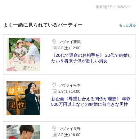
掲載開始日：2026/5/22
よく一緒に見られているパーティー
もっと見る
ツヴァイ新潟
8/8(土) 12:00
《20代で運命のお相手を》 20代で結婚し
たい＆将来子供が欲しい男女
ツヴァイ松本
8/8(土) 14:00
新企画《尊重し合える関係が理想》 年収
500万円以上などの結婚に前向きな男性
ツヴァイ長野
8/8(土) 16:00