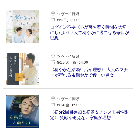
ツヴァイ新潟
8/9(日) 13:00
ログイン不要《心が落ち着く時間を大切
にしたい》2人で穏やかに過ごせる毎日が
理想
ツヴァイ新潟
8/11(火・祝) 14:00
《穏やかな結婚生活が理想》 大人のマナ
ーが守れる＆穏やかで優しい男女
ツヴァイ長野
8/14(金) 15:00
《初or2回目参加＆初婚＆ノンスモ男性限
定》 笑顔が絶えない家庭が理想