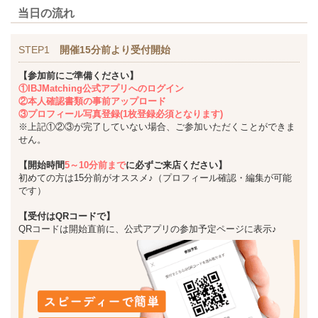
当日の流れ
STEP1
開催15分前より受付開始
【参加前にご準備ください】
①IBJMatching公式アプリへのログイン
②本人確認書類の事前アップロード
③プロフィール写真登録(1枚登録必須となります)
※上記①②③が完了していない場合、ご参加いただくことができま
せん。
【開始時間
5～10分前まで
に必ずご来店ください】
初めての方は15分前がオススメ♪（プロフィール確認・編集が可能
です）
【受付はQRコードで】
QRコードは開始直前に、公式アプリの参加予定ページに表示♪