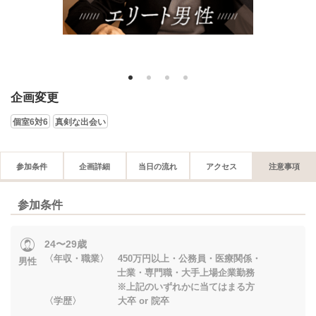
1
2
3
4
企画変更
個室6対6
真剣な出会い
参加条件
企画詳細
当日の流れ
アクセス
注意事項
参加条件
24〜29歳
〈年収・職業〉 450万円以上・公務員・医療関係・
男性
士業・専門職・大手上場企業勤務
※上記のいずれかに当てはまる方
〈学歴〉 大卒 or 院卒