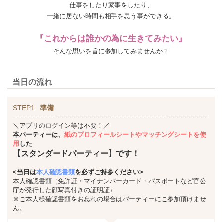
仕事をしたり家事をしたり、
一緒に居ない時間も相手を思う事ができる。
『これからは誰かの為に生きてみたい』
そんな思いを旨に参加してみませんか？
当日の流れ
STEP1
準備
＼アプリのログイン等は不要！／
本パーティーは、
紙のプロフィールシートやマッチングシートを使
用
した
【スタンダードパーティー】です！
<当日は
本人確認書類
を必ずご持参ください>
本人確認書類（免許証・マイナンバーカード・パスポートなど官公
庁が発行した顔写真付きの証明証）
※ご本人様確認書類をお忘れの場合はパーティーにご参加頂けませ
ん。