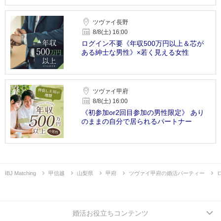
ツヴァイ長野
8/8(土) 16:00
ログイン不要《年収500万円以上＆芯が
ある紳士な男性》×若く見える女性
ツヴァイ甲府
8/8(土) 16:00
《初参加or2回目参加の男性限定》 あり
のままの自分で居られるパートナー
IBJ Matching
甲信越
山梨県
甲府
ツヴァイ甲府の婚活パーティー
婚活お役立ちコンテンツ