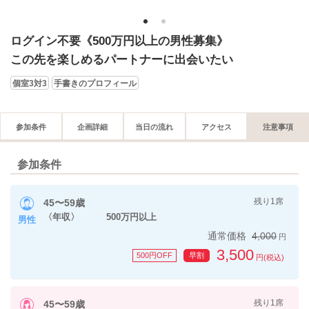
1
2
ログイン不要《500万円以上の男性募集》
この先を楽しめるパートナーに出会いたい
個室3対3
手書きのプロフィール
参加条件
企画詳細
当日の流れ
アクセス
注意事項
参加条件
残り1席
45〜59歳
〈年収〉 500万円以上
男性
通常価格
4,000
円
3,500
500円OFF
早割
円(税込)
残り1席
45〜59歳