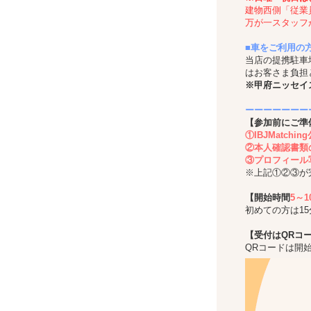
建物西側「従業
万が一スタッフ
■車をご利用の
当店の提携駐車
はお客さま負担
※甲府ニッセイ
ーーーーーーー
【参加前にご準
①IBJMatch
②本人確認書類
③プロフィール
※上記①②③が
【開始時間
5～
初めての方は1
【受付はQRコ
QRコードは開