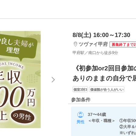
8/8(土) 16:00～17:30
ツヴァイ甲府
募集終了まで
甲府駅／南口から徒歩9分
《初参加or2回目参
ありのままの自分で
個室3対3
価値観が合う人がいい
参加条件
37〜44歳
＜年収・職種＞ ①年収50
男性
②大卒＆年収45
※いずれかに