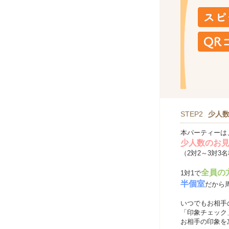
STEP2
少人
本パーティーは
少人数のお
（2対2～3対3
全員の
1対1で
半個室
だから
いつでもお相手
「印象チェック
お相手の印象を