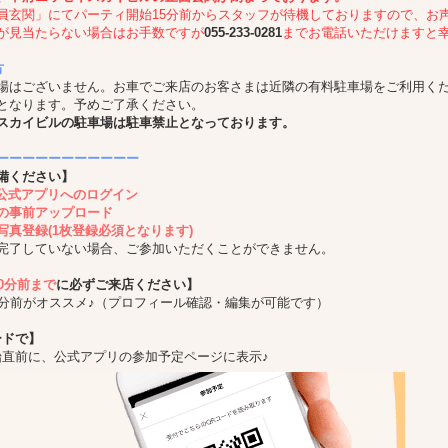
員玄関」にてパーティ開始15分前からスタッフが待機しておりますので、お
が見当たらない場合はお手数ですが
055-233-0281
までお電話いただけますと
方
場はございません。お車でご来店のお客さまは近隣の有料駐車場をご利用く
となります。予めご了承ください。
スカイビルの駐車場は駐車禁止となっております。
ーーーーーーーーーーー
備ください】
ing公式アプリへのログイン
の事前アップロード
写真登録(1枚登録必須となります)
完了していない場合、ご参加いただくことができません。
10分前まで
に必ずご来店ください】
5分前がオススメ♪（プロフィール確認・編集が可能です）
ードで】
始直前に、公式アプリの参加予定ページに表示♪