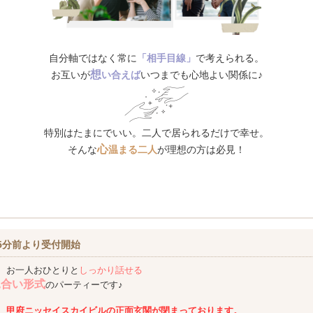
自分軸ではなく常に
「相手目線」
で考えられる。
想
お互いが
い合えば
いつまでも心地よい関係に♪
特別はたまにでいい。二人で居られるだけで幸せ。
心
そんな
温まる二人
が理想の方は必見！
5分前より受付開始
、お一人おひとりと
しっかり話せる
見合い形式
のパーティーです♪
、甲府ニッセイスカイビルの正面玄関が閉まっております。