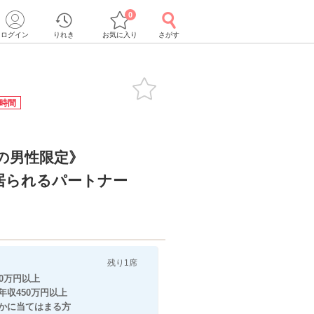
0
ログイン
りれき
お気に入り
さがす
2時間
加の男性限定》
居られるパートナー
残り1席
0万円以上
0万円以上
当てはまる方