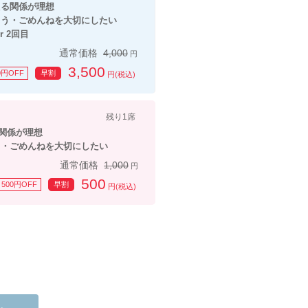
る関係が理想
んねを大切にしたい
 2回目
通常価格
4,000
円
3,500
0円OFF
早割
円(税込)
残り1席
関係が理想
んねを大切にしたい
通常価格
1,000
円
500
500円OFF
早割
円(税込)