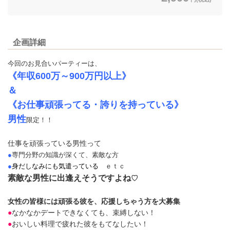
企画詳細
今回のお見合いパーティーは、
《年収600万～900万円以上》
＆
《お仕事頑張ってる・誇りを持っている》
男性
限定！！
仕事を頑張っている男性って
●
専門分野の知識が深くて、素敵な方
●
身だしなみにも気遣っている
ｅｔｃ
素敵な男性に出逢えそうですよね
♡
女性の皆様には頑張る彼を、応援しちゃう方を大募集
●
なかなかデートできなくても、束縛しない！
●
おいしい料理で疲れた彼をもてなしたい！