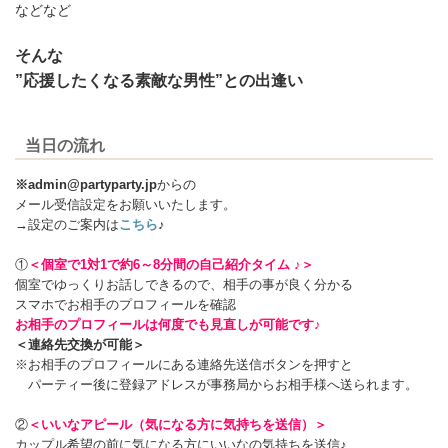
などなど
そんな
”応援したくなる素敵な男性”との出逢い
当日の流れ
※admin@partyparty.jp
からの
メール受信設定をお願いいたします。
→設定のご案内は
こちら
♪
①
＜個室で1対1で約6～8分間の自己紹介タイム ♪＞
個室でゆっくりお話しできるので、相手の事が良く分かる
スマホでお相手のプロフィールを確認
お相手のプロフィールは何度でも見直しが可能です♪
＜連絡先交換が可能＞
※お相手のプロフィールにある連絡先送信ボタンを押すと
パーティー後に登録アドレスが事務局からお相手様へ送られます。
②
＜いいなアピール（気になる方に気持ちを送信）＞
カップル希望の前に気になる方にいいなの気持ちを送信♪