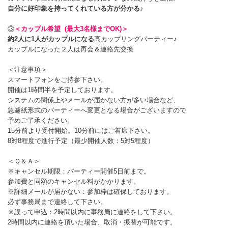
自分に好印象を持ってくれている方が分かる
♪
③
＜カップル希望 (最大3名様までOK)＞
約2人に1人がカップルになる
高カップリングパーティー♪
カップルになった２人は再会＆連絡先交換
＜注意事項＞
スマートフォンをご持参下さい。
開催は1時間半を予定しております。
システムの関係上やメールが届かない方が多い場合など、
急遽紙形式のパーティーへ変更となる場合がございますので
予めご了承ください。
15分前より受付開始。10分前にはご着席下さい。
8対8程度で進行予定（最少開催人数：5対5程度）
＜Ｑ＆Ａ＞
※キャンセル期限：パーティー開催5日前まで。
参加費と同額のキャンセル料がかかります。
※詳細メールが届かない：参加枠は確保しております。
必ず事務局まで連絡して下さい。
※誤って申込：2時間以内に事務局に連絡をして下さい。
2時間以内に連絡を頂いた場合、取消・振替が可能です。