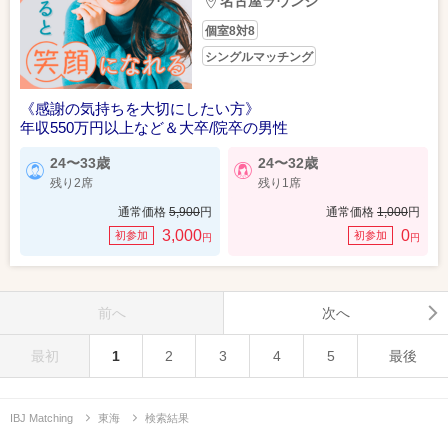
名古屋ラウンジ
個室8対8
シングルマッチング
《感謝の気持ちを大切にしたい方》
年収550万円以上など＆大卒/院卒の男性
24〜33歳
24〜32歳
残り2席
残り1席
通常価格
5,900
円
通常価格
1,000
円
3,000
0
初参加
初参加
円
円
前へ
次へ
最初
1
2
3
4
5
最後
IBJ Matching
東海
検索結果