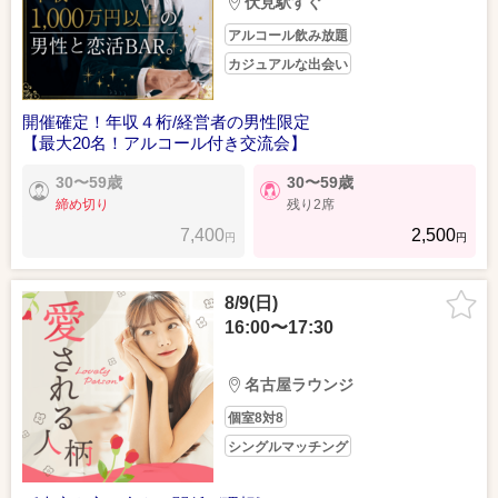
伏見駅すぐ
アルコール飲み放題
カジュアルな出会い
開催確定！年収４桁/経営者の男性限定
【最大20名！アルコール付き交流会】
30〜59歳
30〜59歳
締め切り
残り2席
7,400
2,500
円
円
8/9(日)
16:00〜17:30
名古屋ラウンジ
個室8対8
シングルマッチング