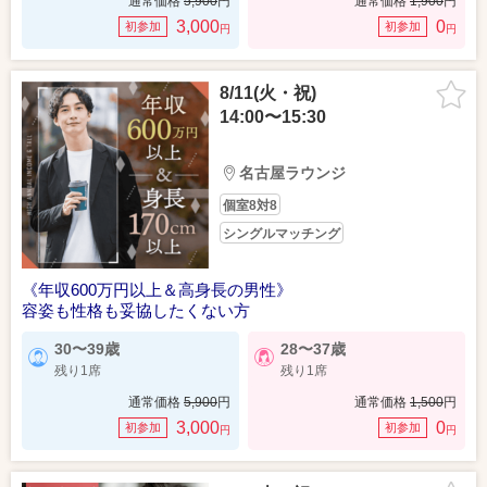
通常価格
5,900
円
通常価格
1,900
円
3,000
0
初参加
初参加
円
円
8/11(火・祝)
14:00〜15:30
名古屋ラウンジ
個室8対8
シングルマッチング
《年収600万円以上＆高身長の男性》
容姿も性格も妥協したくない方
30〜39歳
28〜37歳
残り1席
残り1席
通常価格
5,900
円
通常価格
1,500
円
3,000
0
初参加
初参加
円
円