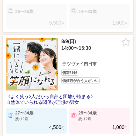
26〜35歳
24〜33歳
5,900
1,000
円
円
8/9(日)
14:00〜15:30
ツヴァイ四日市
個室6対6
価値観が合う人がいい
《よく笑う2人だから自然と距離が縮まる》
自然体でいられる関係が理想の男女
27〜34歳
25〜34歳
残り2席
残り2席
4,500
1,000
円
円