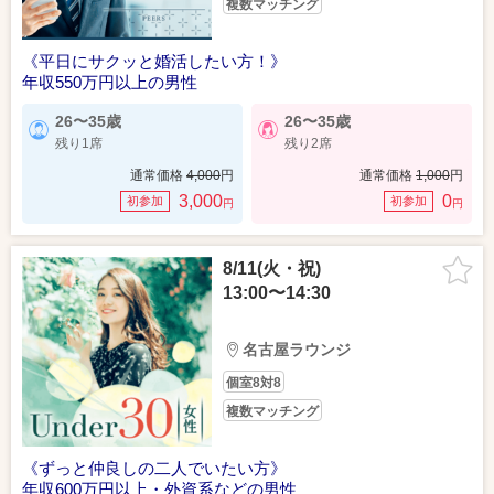
複数マッチング
《平日にサクッと婚活したい方！》
年収550万円以上の男性
26〜35歳
26〜35歳
残り1席
残り2席
通常価格
4,000
円
通常価格
1,000
円
3,000
0
初参加
初参加
円
円
8/11(火・祝)
13:00〜14:30
名古屋ラウンジ
個室8対8
複数マッチング
《ずっと仲良しの二人でいたい方》
年収600万円以上・外資系などの男性