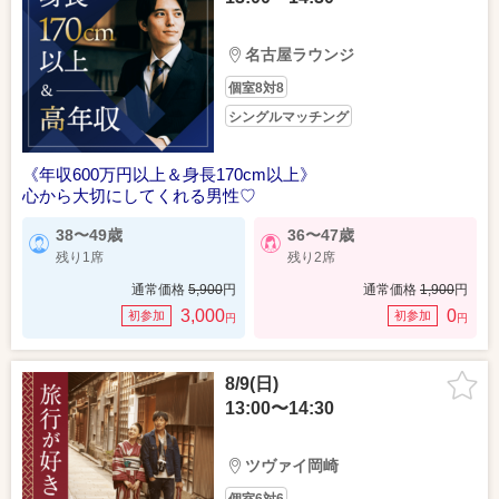
名古屋ラウンジ
個室8対8
シングルマッチング
《年収600万円以上＆身長170cm以上》
心から大切にしてくれる男性♡
38〜49歳
36〜47歳
残り1席
残り2席
通常価格
5,900
円
通常価格
1,900
円
3,000
0
初参加
初参加
円
円
8/9(日)
13:00〜14:30
ツヴァイ岡崎