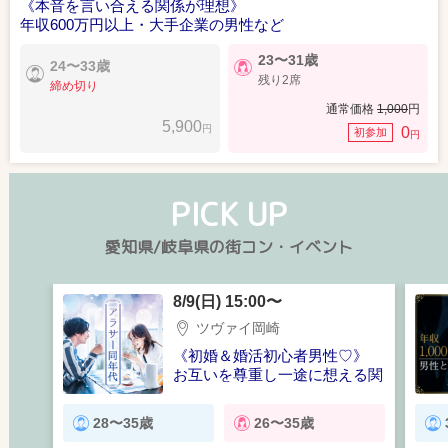
《本音を言い合える関係が理想》
年収600万円以上・大手企業の男性など
23〜31歳
24〜33歳
残り2席
締め切り
通常価格
1,000
円
5,900
円
0
初参加
円
PICK UP
愛知県/岐阜県の街コン・イベント
8/9(日) 15:00〜
ツヴァイ岡崎
《初婚＆婚活初心者男性♡》
お互いを尊重し一途に想える関
係が理想
28〜35歳
26〜35歳