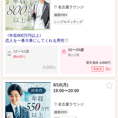
名古屋ラウンジ
個室8対8
シングルマッチング
《年収800万円以上》
恋人を一番大事にしてくれる男性♡
30〜39歳
32〜42歳
残り2席
締め切り
通常価格
1,000
円
4,000
円
0
初参加
円
8/10(月)
19:00〜20:00
名古屋ラウンジ
個室8対8