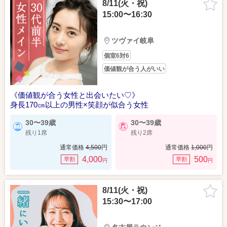
8/11(火・祝)
15:00〜16:30
ツヴァイ岐阜
個室6対6
価値観が合う人がいい
《価値観が合う女性と出会いたい♡》
身長170㎝以上の男性×笑顔が似合う女性
30〜39歳
30〜39歳
残り1席
残り2席
通常価格
4,500
円
通常価格
1,000
円
4,000
500
早割
早割
円
円
8/11(火・祝)
15:30〜17:00