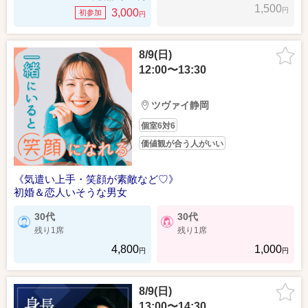
1,500
円
3,000
初参加
円
8/9(日)
12:00〜13:30
ツヴァイ静岡
個室6対6
価値観が合う人がいい
《気遣い上手・笑顔が素敵など♡》
初婚＆恋人いそうな男女
30代
30代
残り1席
残り1席
4,800
1,000
円
円
8/9(日)
13:00〜14:30