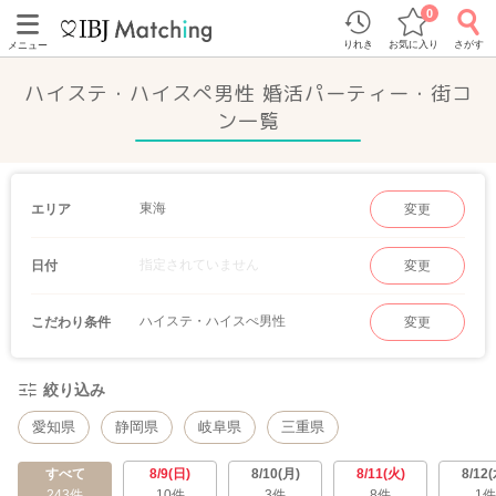
0
りれき
お気に入り
さがす
メニュー
ハイステ・ハイスぺ男性 婚活パーティー・街コ
ン一覧
東海
エリア
変更
指定されていません
日付
変更
ハイステ・ハイスぺ男性
こだわり条件
変更
絞り込み
愛知県
静岡県
岐阜県
三重県
すべて
8/9(日)
8/10(月)
8/11(火)
8/12(
243件
10件
3件
8件
1件