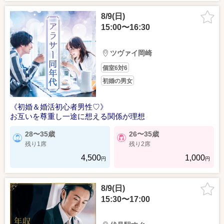
8/9(日)
15:00〜16:30
ツヴァイ岡崎
個室6対6
初婚の男女
《初婚＆婚活初心者男性♡》
お互いを尊重し一途に想える関係が理想
28〜35歳
26〜35歳
残り1席
残り2席
4,500
1,000
円
円
8/9(日)
15:30〜17:00