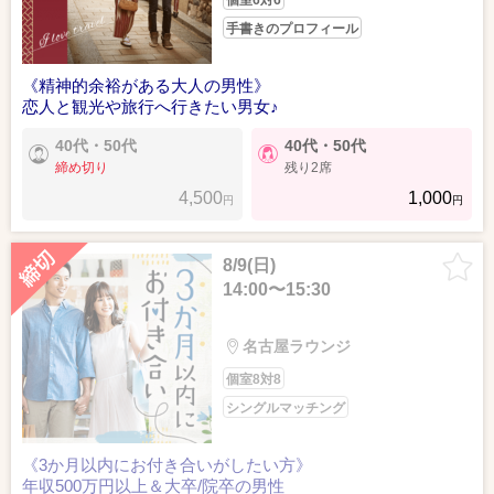
個室6対6
手書きのプロフィール
《精神的余裕がある大人の男性》
恋人と観光や旅行へ行きたい男女♪
40代・50代
40代・50代
締め切り
残り2席
4,500
1,000
円
円
8/9(日)
14:00〜15:30
名古屋ラウンジ
個室8対8
シングルマッチング
《3か月以内にお付き合いがしたい方》
年収500万円以上＆大卒/院卒の男性