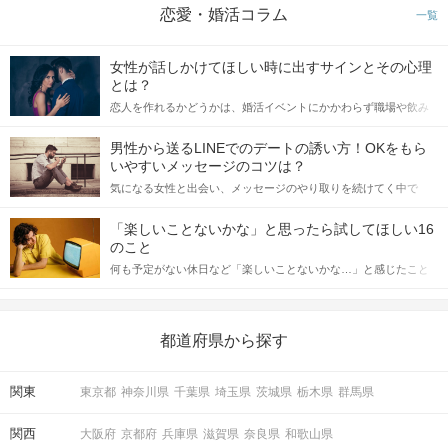
恋愛・婚活コラム
一覧
女性が話しかけてほしい時に出すサインとその心理
とは？
恋人を作れるかどうかは、婚活イベントにかかわらず職場や飲み
会の場で女性が話しかけて欲しい時に出すサインに、早く気づい
てアプローチできるかにも左右されます。 これから恋人作りを本
男性から送るLINEでのデートの誘い方！OKをもら
格的に始めようとしている方は、女性が異性を求めて出すサイン
いやすいメッセージのコツは？
をしっかりと理解し、正しい行動に移せるかどうかが重要。 この
気になる女性と出会い、メッセージのやり取りを続けてく中で
記事では、女性が話しかけて欲しい時に出すサインとその心理を
「この人いいな」と感じたら、次はデートに誘いたくなるもの。
詳しく解説した後、婚活イベントで実際にサインを受け取った場
しかし、中には「どう誘ったらいいの？」とお困りの男性もいら
合にどのような行動に繋げるべきかをご紹介していきます。
「楽しいことないかな」と思ったら試してほしい16
っしゃるのではないでしょうか。 そこで今回は、男性から女性へ
のこと
送るLINEでのデートの誘い方のコツをご紹介します。例文も混じ
何も予定がない休日など「楽しいことないかな…」と感じたこと
えながら解説するので、ぜひ参考にしてください。
がある人もいるのでは？ 日常が退屈に感じるなら、いますぐ楽し
いことを始めましょう！ いますぐ楽しい気分になれる対処法か
ら、恋愛・自分磨き・趣味などジャンル別の楽しいことまで、16
の楽しいことアイデアを集めました♪ いままさに楽しいことを探し
都道府県から探す
ている方は必見です。
関東
東京都
神奈川県
千葉県
埼玉県
茨城県
栃木県
群馬県
関西
大阪府
京都府
兵庫県
滋賀県
奈良県
和歌山県