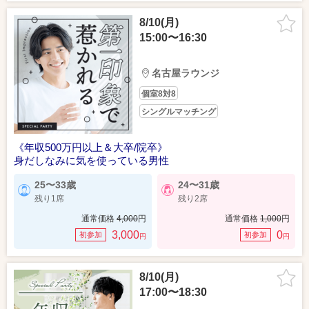
8/10(月)
15:00〜16:30
名古屋ラウンジ
個室8対8
シングルマッチング
《年収500万円以上＆大卒/院卒》
身だしなみに気を使っている男性
25〜33歳
24〜31歳
残り1席
残り2席
通常価格
4,000
円
通常価格
1,000
円
3,000
0
初参加
初参加
円
円
8/10(月)
17:00〜18:30