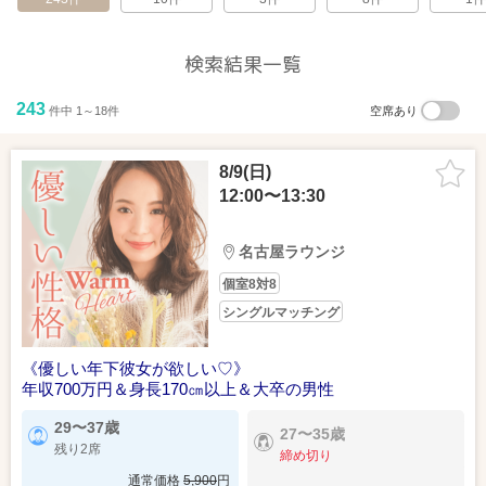
検索結果一覧
243
件中 1～18件
空席あり
8/9(日)
12:00〜13:30
名古屋ラウンジ
個室8対8
シングルマッチング
《優しい年下彼女が欲しい♡》
年収700万円＆身長170㎝以上＆大卒の男性
29〜37歳
27〜35歳
残り2席
締め切り
通常価格
5,900
円