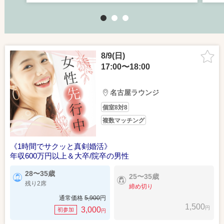
1
2
3
8/9(日)
17:00〜18:00
名古屋ラウンジ
個室8対8
複数マッチング
《1時間でサクッと真剣婚活》
年収600万円以上＆大卒/院卒の男性
28〜35歳
25〜35歳
残り2席
締め切り
通常価格
5,900
円
1,500
円
3,000
初参加
円