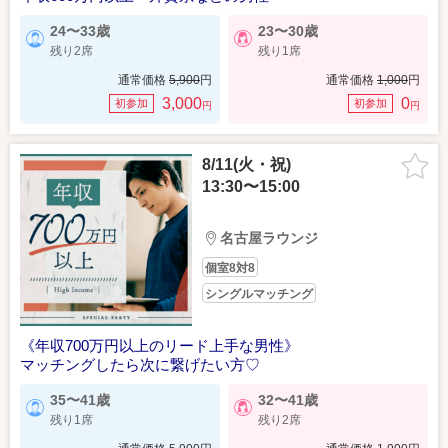
24〜33歳
23〜30歳
残り2席
残り1席
通常価格
5,900
円
通常価格
1,000
円
3,000
0
初参加
初参加
円
円
8/11(火・祝)
13:30〜15:00
名古屋ラウンジ
個室8対8
シングルマッチング
《年収700万円以上のリード上手な男性》
マッチングしたら次に繋げたい方♡
35〜41歳
32〜41歳
残り1席
残り2席