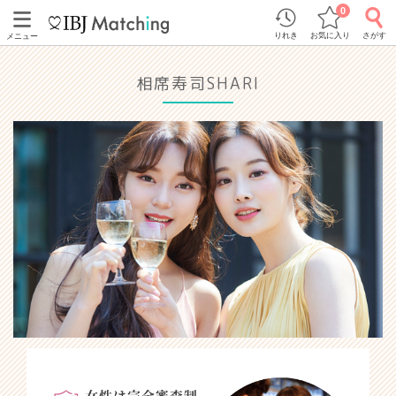
0
りれき
お気に入り
さがす
メニュー
相席寿司SHARI