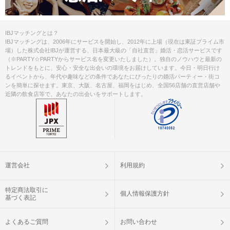
IBJマッチングとは？
IBJマッチングは、2006年にサービスを開始し、2012年に上場（現在は東証プライム市
場）した株式会社IBJが運営する、日本最大級の「自社直営」婚活・恋活サービスです
（※PARTY☆PARTYからサービス名を変更いたしました）。独自のノウハウと最新の
トレンドをもとに、安心・安全な出会いの環境をお届けしています。今日・明日行け
るイベントから、年代や趣味などの条件であなたにぴったりの婚活パーティー・街コ
ンを簡単に探せます。東京、大阪、名古屋、福岡をはじめ、全国56店舗の直営店舗や
近隣の飲食店等で、あなたの出会いをサポートします。
運営会社
利用規約
特定商法取引に
個人情報保護方針
基づく表記
よくあるご質問
お問い合わせ