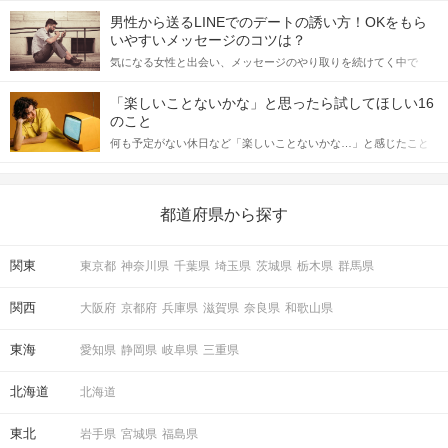
てアプローチできるかにも左右されます。 これから恋人作りを本
男性から送るLINEでのデートの誘い方！OKをもら
格的に始めようとしている方は、女性が異性を求めて出すサイン
いやすいメッセージのコツは？
をしっかりと理解し、正しい行動に移せるかどうかが重要。 この
気になる女性と出会い、メッセージのやり取りを続けてく中で
記事では、女性が話しかけて欲しい時に出すサインとその心理を
「この人いいな」と感じたら、次はデートに誘いたくなるもの。
詳しく解説した後、婚活イベントで実際にサインを受け取った場
しかし、中には「どう誘ったらいいの？」とお困りの男性もいら
合にどのような行動に繋げるべきかをご紹介していきます。
「楽しいことないかな」と思ったら試してほしい16
っしゃるのではないでしょうか。 そこで今回は、男性から女性へ
のこと
送るLINEでのデートの誘い方のコツをご紹介します。例文も混じ
何も予定がない休日など「楽しいことないかな…」と感じたこと
えながら解説するので、ぜひ参考にしてください。
がある人もいるのでは？ 日常が退屈に感じるなら、いますぐ楽し
いことを始めましょう！ いますぐ楽しい気分になれる対処法か
ら、恋愛・自分磨き・趣味などジャンル別の楽しいことまで、16
の楽しいことアイデアを集めました♪ いままさに楽しいことを探し
都道府県から探す
ている方は必見です。
関東
東京都
神奈川県
千葉県
埼玉県
茨城県
栃木県
群馬県
関西
大阪府
京都府
兵庫県
滋賀県
奈良県
和歌山県
東海
愛知県
静岡県
岐阜県
三重県
北海道
北海道
東北
岩手県
宮城県
福島県