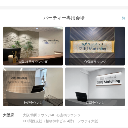
パーティー専用会場
一覧
大阪/梅田ラウンジ4F
心斎橋ラウンジ
神戸ラウンジ
京都ラウンジ
大阪府
大阪/梅田ラウンジ4F
心斎橋ラウンジ
IBJ 関西支社（桜橋御幸ビル 4階）
ツヴァイ大阪