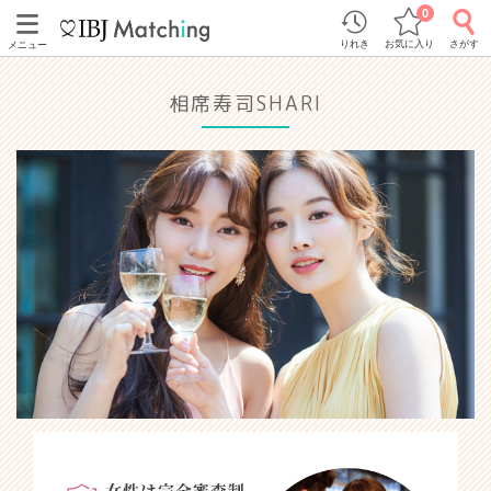
0
りれき
お気に入り
さがす
メニュー
相席寿司SHARI