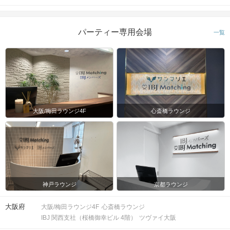
パーティー専用会場
一覧
大阪/梅田ラウンジ4F
心斎橋ラウンジ
神戸ラウンジ
京都ラウンジ
大阪府
大阪/梅田ラウンジ4F
心斎橋ラウンジ
IBJ 関西支社（桜橋御幸ビル 4階）
ツヴァイ大阪