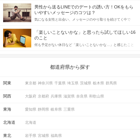
てアプローチできるかにも左右されます。 これから恋人作りを本
男性から送るLINEでのデートの誘い方！OKをもら
格的に始めようとしている方は、女性が異性を求めて出すサイン
いやすいメッセージのコツは？
をしっかりと理解し、正しい行動に移せるかどうかが重要。 この
気になる女性と出会い、メッセージのやり取りを続けてく中で
記事では、女性が話しかけて欲しい時に出すサインとその心理を
「この人いいな」と感じたら、次はデートに誘いたくなるもの。
詳しく解説した後、婚活イベントで実際にサインを受け取った場
しかし、中には「どう誘ったらいいの？」とお困りの男性もいら
合にどのような行動に繋げるべきかをご紹介していきます。
「楽しいことないかな」と思ったら試してほしい16
っしゃるのではないでしょうか。 そこで今回は、男性から女性へ
のこと
送るLINEでのデートの誘い方のコツをご紹介します。例文も混じ
何も予定がない休日など「楽しいことないかな…」と感じたこと
えながら解説するので、ぜひ参考にしてください。
がある人もいるのでは？ 日常が退屈に感じるなら、いますぐ楽し
いことを始めましょう！ いますぐ楽しい気分になれる対処法か
ら、恋愛・自分磨き・趣味などジャンル別の楽しいことまで、16
の楽しいことアイデアを集めました♪ いままさに楽しいことを探し
都道府県から探す
ている方は必見です。
関東
東京都
神奈川県
千葉県
埼玉県
茨城県
栃木県
群馬県
関西
大阪府
京都府
兵庫県
滋賀県
奈良県
和歌山県
東海
愛知県
静岡県
岐阜県
三重県
北海道
北海道
東北
岩手県
宮城県
福島県