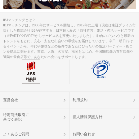
IBJマッチングとは？
IBJマッチングは、2006年にサービスを開始し、2012年に上場（現在は東証プライム市
場）した株式会社IBJが運営する、日本最大級の「自社直営」婚活・恋活サービスです
（※PARTY☆PARTYからサービス名を変更いたしました）。独自のノウハウと最新の
トレンドをもとに、安心・安全な出会いの環境をお届けしています。今日・明日行け
るイベントから、年代や趣味などの条件であなたにぴったりの婚活パーティー・街コ
ンを簡単に探せます。東京、大阪、名古屋、福岡をはじめ、全国56店舗の直営店舗や
近隣の飲食店等で、あなたの出会いをサポートします。
運営会社
利用規約
特定商法取引に
個人情報保護方針
基づく表記
よくあるご質問
お問い合わせ