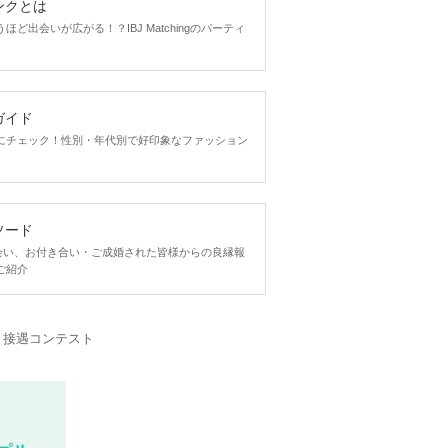
ンクとは
ど出会いが広がる！？IBJ Matchingのパーティ
ガイド
にチェック！性別・年代別で好印象なファッション
ソード
ngで出会い、お付き合い・ご成婚された皆様からの良縁報
ご紹介
・接遇コンテスト