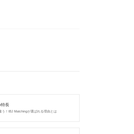
gの特長
！IBJ Matchingが選ばれる理由とは