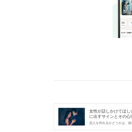
女性が話しかけてほし
に出すサインとその心
は？
恋人を作れるかどうかは、婚
ントにかかわらず職場や飲み