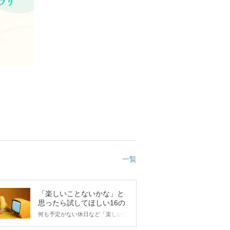
一覧
「楽しいことないかな」と
思ったら試してほしい16の
こと
何も予定がない休日など「楽しいこ
とないかな…」と感じたことがある