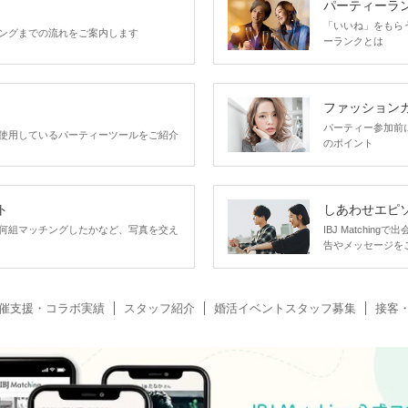
パーティーラ
「いいね」をもらうほ
ングまでの流れをご案内します
ーランクとは
ファッション
パーティー参加前
使用しているパーティーツールをご紹介
のポイント
ト
しあわせエピ
何組マッチングしたかなど、写真を交え
IBJ Matchi
告やメッセージを
催支援・コラボ実績
スタッフ紹介
婚活イベントスタッフ募集
接客