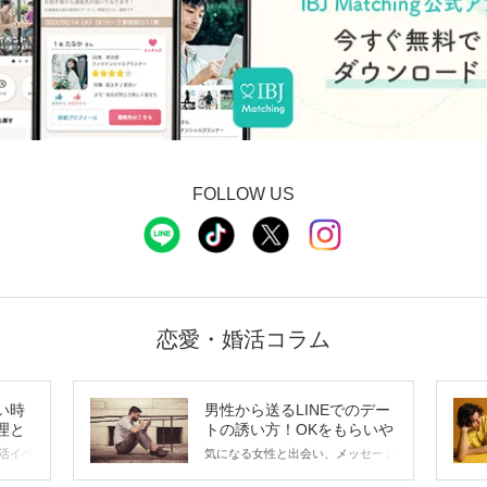
FOLLOW US
恋愛・婚活コラム
い時
男性から送るLINEでのデー
理と
トの誘い方！OKをもらいや
すいメッセージのコツは？
活イベ
気になる女性と出会い、メッセージ
会の場
のやり取りを続けてく中で「この人