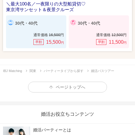
＼最大100名／一夜限りの大型船貸切♡
東京湾サンセット＆夜景クルーズ
30代・40代
30代・40代
通常価格
16,500
円
通常価格
12,500
円
15,500
11,500
早割
早割
円
円
IBJ Matching
関東
パーティータイプから探す
婚活バスツアー
ページトップへ
婚活お役立ちコンテンツ
婚活パーティーとは