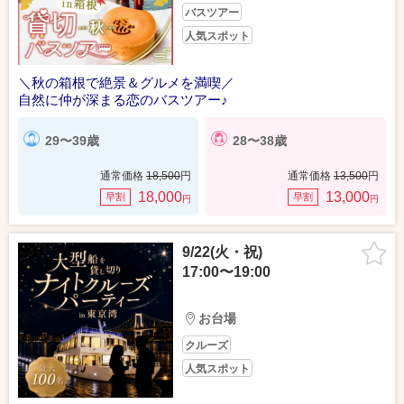
バスツアー
人気スポット
＼秋の箱根で絶景＆グルメを満喫／
自然に仲が深まる恋のバスツアー♪
29〜39歳
28〜38歳
通常価格
18,500
円
通常価格
13,500
円
18,000
13,000
早割
早割
円
円
9/22(火・祝)
17:00〜19:00
お台場
クルーズ
人気スポット