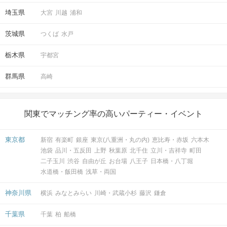
埼玉県
大宮
川越
浦和
茨城県
つくば
水戸
栃木県
宇都宮
群馬県
高崎
関東でマッチング率の高いパーティー・イベント
東京都
新宿
有楽町
銀座
東京(八重洲・丸の内)
恵比寿・赤坂
六本木
池袋
品川・五反田
上野
秋葉原
北千住
立川・吉祥寺
町田
二子玉川
渋谷
自由が丘
お台場
八王子
日本橋・八丁堀
水道橋・飯田橋
浅草・両国
神奈川県
横浜
みなとみらい
川崎・武蔵小杉
藤沢
鎌倉
千葉県
千葉
柏
船橋