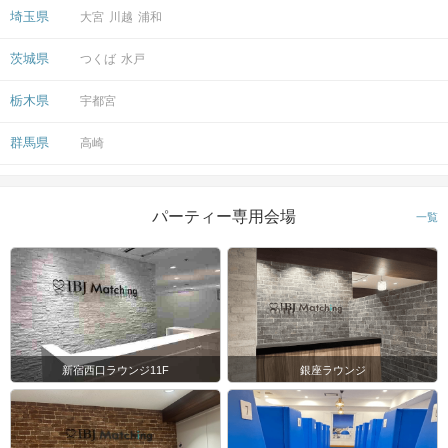
埼玉県
大宮
川越
浦和
茨城県
つくば
水戸
栃木県
宇都宮
群馬県
高崎
パーティー専用会場
一覧
新宿西口ラウンジ11F
銀座ラウンジ