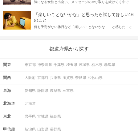
気になる女性と出会い、メッセージのやり取りを続けてく中で
記事では、女性が話しかけて欲しい時に出すサインとその心理を
「この人いいな」と感じたら、次はデートに誘いたくなるもの。
詳しく解説した後、婚活イベントで実際にサインを受け取った場
しかし、中には「どう誘ったらいいの？」とお困りの男性もいら
合にどのような行動に繋げるべきかをご紹介していきます。
「楽しいことないかな」と思ったら試してほしい16
っしゃるのではないでしょうか。 そこで今回は、男性から女性へ
のこと
送るLINEでのデートの誘い方のコツをご紹介します。例文も混じ
何も予定がない休日など「楽しいことないかな…」と感じたこと
えながら解説するので、ぜひ参考にしてください。
がある人もいるのでは？ 日常が退屈に感じるなら、いますぐ楽し
いことを始めましょう！ いますぐ楽しい気分になれる対処法か
ら、恋愛・自分磨き・趣味などジャンル別の楽しいことまで、16
の楽しいことアイデアを集めました♪ いままさに楽しいことを探し
都道府県から探す
ている方は必見です。
関東
東京都
神奈川県
千葉県
埼玉県
茨城県
栃木県
群馬県
関西
大阪府
京都府
兵庫県
滋賀県
奈良県
和歌山県
東海
愛知県
静岡県
岐阜県
三重県
北海道
北海道
東北
岩手県
宮城県
福島県
甲信越
新潟県
山梨県
長野県