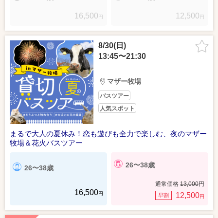
16,500
12,500
円
円
8/30(日)
13:45〜21:30
マザー牧場
バスツアー
人気スポット
まるで大人の夏休み！恋も遊びも全力で楽しむ、夜のマザー
牧場＆花火バスツアー
26〜38歳
26〜38歳
通常価格
13,000
円
16,500
円
12,500
早割
円