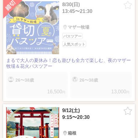
8/30(日)
13:45〜21:30
マザー牧場
バスツアー
人気スポット
まるで大人の夏休み！恋も遊びも全力で楽しむ、夜のマザー
牧場＆花火バスツアー
26〜38歳
26〜38歳
16,500
13,000
円
円
9/12(土)
9:15〜20:30
箱根