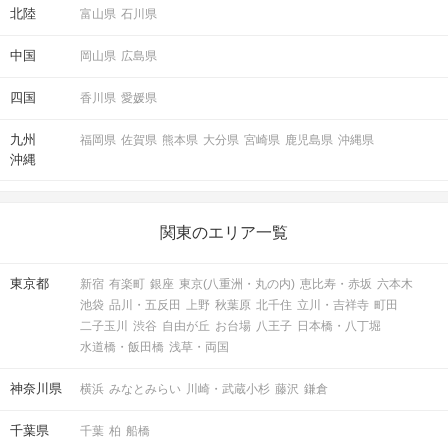
北陸
富山県
石川県
中国
岡山県
広島県
四国
香川県
愛媛県
九州
福岡県
佐賀県
熊本県
大分県
宮崎県
鹿児島県
沖縄県
沖縄
関東のエリア一覧
東京都
新宿
有楽町
銀座
東京(八重洲・丸の内)
恵比寿・赤坂
六本木
池袋
品川・五反田
上野
秋葉原
北千住
立川・吉祥寺
町田
二子玉川
渋谷
自由が丘
お台場
八王子
日本橋・八丁堀
水道橋・飯田橋
浅草・両国
神奈川県
横浜
みなとみらい
川崎・武蔵小杉
藤沢
鎌倉
千葉県
千葉
柏
船橋