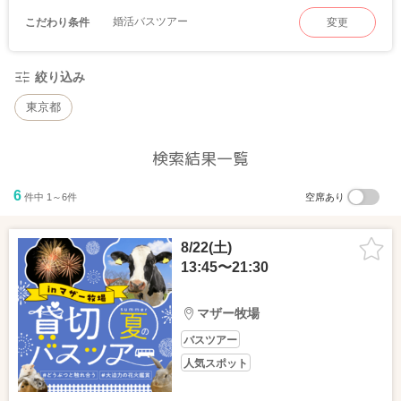
婚活バスツアー
こだわり条件
変更
絞り込み
東京都
検索結果一覧
6
件中 1～6件
空席あり
8/22(土)
13:45〜21:30
マザー牧場
バスツアー
人気スポット