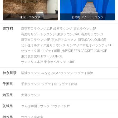
東京ラウンジ5F
有楽町リゾートラウンジ
東京都
新宿西口ラウンジ11F
銀座ラウンジ
東京ラウンジ5F
有楽町リゾートラウンジ
東京ラウンジ4F
有楽町ラウンジ
新宿南口ラウンジ6F
恵比寿アネックス
新宿/OAK LOUNGE
北千住ミルディス通りラウンジ
サンマリエ本社オペラシティ41F
ツヴァイ立川
ツヴァイ町田
赤坂/GREEN JACKET LOUNGE
東急歌舞伎町タワーLOUNGE
サンマリエ本社 東京オペラシティ40F
神奈川県
横浜ラウンジ
みなとみらいラウンジ
ツヴァイ藤沢
千葉県
千葉ラウンジ
ツヴァイ柏
ツヴァイ船橋
埼玉県
大宮ラウンジ
茨城県
つくば学園ラウンジ
ツヴァイ水戸
栃木県
ツヴァイ宇都宮