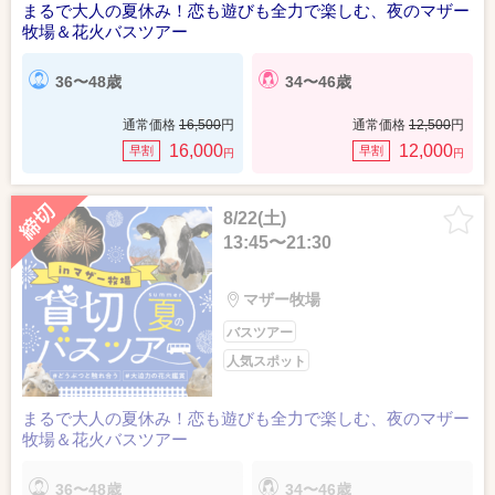
まるで大人の夏休み！恋も遊びも全力で楽しむ、夜のマザー
牧場＆花火バスツアー
36〜48歳
34〜46歳
通常価格
16,500
円
通常価格
12,500
円
16,000
12,000
早割
早割
円
円
8/22(土)
13:45〜21:30
マザー牧場
バスツアー
人気スポット
まるで大人の夏休み！恋も遊びも全力で楽しむ、夜のマザー
牧場＆花火バスツアー
36〜48歳
34〜46歳