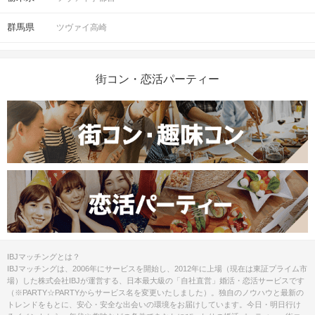
群馬県
ツヴァイ高崎
街コン・恋活パーティー
IBJマッチングとは？
IBJマッチングは、2006年にサービスを開始し、2012年に上場（現在は東証プライム市
場）した株式会社IBJが運営する、日本最大級の「自社直営」婚活・恋活サービスです
（※PARTY☆PARTYからサービス名を変更いたしました）。独自のノウハウと最新の
トレンドをもとに、安心・安全な出会いの環境をお届けしています。今日・明日行け