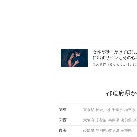
女性が話しかけてほし
に出すサインとその心
は？
恋人を作れるかどうかは、婚
ントにかかわらず職場や飲み
で女性が話しかけて欲しい時
サインに、早く気づいてアプ
できるかにも左右されます。
から恋人作りを本格的に始め
都道府県か
している方は、女性が異性を
出すサインをしっかりと理解
しい行動に移せるかどうかが
関東
東京都
神奈川県
千葉県
埼玉県
この記事では、女性が話しか
しい時に出すサインとその心
関西
大阪府
京都府
兵庫県
滋賀県
奈
しく解説した後、婚活イベン
際にサインを受け取った場合
東海
愛知県
静岡県
岐阜県
三重県
ような行動に繋げるべきかを