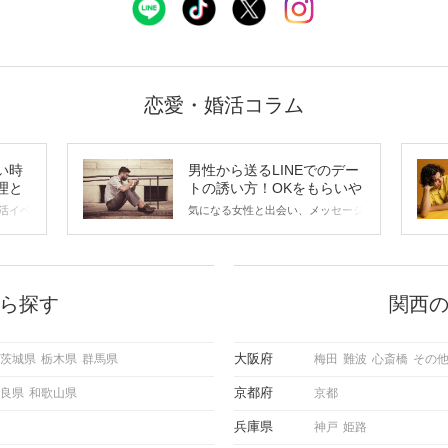
恋愛・婚活コラム
い時
男性から送るLINEでのデー
理と
トの誘い方！OKをもらいや
すいメッセージのコツは？
活イベ
気になる女性と出会い、メッセージ
会の場
のやり取りを続けてく中で「この人
に出す
いいな」と感じたら、次はデートに
ローチ
誘いたくなるもの。 しかし、中に
 これ
は「どう誘ったらいいの？」とお困
ようと
りの男性もいらっしゃるのではない
ら探す
関西
求めて
でしょうか。 そこで今回は、男性
し、正
から女性へ送るLINEでのデートの
重要。
誘い方のコツをご紹介します。例文
大阪府
茨城県
栃木県
群馬県
梅田
難波
心斎橋
その
けて欲
も混じえながら解説するので、ぜひ
理を詳
参考にしてください。
京都府
良県
和歌山県
京都
トで実
にどの
兵庫県
神戸
姫路
ご紹介