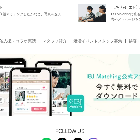
ト
しあわせエピ
何組マッチングしたかなど、写真を交え
IBJ Matchi
告やメッセージを
催支援・コラボ実績
スタッフ紹介
婚活イベントスタッフ募集
接客
FOLLOW US