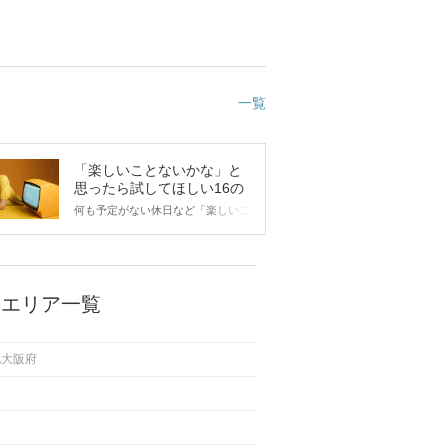
一覧
「楽しいことないかな」と
思ったら試してほしい16の
こと
何も予定がない休日など「楽しいこ
とないかな…」と感じたことがある
人もいるのでは？ 日常が退屈に感
じるなら、いますぐ楽しいことを始
めましょう！ いますぐ楽しい気分
になれる対処法から、恋愛・自分磨
のエリア一覧
き・趣味などジャンル別の楽しいこ
とまで、16の楽しいことアイデア
を集めました♪ いままさに楽しいこ
他大阪府
とを探している方は必見です。