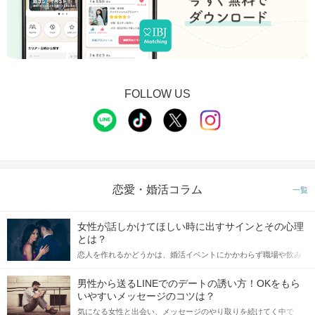
FOLLOW US
恋愛・婚活コラム
一覧
女性が話しかけてほしい時に出すサインとその心理
とは？
恋人を作れるかどうかは、婚活イベントにかかわらず職場や飲み
会の場で女性が話しかけて欲しい時に出すサインに、早く気づい
てアプローチできるかにも左右されます。 これから恋人作りを本
男性から送るLINEでのデートの誘い方！OKをもら
格的に始めようとしている方は、女性が異性を求めて出すサイン
いやすいメッセージのコツは？
をしっかりと理解し、正しい行動に移せるかどうかが重要。 この
気になる女性と出会い、メッセージのやり取りを続けてく中で
記事では、女性が話しかけて欲しい時に出すサインとその心理を