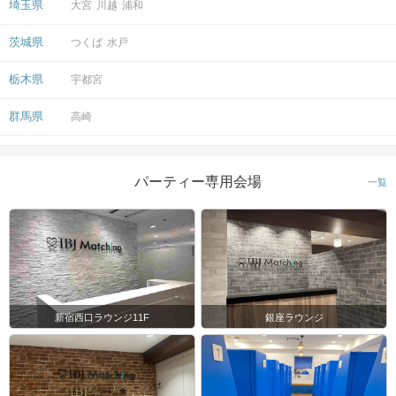
埼玉県
大宮
川越
浦和
茨城県
つくば
水戸
栃木県
宇都宮
群馬県
高崎
パーティー専用会場
一覧
新宿西口ラウンジ11F
銀座ラウンジ