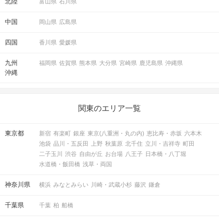
北陸
富山県
石川県
中国
岡山県
広島県
四国
香川県
愛媛県
九州
福岡県
佐賀県
熊本県
大分県
宮崎県
鹿児島県
沖縄県
沖縄
関東のエリア一覧
東京都
新宿
有楽町
銀座
東京(八重洲・丸の内)
恵比寿・赤坂
六本木
池袋
品川・五反田
上野
秋葉原
北千住
立川・吉祥寺
町田
二子玉川
渋谷
自由が丘
お台場
八王子
日本橋・八丁堀
水道橋・飯田橋
浅草・両国
神奈川県
横浜
みなとみらい
川崎・武蔵小杉
藤沢
鎌倉
千葉県
千葉
柏
船橋