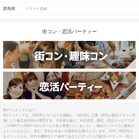
群馬県
ツヴァイ高崎
街コン・恋活パーティー
IBJマッチングとは？
IBJマッチングは、2006年にサービスを開始し、2012年に上場（現在は東証プライム市
場）した株式会社IBJが運営する、日本最大級の「自社直営」婚活・恋活サービスです
（※PARTY☆PARTYからサービス名を変更いたしました）。独自のノウハウと最新の
トレンドをもとに、安心・安全な出会いの環境をお届けしています。今日・明日行け
るイベントから、年代や趣味などの条件であなたにぴったりの婚活パーティー・街コ