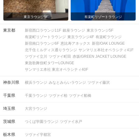
東京ラウンジ5F
有楽町リゾートラウンジ
東京都
新宿西口ラウンジ11F
銀座ラウンジ
東京ラウンジ5F
有楽町リゾートラウンジ
東京ラウンジ4F
有楽町ラウンジ
新宿南口ラウンジ6F
恵比寿アネックス
新宿/OAK LOUNGE
北千住ミルディス通りラウンジ
サンマリエ本社オペラシティ41F
ツヴァイ立川
ツヴァイ町田
赤坂/GREEN JACKET LOUNGE
東急歌舞伎町タワーLOUNGE
サンマリエ本社 東京オペラシティ40F
神奈川県
横浜ラウンジ
みなとみらいラウンジ
ツヴァイ藤沢
千葉県
千葉ラウンジ
ツヴァイ柏
ツヴァイ船橋
埼玉県
大宮ラウンジ
茨城県
つくば学園ラウンジ
ツヴァイ水戸
栃木県
ツヴァイ宇都宮