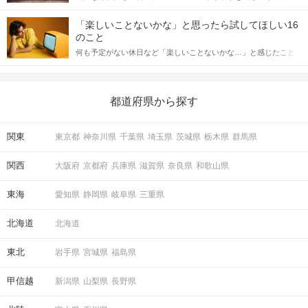
「この人いいな」と感じたら、次はデートに誘いたくなるもの。
詳しく解説した後、婚活イベントで実際にサインを受け取った場
しかし、中には「どう誘ったらいいの？」とお困りの男性もいら
合にどのような行動に繋げるべきかをご紹介していきます。
「楽しいことないかな」と思ったら試してほしい16
っしゃるのではないでしょうか。 そこで今回は、男性から女性へ
のこと
送るLINEでのデートの誘い方のコツをご紹介します。例文も混じ
何も予定がない休日など「楽しいことないかな…」と感じたこと
えながら解説するので、ぜひ参考にしてください。
がある人もいるのでは？ 日常が退屈に感じるなら、いますぐ楽し
いことを始めましょう！ いますぐ楽しい気分になれる対処法か
ら、恋愛・自分磨き・趣味などジャンル別の楽しいことまで、16
の楽しいことアイデアを集めました♪ いままさに楽しいことを探し
都道府県から探す
ている方は必見です。
関東
東京都
神奈川県
千葉県
埼玉県
茨城県
栃木県
群馬県
関西
大阪府
京都府
兵庫県
滋賀県
奈良県
和歌山県
東海
愛知県
静岡県
岐阜県
三重県
北海道
北海道
東北
岩手県
宮城県
福島県
甲信越
新潟県
山梨県
長野県