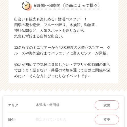
出会いも観光も楽しめる♪ 婚活バスツアー！
四季の花や絶景、フルーツ狩り、水族館、動物園、
神社仏閣など、人気スポットを巡りながら、
気負わず始まる自然な出会い。
12名程度のミニツアーから40名程度の大型バスツアー、ク
ルーズや海外旅行までバラエティに富んだツアーが満載。
婚活が初めてで気軽に参加したい・アプリや短時間の婚活
ではうまく話せない・共通の体験を通じて自然に関係を深
めたい！そんな方にぴったりなイベントです♪
水道橋・飯田橋
エリア
変更
指定されていません
日付
変更