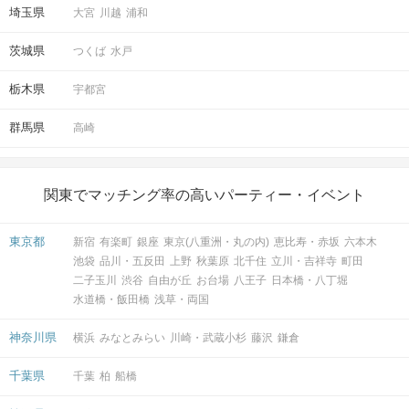
埼玉県
大宮
川越
浦和
茨城県
つくば
水戸
栃木県
宇都宮
群馬県
高崎
関東でマッチング率の高いパーティー・イベント
東京都
新宿
有楽町
銀座
東京(八重洲・丸の内)
恵比寿・赤坂
六本木
池袋
品川・五反田
上野
秋葉原
北千住
立川・吉祥寺
町田
二子玉川
渋谷
自由が丘
お台場
八王子
日本橋・八丁堀
水道橋・飯田橋
浅草・両国
神奈川県
横浜
みなとみらい
川崎・武蔵小杉
藤沢
鎌倉
千葉県
千葉
柏
船橋