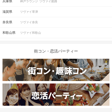
兵庫県
神戸ラウンジ
ツヴァイ姫路
滋賀県
ツヴァイ草津
奈良県
ツヴァイ奈良
和歌山県
ツヴァイ和歌山
街コン・恋活パーティー