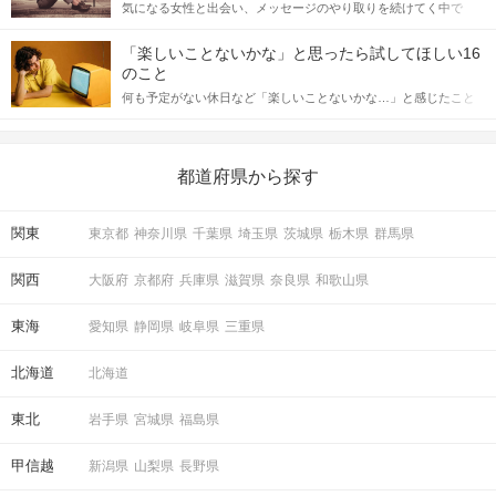
気になる女性と出会い、メッセージのやり取りを続けてく中で
記事では、女性が話しかけて欲しい時に出すサインとその心理を
「この人いいな」と感じたら、次はデートに誘いたくなるもの。
詳しく解説した後、婚活イベントで実際にサインを受け取った場
しかし、中には「どう誘ったらいいの？」とお困りの男性もいら
合にどのような行動に繋げるべきかをご紹介していきます。
「楽しいことないかな」と思ったら試してほしい16
っしゃるのではないでしょうか。 そこで今回は、男性から女性へ
のこと
送るLINEでのデートの誘い方のコツをご紹介します。例文も混じ
何も予定がない休日など「楽しいことないかな…」と感じたこと
えながら解説するので、ぜひ参考にしてください。
がある人もいるのでは？ 日常が退屈に感じるなら、いますぐ楽し
いことを始めましょう！ いますぐ楽しい気分になれる対処法か
ら、恋愛・自分磨き・趣味などジャンル別の楽しいことまで、16
の楽しいことアイデアを集めました♪ いままさに楽しいことを探し
都道府県から探す
ている方は必見です。
関東
東京都
神奈川県
千葉県
埼玉県
茨城県
栃木県
群馬県
関西
大阪府
京都府
兵庫県
滋賀県
奈良県
和歌山県
東海
愛知県
静岡県
岐阜県
三重県
北海道
北海道
東北
岩手県
宮城県
福島県
甲信越
新潟県
山梨県
長野県