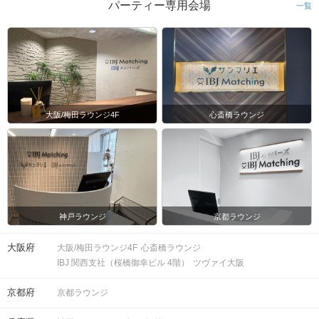
パーティー専用会場
一覧
大阪/梅田ラウンジ4F
心斎橋ラウンジ
神戸ラウンジ
京都ラウンジ
大阪府
大阪/梅田ラウンジ4F
心斎橋ラウンジ
IBJ 関西支社（桜橋御幸ビル 4階）
ツヴァイ大阪
京都府
京都ラウンジ