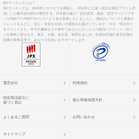
IBJマッチングとは？
IBJマッチングは、2006年にサービスを開始し、2012年に上場（現在は東証プライム市
場）した株式会社IBJが運営する、日本最大級の「自社直営」婚活・恋活サービスです
（※PARTY☆PARTYからサービス名を変更いたしました）。独自のノウハウと最新の
トレンドをもとに、安心・安全な出会いの環境をお届けしています。今日・明日行け
るイベントから、年代や趣味などの条件であなたにぴったりの婚活パーティー・街コ
ンを簡単に探せます。東京、大阪、名古屋、福岡をはじめ、全国56店舗の直営店舗や
近隣の飲食店等で、あなたの出会いをサポートします。
運営会社
利用規約
特定商法取引に
個人情報保護方針
基づく表記
よくあるご質問
お問い合わせ
サイトマップ