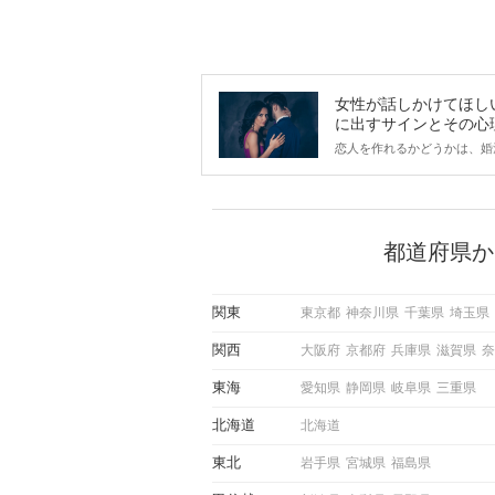
女性が話しかけてほし
に出すサインとその心
は？
恋人を作れるかどうかは、婚
ントにかかわらず職場や飲み
で女性が話しかけて欲しい時
サインに、早く気づいてアプ
できるかにも左右されます。
から恋人作りを本格的に始め
都道府県か
している方は、女性が異性を
出すサインをしっかりと理解
しい行動に移せるかどうかが
関東
東京都
神奈川県
千葉県
埼玉県
この記事では、女性が話しか
しい時に出すサインとその心
関西
大阪府
京都府
兵庫県
滋賀県
奈
しく解説した後、婚活イベン
際にサインを受け取った場合
東海
愛知県
静岡県
岐阜県
三重県
ような行動に繋げるべきかを
していきます。
北海道
北海道
東北
岩手県
宮城県
福島県