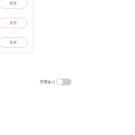
変更
変更
変更
空席あり