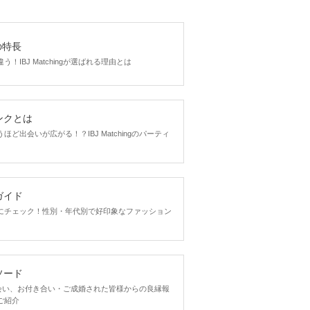
gの特長
！IBJ Matchingが選ばれる理由とは
ンクとは
ど出会いが広がる！？IBJ Matchingのパーティ
ガイド
にチェック！性別・年代別で好印象なファッション
ソード
ngで出会い、お付き合い・ご成婚された皆様からの良縁報
ご紹介