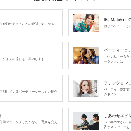
IBJ Matchin
な種類がある？などの疑問や気になるこ
他と比べてここが違う
パーティーラ
「いいね」をもらうほ
ングまでの流れをご案内します
ーランクとは
ファッション
パーティー参加前
使用しているパーティーツールをご紹介
のポイント
ト
しあわせエピ
何組マッチングしたかなど、写真を交え
IBJ Matchi
告やメッセージを