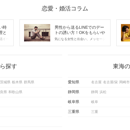
恋愛・婚活コラム
い時
男性から送るLINEでのデー
理と
トの誘い方！OKをもらいや
すいメッセージのコツは？
活イベ
気になる女性と出会い、メッセージ
会の場
のやり取りを続けてく中で「この人
に出す
いいな」と感じたら、次はデートに
ローチ
誘いたくなるもの。 しかし、中に
 これ
は「どう誘ったらいいの？」とお困
ようと
りの男性もいらっしゃるのではない
ら探す
東海
求めて
でしょうか。 そこで今回は、男性
し、正
から女性へ送るLINEでのデートの
重要。
誘い方のコツをご紹介します。例文
愛知県
茨城県
栃木県
群馬県
名古屋
名古屋/栄
岡崎市
けて欲
も混じえながら解説するので、ぜひ
理を詳
参考にしてください。
静岡県
良県
和歌山県
静岡
浜松
トで実
にどの
岐阜県
岐阜
ご紹介
三重県
三重