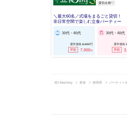
貸切企画♡
＼最大60名／式場をまるごと貸切！
非日常空間で楽しむ立食パーティー
30代・40代
30代・40代
通常価格
8,900
円
通常価格
7,900
3
早割
早割
円
IBJ Matching
東海
静岡県
パーティー