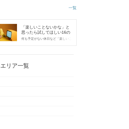
一覧
「楽しいことないかな」と
思ったら試してほしい16の
こと
何も予定がない休日など「楽しいこ
とないかな…」と感じたことがある
人もいるのでは？ 日常が退屈に感
じるなら、いますぐ楽しいことを始
めましょう！ いますぐ楽しい気分
になれる対処法から、恋愛・自分磨
のエリア一覧
き・趣味などジャンル別の楽しいこ
とまで、16の楽しいことアイデア
を集めました♪ いままさに楽しいこ
とを探している方は必見です。