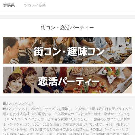
群馬県
ツヴァイ高崎
街コン・恋活パーティー
IBJマッチングとは？
IBJマッチングは、2006年にサービスを開始し、2012年に上場（現在は東証プライム市
場）した株式会社IBJが運営する、日本最大級の「自社直営」婚活・恋活サービスです
（※PARTY☆PARTYからサービス名を変更いたしました）。独自のノウハウと最新の
トレンドをもとに、安心・安全な出会いの環境をお届けしています。今日・明日行け
るイベントから、年代や趣味などの条件であなたにぴったりの婚活パーティー・街コ
ンを簡単に探せます。東京、大阪、名古屋、福岡をはじめ、全国56店舗の直営店舗や