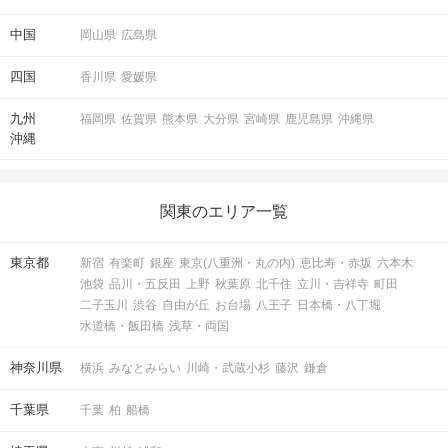
中国
岡山県
広島県
四国
香川県
愛媛県
九州
福岡県
佐賀県
熊本県
大分県
宮崎県
鹿児島県
沖縄県
沖縄
関東のエリア一覧
東京都
新宿
有楽町
銀座
東京(八重洲・丸の内)
恵比寿・赤坂
六本木
池袋
品川・五反田
上野
秋葉原
北千住
立川・吉祥寺
町田
二子玉川
渋谷
自由が丘
お台場
八王子
日本橋・八丁堀
水道橋・飯田橋
浅草・両国
神奈川県
横浜
みなとみらい
川崎・武蔵小杉
藤沢
鎌倉
千葉県
千葉
柏
船橋