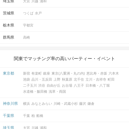
埼玉県
大宮
川越
浦和
茨城県
つくば
水戸
栃木県
宇都宮
群馬県
高崎
関東でマッチング率の高いパーティー・イベント
東京都
新宿
有楽町
銀座
東京(八重洲・丸の内)
恵比寿・赤坂
六本木
池袋
品川・五反田
上野
秋葉原
北千住
立川・吉祥寺
町田
二子玉川
渋谷
自由が丘
お台場
八王子
日本橋・八丁堀
水道橋・飯田橋
浅草・両国
神奈川県
横浜
みなとみらい
川崎・武蔵小杉
藤沢
鎌倉
千葉県
千葉
柏
船橋
埼玉県
大宮
川越
浦和