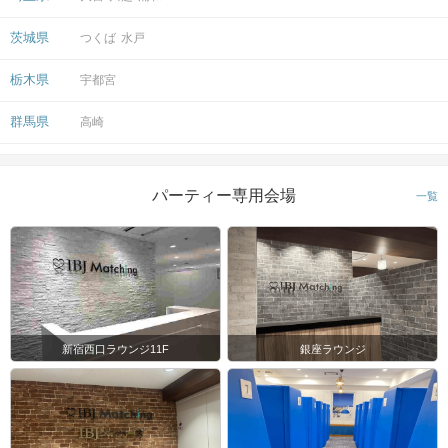
茨城県
つくば
水戸
栃木県
宇都宮
群馬県
高崎
パーティー専用会場
一覧
新宿西口ラウンジ11F
銀座ラウンジ