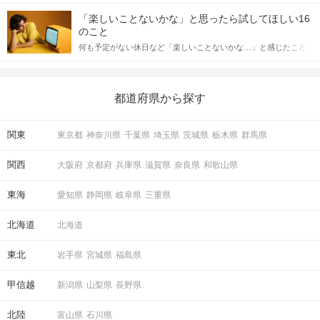
「この人いいな」と感じたら、次はデートに誘いたくなるもの。
詳しく解説した後、婚活イベントで実際にサインを受け取った場
しかし、中には「どう誘ったらいいの？」とお困りの男性もいら
合にどのような行動に繋げるべきかをご紹介していきます。
「楽しいことないかな」と思ったら試してほしい16
っしゃるのではないでしょうか。 そこで今回は、男性から女性へ
のこと
送るLINEでのデートの誘い方のコツをご紹介します。例文も混じ
何も予定がない休日など「楽しいことないかな…」と感じたこと
えながら解説するので、ぜひ参考にしてください。
がある人もいるのでは？ 日常が退屈に感じるなら、いますぐ楽し
いことを始めましょう！ いますぐ楽しい気分になれる対処法か
ら、恋愛・自分磨き・趣味などジャンル別の楽しいことまで、16
の楽しいことアイデアを集めました♪ いままさに楽しいことを探し
都道府県から探す
ている方は必見です。
関東
東京都
神奈川県
千葉県
埼玉県
茨城県
栃木県
群馬県
関西
大阪府
京都府
兵庫県
滋賀県
奈良県
和歌山県
東海
愛知県
静岡県
岐阜県
三重県
北海道
北海道
東北
岩手県
宮城県
福島県
甲信越
新潟県
山梨県
長野県
北陸
富山県
石川県