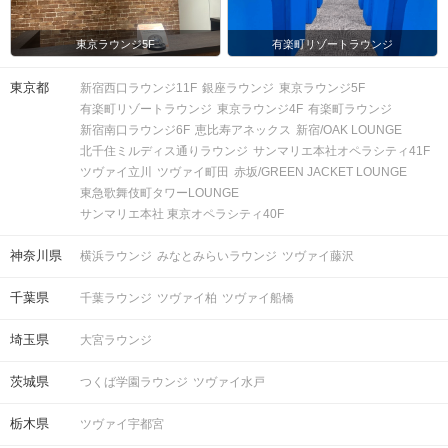
東京ラウンジ5F
有楽町リゾートラウンジ
東京都
新宿西口ラウンジ11F
銀座ラウンジ
東京ラウンジ5F
有楽町リゾートラウンジ
東京ラウンジ4F
有楽町ラウンジ
新宿南口ラウンジ6F
恵比寿アネックス
新宿/OAK LOUNGE
北千住ミルディス通りラウンジ
サンマリエ本社オペラシティ41F
ツヴァイ立川
ツヴァイ町田
赤坂/GREEN JACKET LOUNGE
東急歌舞伎町タワーLOUNGE
サンマリエ本社 東京オペラシティ40F
神奈川県
横浜ラウンジ
みなとみらいラウンジ
ツヴァイ藤沢
千葉県
千葉ラウンジ
ツヴァイ柏
ツヴァイ船橋
埼玉県
大宮ラウンジ
茨城県
つくば学園ラウンジ
ツヴァイ水戸
栃木県
ツヴァイ宇都宮