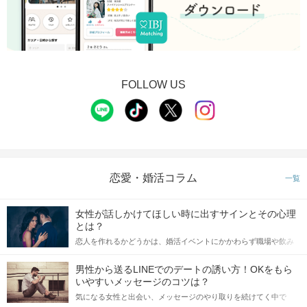
FOLLOW US
恋愛・婚活コラム
一覧
女性が話しかけてほしい時に出すサインとその心理
とは？
恋人を作れるかどうかは、婚活イベントにかかわらず職場や飲み
会の場で女性が話しかけて欲しい時に出すサインに、早く気づい
てアプローチできるかにも左右されます。 これから恋人作りを本
男性から送るLINEでのデートの誘い方！OKをもら
格的に始めようとしている方は、女性が異性を求めて出すサイン
いやすいメッセージのコツは？
をしっかりと理解し、正しい行動に移せるかどうかが重要。 この
気になる女性と出会い、メッセージのやり取りを続けてく中で
記事では、女性が話しかけて欲しい時に出すサインとその心理を