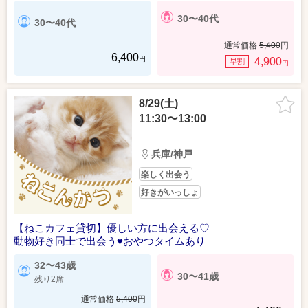
30〜40代
30〜40代
通常価格
5,400
円
6,400
円
4,900
早割
円
8/29(土)
11:30〜13:00
兵庫/神戸
楽しく出会う
好きがいっしょ
【ねこカフェ貸切】優しい方に出会える♡
動物好き同士で出会う♥おやつタイムあり
32〜43歳
30〜41歳
残り2席
通常価格
5,400
円