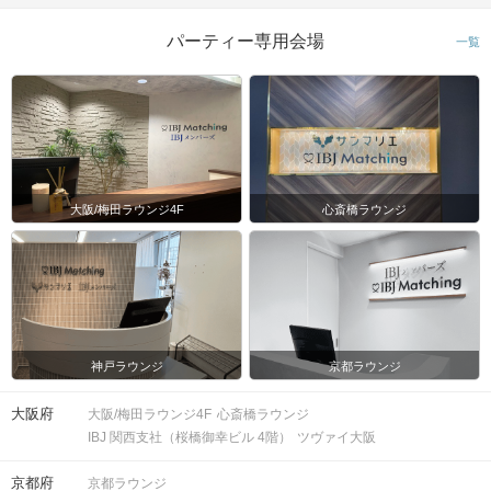
パーティー専用会場
一覧
大阪/梅田ラウンジ4F
心斎橋ラウンジ
神戸ラウンジ
京都ラウンジ
大阪府
大阪/梅田ラウンジ4F
心斎橋ラウンジ
IBJ 関西支社（桜橋御幸ビル 4階）
ツヴァイ大阪
京都府
京都ラウンジ