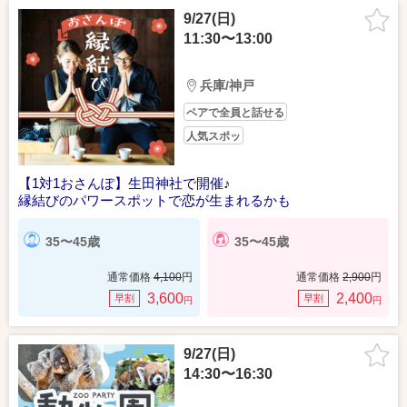
9/27(日)
11:30〜13:00
兵庫/神戸
ペアで全員と話せる
人気スポッ
【1対1おさんぽ】生田神社で開催♪
縁結びのパワースポットで恋が生まれるかも
35〜45歳
35〜45歳
通常価格
4,100
円
通常価格
2,900
円
3,600
2,400
早割
早割
円
円
9/27(日)
14:30〜16:30