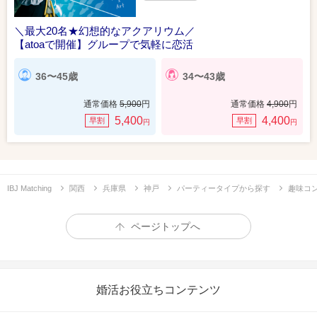
＼最大20名★幻想的なアクアリウム／
【atoaで開催】グループで気軽に恋活
36〜45歳
34〜43歳
通常価格
5,900
円
通常価格
4,900
円
5,400
4,400
早割
早割
円
円
IBJ Matching
関西
兵庫県
神戸
パーティータイプから探す
趣味コ
ページトップへ
婚活お役立ちコンテンツ