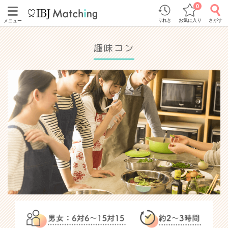
0
りれき
お気に入り
さがす
メニュー
趣味コン