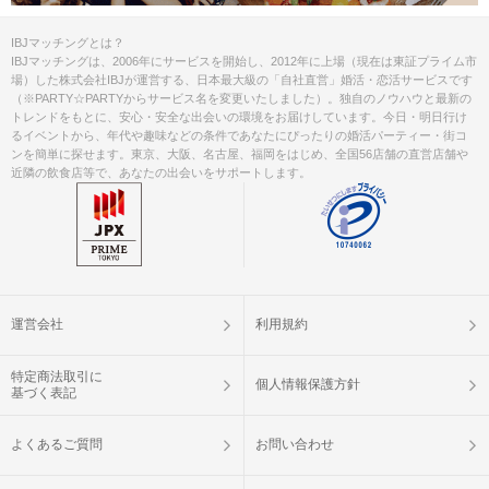
IBJマッチングとは？
IBJマッチングは、2006年にサービスを開始し、2012年に上場（現在は東証プライム市
場）した株式会社IBJが運営する、日本最大級の「自社直営」婚活・恋活サービスです
（※PARTY☆PARTYからサービス名を変更いたしました）。独自のノウハウと最新の
トレンドをもとに、安心・安全な出会いの環境をお届けしています。今日・明日行け
るイベントから、年代や趣味などの条件であなたにぴったりの婚活パーティー・街コ
ンを簡単に探せます。東京、大阪、名古屋、福岡をはじめ、全国56店舗の直営店舗や
近隣の飲食店等で、あなたの出会いをサポートします。
運営会社
利用規約
特定商法取引に
個人情報保護方針
基づく表記
よくあるご質問
お問い合わせ