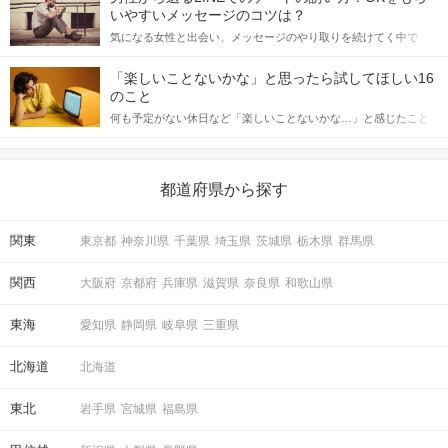
格的に始めようとしている方は、女性が異性を求めて出すサイン
いやすいメッセージのコツは？
をしっかりと理解し、正しい行動に移せるかどうかが重要。 この
気になる女性と出会い、メッセージのやり取りを続けてく中で
記事では、女性が話しかけて欲しい時に出すサインとその心理を
「この人いいな」と感じたら、次はデートに誘いたくなるもの。
詳しく解説した後、婚活イベントで実際にサインを受け取った場
しかし、中には「どう誘ったらいいの？」とお困りの男性もいら
合にどのような行動に繋げるべきかをご紹介していきます。
「楽しいことないかな」と思ったら試してほしい16
っしゃるのではないでしょうか。 そこで今回は、男性から女性へ
のこと
送るLINEでのデートの誘い方のコツをご紹介します。例文も混じ
何も予定がない休日など「楽しいことないかな…」と感じたこと
えながら解説するので、ぜひ参考にしてください。
がある人もいるのでは？ 日常が退屈に感じるなら、いますぐ楽し
いことを始めましょう！ いますぐ楽しい気分になれる対処法か
ら、恋愛・自分磨き・趣味などジャンル別の楽しいことまで、16
の楽しいことアイデアを集めました♪ いままさに楽しいことを探し
都道府県から探す
ている方は必見です。
関東
東京都
神奈川県
千葉県
埼玉県
茨城県
栃木県
群馬県
関西
大阪府
京都府
兵庫県
滋賀県
奈良県
和歌山県
東海
愛知県
静岡県
岐阜県
三重県
北海道
北海道
東北
岩手県
宮城県
福島県