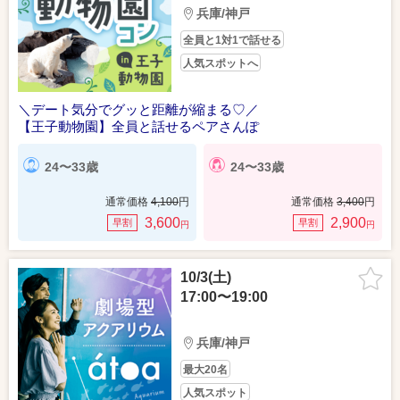
兵庫/神戸
全員と1対1で話せる
人気スポットへ
＼デート気分でグッと距離が縮まる♡／
【王子動物園】全員と話せるペアさんぽ
24〜33歳
24〜33歳
通常価格
4,100
円
通常価格
3,400
円
3,600
2,900
早割
早割
円
円
10/3(土)
17:00〜19:00
兵庫/神戸
最大20名
人気スポット