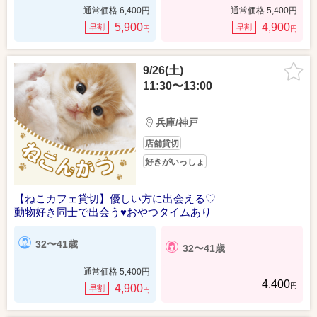
通常価格
6,400
円
通常価格
5,400
円
5,900
4,900
早割
早割
円
円
9/26(土)
11:30〜13:00
兵庫/神戸
店舗貸切
好きがいっしょ
【ねこカフェ貸切】優しい方に出会える♡
動物好き同士で出会う♥おやつタイムあり
32〜41歳
32〜41歳
通常価格
5,400
円
4,400
円
4,900
早割
円