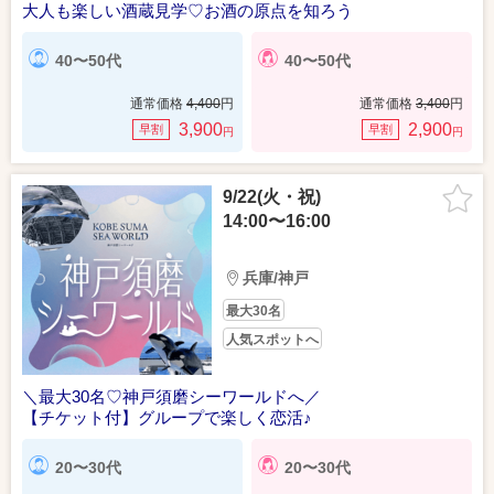
大人も楽しい酒蔵見学♡お酒の原点を知ろう
40〜50代
40〜50代
通常価格
4,400
円
通常価格
3,400
円
3,900
2,900
早割
早割
円
円
9/22(火・祝)
14:00〜16:00
兵庫/神戸
最大30名
人気スポットへ
＼最大30名♡神戸須磨シーワールドへ／
【チケット付】グループで楽しく恋活♪
20〜30代
20〜30代