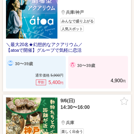
兵庫/神戸
みんなで盛り上がる
人気スポット
＼最大20名★幻想的なアクアリウム／
【atoaで開催】グループで気軽に恋活
30〜39歳
30〜39歳
通常価格
5,900
円
4,900
円
5,400
早割
円
9/6(日)
14:30〜16:00
兵庫
楽しく出会う