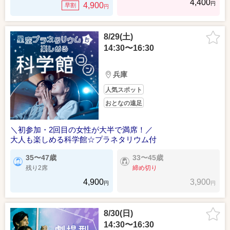
4,400
円
4,900
早割
円
8/29(土)
14:30〜16:30
兵庫
人気スポット
おとなの遠足
＼初参加・2回目の女性が大半で満席！／
大人も楽しめる科学館☆プラネタリウム付
35〜47歳
33〜45歳
残り2席
締め切り
4,900
3,900
円
円
8/30(日)
14:30〜16:30