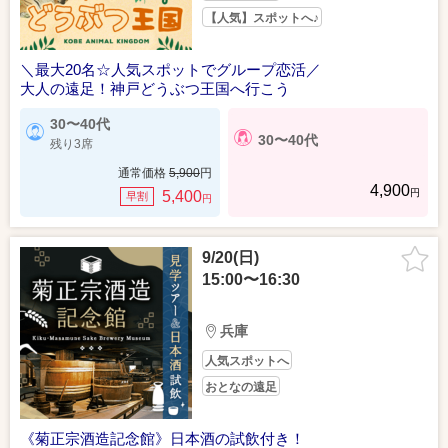
【人気】スポットへ♪
＼最大20名☆人気スポットでグループ恋活／
大人の遠足！神戸どうぶつ王国へ行こう
30〜40代
30〜40代
残り3席
通常価格
5,900
円
4,900
円
5,400
早割
円
9/20(日)
15:00〜16:30
兵庫
人気スポットへ
おとなの遠足
《菊正宗酒造記念館》日本酒の試飲付き！