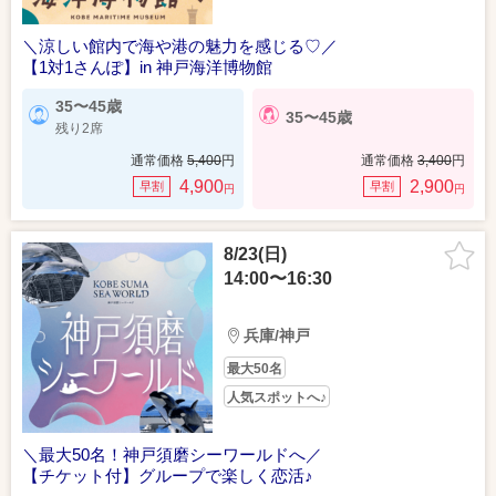
＼涼しい館内で海や港の魅力を感じる♡／
【1対1さんぽ】in 神戸海洋博物館
35〜45歳
35〜45歳
残り2席
通常価格
5,400
円
通常価格
3,400
円
4,900
2,900
早割
早割
円
円
8/23(日)
14:00〜16:30
兵庫/神戸
最大50名
人気スポットへ♪
＼最大50名！神戸須磨シーワールドへ／
【チケット付】グループで楽しく恋活♪