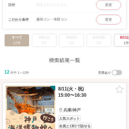
指定されていません
日付
変更
趣味コン・体験コン
こだわり条件
変更
すべて
8/8(土)
8/9(日)
8/10(月)
8/11(
12件
0件
0件
0件
1件
検索結果一覧
12
件中 1～12件
空席あり
8/11(火・祝)
15:00〜16:30
兵庫/神戸
人気スポット
全員と1対1で話せる