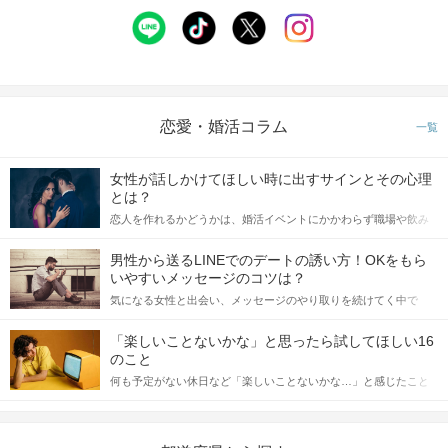
恋愛・婚活コラム
一覧
女性が話しかけてほしい時に出すサインとその心理
とは？
恋人を作れるかどうかは、婚活イベントにかかわらず職場や飲み
会の場で女性が話しかけて欲しい時に出すサインに、早く気づい
てアプローチできるかにも左右されます。 これから恋人作りを本
男性から送るLINEでのデートの誘い方！OKをもら
格的に始めようとしている方は、女性が異性を求めて出すサイン
いやすいメッセージのコツは？
をしっかりと理解し、正しい行動に移せるかどうかが重要。 この
気になる女性と出会い、メッセージのやり取りを続けてく中で
記事では、女性が話しかけて欲しい時に出すサインとその心理を
「この人いいな」と感じたら、次はデートに誘いたくなるもの。
詳しく解説した後、婚活イベントで実際にサインを受け取った場
しかし、中には「どう誘ったらいいの？」とお困りの男性もいら
合にどのような行動に繋げるべきかをご紹介していきます。
「楽しいことないかな」と思ったら試してほしい16
っしゃるのではないでしょうか。 そこで今回は、男性から女性へ
のこと
送るLINEでのデートの誘い方のコツをご紹介します。例文も混じ
何も予定がない休日など「楽しいことないかな…」と感じたこと
えながら解説するので、ぜひ参考にしてください。
がある人もいるのでは？ 日常が退屈に感じるなら、いますぐ楽し
いことを始めましょう！ いますぐ楽しい気分になれる対処法か
ら、恋愛・自分磨き・趣味などジャンル別の楽しいことまで、16