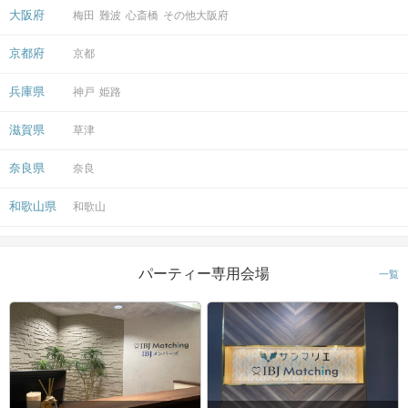
大阪府
梅田
難波
心斎橋
その他大阪府
京都府
京都
兵庫県
神戸
姫路
滋賀県
草津
奈良県
奈良
和歌山県
和歌山
パーティー専用会場
一覧