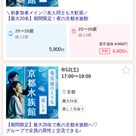
＼初参加者メイン♡友人同士も大歓迎／
【最大20名】期間限定！夜の京都水族館
25〜39歳
25〜39歳
残り3席
残り2席
通常価格
4,900
円
5,900
円
4,400
早割
円
9/12(土)
17:00〜19:00
京都
最大20名
楽しく出会う
【期間限定】最大20名で夜の京都水族館へ♡
グループで全員の異性と交流できる♪