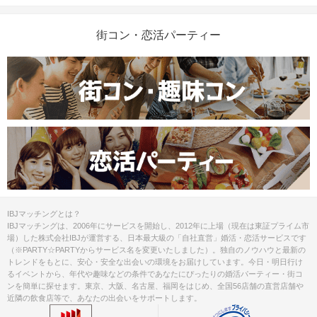
街コン・恋活パーティー
IBJマッチングとは？
IBJマッチングは、2006年にサービスを開始し、2012年に上場（現在は東証プライム市
場）した株式会社IBJが運営する、日本最大級の「自社直営」婚活・恋活サービスです
（※PARTY☆PARTYからサービス名を変更いたしました）。独自のノウハウと最新の
トレンドをもとに、安心・安全な出会いの環境をお届けしています。今日・明日行け
るイベントから、年代や趣味などの条件であなたにぴったりの婚活パーティー・街コ
ンを簡単に探せます。東京、大阪、名古屋、福岡をはじめ、全国56店舗の直営店舗や
近隣の飲食店等で、あなたの出会いをサポートします。