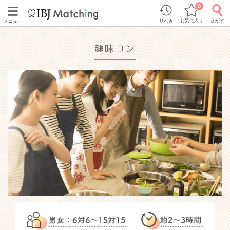
0
りれき
お気に入り
さがす
メニュー
趣味コン