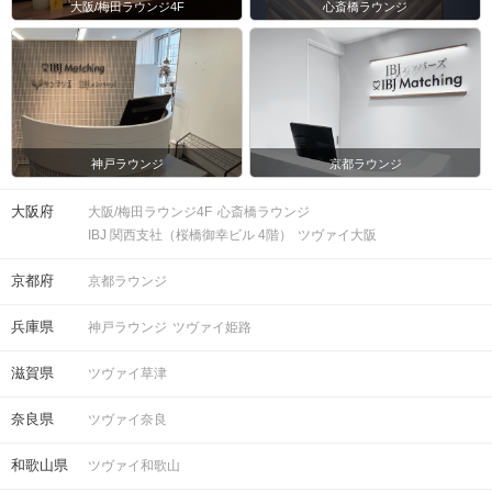
大阪/梅田ラウンジ4F
心斎橋ラウンジ
神戸ラウンジ
京都ラウンジ
大阪府
大阪/梅田ラウンジ4F
心斎橋ラウンジ
IBJ 関西支社（桜橋御幸ビル 4階）
ツヴァイ大阪
京都府
京都ラウンジ
兵庫県
神戸ラウンジ
ツヴァイ姫路
滋賀県
ツヴァイ草津
奈良県
ツヴァイ奈良
和歌山県
ツヴァイ和歌山