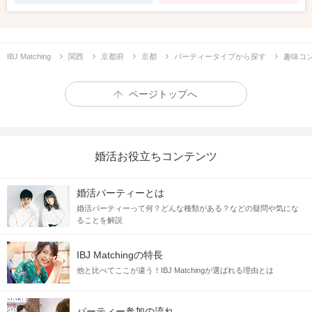
IBJ Matching
関西
京都府
京都
パーティータイプから探す
趣味コ
ページトップへ
婚活お役立ちコンテンツ
婚活パーティーとは
婚活パーティーって何？どんな種類がある？などの疑問や気にな
ることを解説
IBJ Matchingの特長
他と比べてここが違う！IBJ Matchingが選ばれる理由とは
パーティー参加の流れ