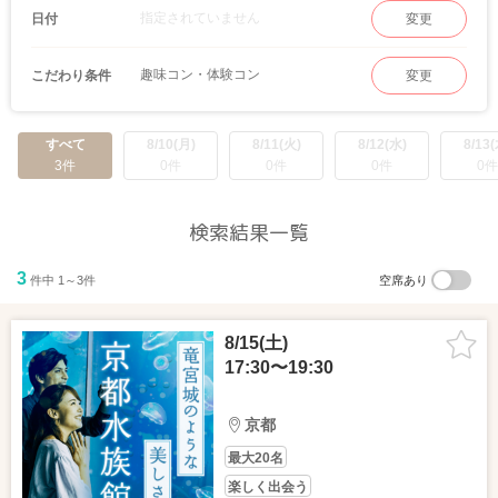
指定されていません
日付
変更
趣味コン・体験コン
こだわり条件
変更
すべて
8/10(月)
8/11(火)
8/12(水)
8/13(
3件
0件
0件
0件
0件
検索結果一覧
3
件中 1～3件
空席あり
8/15(土)
17:30〜19:30
京都
最大20名
楽しく出会う