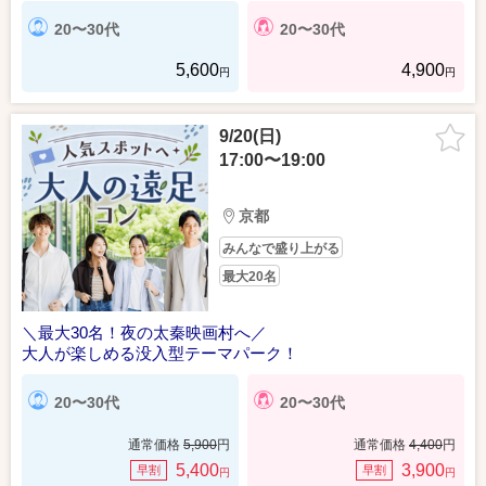
20〜30代
20〜30代
5,600
4,900
円
円
9/20(日)
17:00〜19:00
京都
みんなで盛り上がる
最大20名
＼最大30名！夜の太秦映画村へ／
大人が楽しめる没入型テーマパーク！
20〜30代
20〜30代
通常価格
5,900
円
通常価格
4,400
円
5,400
3,900
早割
早割
円
円