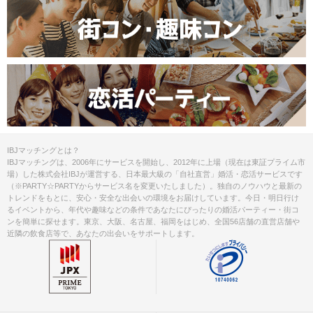
IBJマッチングとは？
IBJマッチングは、2006年にサービスを開始し、2012年に上場（現在は東証プライム市
場）した株式会社IBJが運営する、日本最大級の「自社直営」婚活・恋活サービスです
（※PARTY☆PARTYからサービス名を変更いたしました）。独自のノウハウと最新の
トレンドをもとに、安心・安全な出会いの環境をお届けしています。今日・明日行け
るイベントから、年代や趣味などの条件であなたにぴったりの婚活パーティー・街コ
ンを簡単に探せます。東京、大阪、名古屋、福岡をはじめ、全国56店舗の直営店舗や
近隣の飲食店等で、あなたの出会いをサポートします。