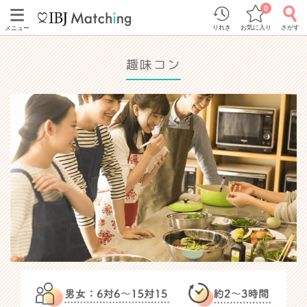
0
りれき
お気に入り
さがす
メニュー
趣味コン