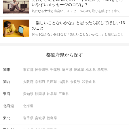
格的に始めようとしている方は、女性が異性を求めて出すサイン
いやすいメッセージのコツは？
をしっかりと理解し、正しい行動に移せるかどうかが重要。 この
気になる女性と出会い、メッセージのやり取りを続けてく中で
記事では、女性が話しかけて欲しい時に出すサインとその心理を
「この人いいな」と感じたら、次はデートに誘いたくなるもの。
詳しく解説した後、婚活イベントで実際にサインを受け取った場
しかし、中には「どう誘ったらいいの？」とお困りの男性もいら
合にどのような行動に繋げるべきかをご紹介していきます。
「楽しいことないかな」と思ったら試してほしい16
っしゃるのではないでしょうか。 そこで今回は、男性から女性へ
のこと
送るLINEでのデートの誘い方のコツをご紹介します。例文も混じ
何も予定がない休日など「楽しいことないかな…」と感じたこと
えながら解説するので、ぜひ参考にしてください。
がある人もいるのでは？ 日常が退屈に感じるなら、いますぐ楽し
いことを始めましょう！ いますぐ楽しい気分になれる対処法か
ら、恋愛・自分磨き・趣味などジャンル別の楽しいことまで、16
の楽しいことアイデアを集めました♪ いままさに楽しいことを探し
都道府県から探す
ている方は必見です。
関東
東京都
神奈川県
千葉県
埼玉県
茨城県
栃木県
群馬県
関西
大阪府
京都府
兵庫県
滋賀県
奈良県
和歌山県
東海
愛知県
静岡県
岐阜県
三重県
北海道
北海道
東北
岩手県
宮城県
福島県