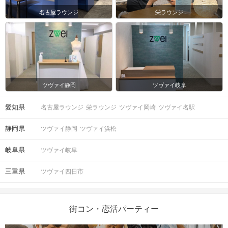
名古屋ラウンジ
栄ラウンジ
ツヴァイ静岡
ツヴァイ岐阜
愛知県
名古屋ラウンジ
栄ラウンジ
ツヴァイ岡崎
ツヴァイ名駅
静岡県
ツヴァイ静岡
ツヴァイ浜松
岐阜県
ツヴァイ岐阜
三重県
ツヴァイ四日市
街コン・恋活パーティー