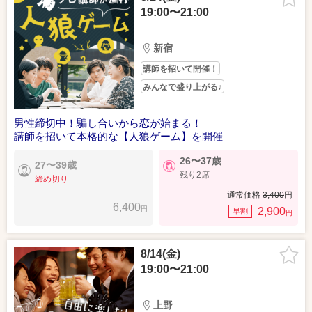
19:00〜21:00
新宿
講師を招いて開催！
みんなで盛り上がる♪
男性締切中！騙し合いから恋が始まる！
講師を招いて本格的な【人狼ゲーム】を開催
26〜37歳
27〜39歳
残り2席
締め切り
通常価格
3,400
円
6,400
円
2,900
早割
円
8/14(金)
19:00〜21:00
上野