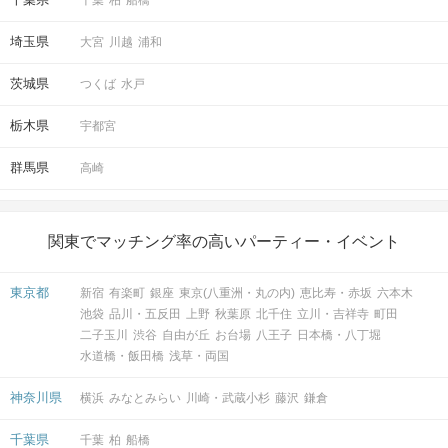
埼玉県
大宮
川越
浦和
茨城県
つくば
水戸
栃木県
宇都宮
群馬県
高崎
関東でマッチング率の高いパーティー・イベント
東京都
新宿
有楽町
銀座
東京(八重洲・丸の内)
恵比寿・赤坂
六本木
池袋
品川・五反田
上野
秋葉原
北千住
立川・吉祥寺
町田
二子玉川
渋谷
自由が丘
お台場
八王子
日本橋・八丁堀
水道橋・飯田橋
浅草・両国
神奈川県
横浜
みなとみらい
川崎・武蔵小杉
藤沢
鎌倉
千葉県
千葉
柏
船橋