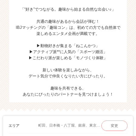
「“好き”でつながる。趣味から始まる自然な出会い♪」
共通の趣味があるから会話が弾む！
IBJマッチングの「趣味コン」は、初めての方でも自然体で
楽しめるエンタメ企画が満載です。
▶動物好きが集まる「ねこんかつ」
▶アクティブ派**に人気の「スポーツ婚活」
▶こだわり派が楽しめる「モノづくり体験」
新しい体験を楽しみながら、
デート気分で仲良くなりたい方にぴったり。
趣味を共有できる、
あなたにぴったりのパートナーを見つけましょう！
町田、日本橋・八丁堀、銀座、東京(八重洲・丸の内)、六本木、池袋、品川・五反田、二子玉川、水道橋・飯田橋、上野、渋谷、浅草・両国、新宿、有楽町、恵比寿・赤坂、秋葉原、立川・吉祥寺、自由が丘、お台場、八王子、北千住
エリア
変更