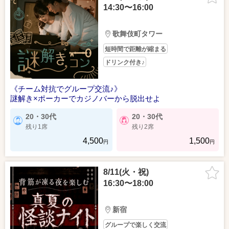
14:30〜16:00
歌舞伎町タワー
短時間で距離が縮まる
ドリンク付き♪
《チーム対抗でグループ交流♪》
謎解き×ポーカーでカジノバーから脱出せよ
20・30代
20・30代
残り1席
残り2席
4,500
1,500
円
円
8/11(火・祝)
16:30〜18:00
新宿
グループで楽しく交流