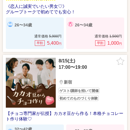
《恋人に誠実でいたい男女♡》
グループトークで初めてでも安心！
26〜34歳
26〜34歳
通常価格
5,900
円
通常価格
1,500
円
5,400
1,000
早割
早割
円
円
8/15(土)
17:00〜19:00
新宿
ゲスト/講師を招いて開催
初めてのものづくり体験
【チョコ専門家が伝授】カカオ豆から作る！本格チョコレー
ト作り体験♡
32〜42歳