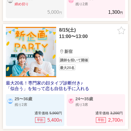
締め切り
残り2席
5,000
1,300
円
円
8/15(土)
11:00〜13:00
新宿
講師を招いて開催
最大20名
最大20名！専門家の顔タイプ診断付き♪
「似合う」を知って恋も自信も手に入れる
25〜36歳
24〜35歳
残り2席
残り3席
通常価格
5,900
円
通常価格
3,200
円
5,400
2,700
早割
早割
円
円