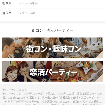
栃木県
ツヴァイ宇都宮
群馬県
ツヴァイ高崎
街コン・恋活パーティー
IBJマッチングとは？
IBJマッチングは、2006年にサービスを開始し、2012年に上場（現在は東証プライム市
場）した株式会社IBJが運営する、日本最大級の「自社直営」婚活・恋活サービスです
（※PARTY☆PARTYからサービス名を変更いたしました）。独自のノウハウと最新の