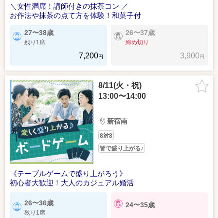
＼女性満席！講師付きの抹茶コン ／
お作法や抹茶の点て方を体験！和菓子付
27〜38歳
26〜37歳
残り1席
締め切り
7,200
3,900
円
円
8/11(火・祝)
13:00〜14:00
新宿南
8対8
皆で盛り上がる♪
《テーブルゲームで盛り上がろう》
初心者大歓迎！大人のカジュアル婚活
26〜36歳
24〜35歳
残り1席