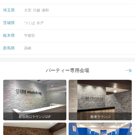
埼玉県
大宮
川越
浦和
茨城県
つくば
水戸
栃木県
宇都宮
群馬県
高崎
パーティー専用会場
一覧
新宿西口ラウンジ11F
銀座ラウンジ