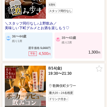
6対6
スタッフ同行なし
＼スタッフ同行なし♪上野飲み／
美味しい下町グルメとお酒を楽しもう♡
36〜44歳
35〜43歳
残り1席
残り2席
通常価格
5,000
円
1,300
円
4,500
早割
円
8/14(金)
19:30〜21:30
歌舞伎町タワー
最大20～24名程度
ドリンク付き♪