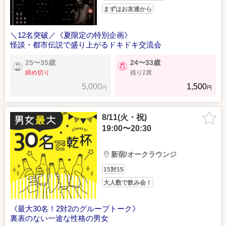
まずはお友達から
＼12名突破／《夏限定の特別企画》
怪談・都市伝説で盛り上がるドキドキ交流会
25〜35歳
24〜33歳
締め切り
残り2席
5,000
1,500
円
円
8/11(火・祝)
19:00〜20:30
新宿/オークラウンジ
15対15
大人数で飲み会！
《最大30名！2対2のグループトーク》
裏表のない一途な性格の男女