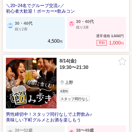
＼20~24名でグループ交流♪／
初心者大歓迎！ポーカー×飲みコン
30・40代
30・40代
残り3席
残り2席
通常価格
1,500
円
4,500
円
1,000
早割
円
8/14(金)
19:30〜21:30
上野
6対6
スタッフ同行なし
男性締切中！スタッフ同行なしで上野飲み♪
美味しい下町グルメとお酒を楽しもう
39〜52歳
38〜49歳