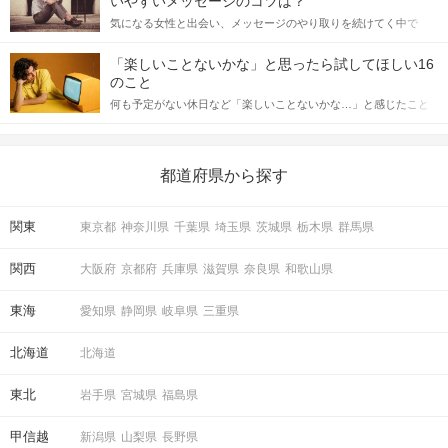
いやすいメッセージのコツは？
をしっかりと理解し、正しい行動に移せるかどうかが重要。 この
気になる女性と出会い、メッセージのやり取りを続けてく中で
記事では、女性が話しかけて欲しい時に出すサインとその心理を
「この人いいな」と感じたら、次はデートに誘いたくなるもの。
詳しく解説した後、婚活イベントで実際にサインを受け取った場
しかし、中には「どう誘ったらいいの？」とお困りの男性もいら
合にどのような行動に繋げるべきかをご紹介していきます。
「楽しいことないかな」と思ったら試してほしい16
っしゃるのではないでしょうか。 そこで今回は、男性から女性へ
のこと
送るLINEでのデートの誘い方のコツをご紹介します。例文も混じ
何も予定がない休日など「楽しいことないかな…」と感じたこと
えながら解説するので、ぜひ参考にしてください。
がある人もいるのでは？ 日常が退屈に感じるなら、いますぐ楽し
いことを始めましょう！ いますぐ楽しい気分になれる対処法か
ら、恋愛・自分磨き・趣味などジャンル別の楽しいことまで、16
の楽しいことアイデアを集めました♪ いままさに楽しいことを探し
都道府県から探す
ている方は必見です。
関東
東京都
神奈川県
千葉県
埼玉県
茨城県
栃木県
群馬県
関西
大阪府
京都府
兵庫県
滋賀県
奈良県
和歌山県
東海
愛知県
静岡県
岐阜県
三重県
北海道
北海道
東北
岩手県
宮城県
福島県
甲信越
新潟県
山梨県
長野県