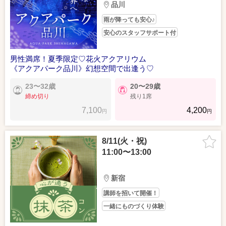
品川
雨が降っても安心♪
安心のスタッフサポート付
男性満席！夏季限定♡花火アクアリウム
《アクアパーク品川》幻想空間で出逢う♡
23〜32歳
20〜29歳
締め切り
残り1席
7,100
4,200
円
円
8/11(火・祝)
11:00〜13:00
新宿
講師を招いて開催！
一緒にものづくり体験