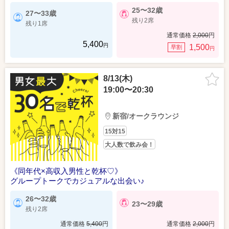
25〜32歳
27〜33歳
残り2席
残り1席
通常価格
2,000
円
5,400
円
1,500
早割
円
8/13(木)
19:00〜20:30
新宿/オークラウンジ
15対15
大人数で飲み会！
《同年代×高収入男性と乾杯♡》
グループトークでカジュアルな出会い♪
26〜32歳
23〜29歳
残り2席
通常価格
5,400
円
通常価格
2,000
円