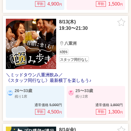
4,900
1,500
早割
早割
円
円
8/13(木)
19:30〜21:30
八重洲
6対6
スタッフ同行なし
＼ミッドタウン八重洲飲み／
《スタッフ同行なし》最新横丁を楽しもう♪
26〜33歳
25〜33歳
残り1席
残り2席
通常価格
5,000
円
通常価格
1,800
円
4,500
1,300
早割
早割
円
円
8/14(金)