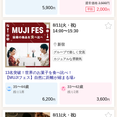
通常価格
2,500
円
5,900
円
2,000
早割
円
8/11(火・祝)
14:00〜15:30
新宿
グループで楽しく交流
カジュアルな雰囲気
13名突破！世界のお菓子を食べ比べ！
【MUJIフェス】自然に距離が縮まる場♪
35〜44歳
33〜42歳
残り1席
残り2席
6,200
3,600
円
円
8/11(火・祝)