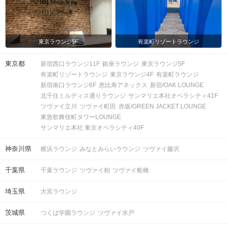
東京ラウンジ5F
有楽町リゾートラウンジ
東京都
新宿西口ラウンジ11F
銀座ラウンジ
東京ラウンジ5F
有楽町リゾートラウンジ
東京ラウンジ4F
有楽町ラウンジ
新宿南口ラウンジ6F
恵比寿アネックス
新宿/OAK LOUNGE
北千住ミルディス通りラウンジ
サンマリエ本社オペラシティ41F
ツヴァイ立川
ツヴァイ町田
赤坂/GREEN JACKET LOUNGE
東急歌舞伎町タワーLOUNGE
サンマリエ本社 東京オペラシティ40F
神奈川県
横浜ラウンジ
みなとみらいラウンジ
ツヴァイ藤沢
千葉県
千葉ラウンジ
ツヴァイ柏
ツヴァイ船橋
埼玉県
大宮ラウンジ
茨城県
つくば学園ラウンジ
ツヴァイ水戸