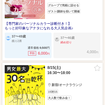
グループで気軽に話せる
ゲスト/講師を招いて開催
【専門家のパーソナルカラー診断付き！】
もっと好印象なアナタになれる大人気企画♪
37〜49歳
37〜46歳
残り2席
締め切り
通常価格
6,500
円
4,000
円
6,000
早割
円
8/15(土)
16:30〜18:00
新宿/オークラウンジ
15対15
大人数で飲み会！