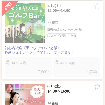
8/15(土)
12:00〜14:00
新宿
距離が縮まるスポーツ体験
グループで楽しく交流
初心者歓迎《手ぶらでゴルフ恋活》
最新シュミレーターで楽しむ！ブース貸切♪
44〜57歳
42〜54歳
7,800
4,700
円
円
8/15(土)
14:00〜16:00
新宿