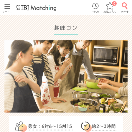
0
りれき
お気に入り
さがす
メニュー
趣味コン