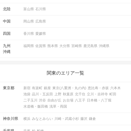
北陸
富山県
石川県
中国
岡山県
広島県
四国
香川県
愛媛県
九州
福岡県
佐賀県
熊本県
大分県
宮崎県
鹿児島県
沖縄県
沖縄
関東のエリア一覧
東京都
新宿
有楽町
銀座
東京(八重洲・丸の内)
恵比寿・赤坂
六本木
池袋
品川・五反田
上野
秋葉原
北千住
立川・吉祥寺
町田
二子玉川
渋谷
自由が丘
お台場
八王子
日本橋・八丁堀
水道橋・飯田橋
浅草・両国
神奈川県
横浜
みなとみらい
川崎・武蔵小杉
藤沢
鎌倉
千葉県
千葉
柏
船橋