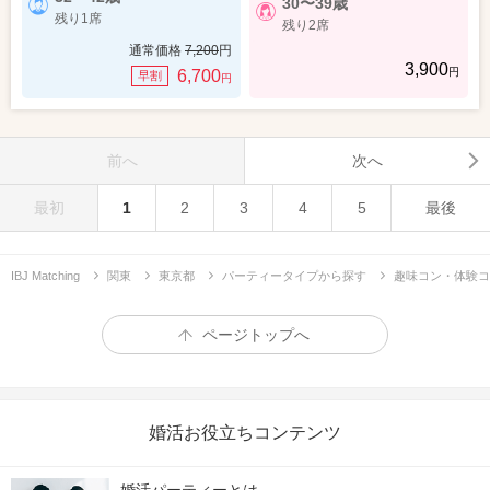
30〜39歳
残り1席
残り2席
通常価格
7,200
円
3,900
円
6,700
早割
円
前へ
次へ
最初
1
2
3
4
5
最後
IBJ Matching
関東
東京都
パーティータイプから探す
趣味コン・体験コ
ページトップへ
婚活お役立ちコンテンツ