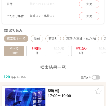
指定されていません
日付
変更
趣味コン・体験コン
こだわり条件
変更
絞り込み
東京都すべて
新宿
有楽町
東京(八重洲・丸の内)
すべて
8/9(日)
8/10(月)
8/11(火)
8/12(
120件
1件
0件
6件
0件
検索結果一覧
120
件中 1～18件
空席あり
8/9(日)
17:00〜19:00