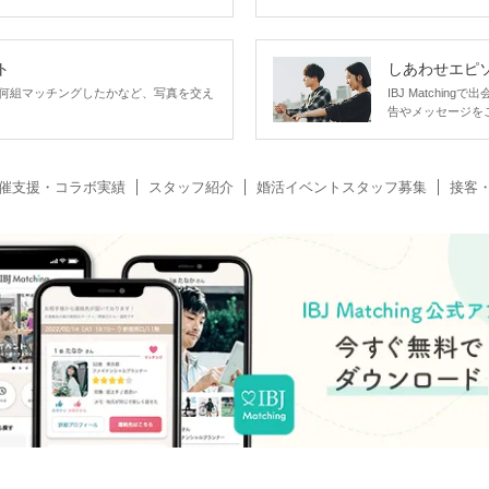
ト
しあわせエピ
何組マッチングしたかなど、写真を交え
IBJ Matchi
告やメッセージを
催支援・コラボ実績
スタッフ紹介
婚活イベントスタッフ募集
接客