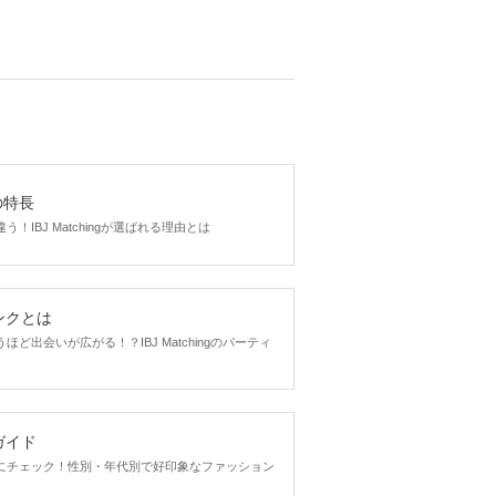
gの特長
！IBJ Matchingが選ばれる理由とは
ンクとは
ど出会いが広がる！？IBJ Matchingのパーティ
ガイド
にチェック！性別・年代別で好印象なファッション