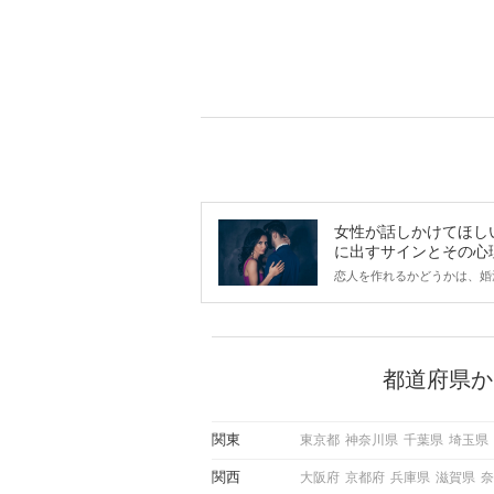
女性が話しかけてほし
に出すサインとその心
は？
恋人を作れるかどうかは、婚
ントにかかわらず職場や飲み
で女性が話しかけて欲しい時
サインに、早く気づいてアプ
できるかにも左右されます。
から恋人作りを本格的に始め
都道府県か
している方は、女性が異性を
出すサインをしっかりと理解
しい行動に移せるかどうかが
関東
東京都
神奈川県
千葉県
埼玉県
この記事では、女性が話しか
しい時に出すサインとその心
関西
大阪府
京都府
兵庫県
滋賀県
奈
しく解説した後、婚活イベン