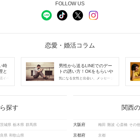
FOLLOW US
恋愛・婚活コラム
い時
男性から送るLINEでのデー
理と
トの誘い方！OKをもらいや
すいメッセージのコツは？
活イベ
気になる女性と出会い、メッセージ
会の場
のやり取りを続けてく中で「この人
に出す
いいな」と感じたら、次はデートに
ローチ
誘いたくなるもの。 しかし、中に
 これ
は「どう誘ったらいいの？」とお困
ようと
りの男性もいらっしゃるのではない
ら探す
関西
求めて
でしょうか。 そこで今回は、男性
し、正
から女性へ送るLINEでのデートの
重要。
誘い方のコツをご紹介します。例文
大阪府
茨城県
栃木県
群馬県
梅田
難波
心斎橋
その
けて欲
も混じえながら解説するので、ぜひ
理を詳
参考にしてください。
京都府
良県
和歌山県
京都
トで実