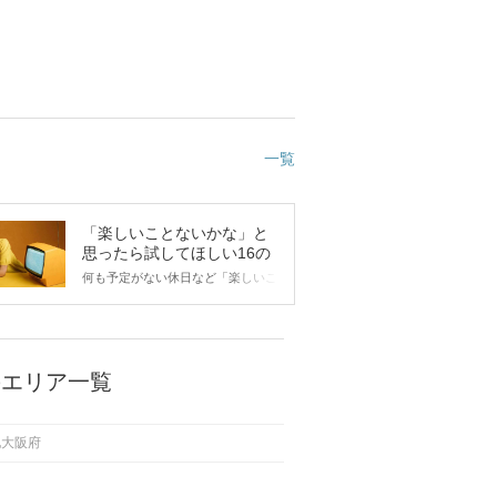
一覧
「楽しいことないかな」と
思ったら試してほしい16の
こと
何も予定がない休日など「楽しいこ
とないかな…」と感じたことがある
人もいるのでは？ 日常が退屈に感
じるなら、いますぐ楽しいことを始
めましょう！ いますぐ楽しい気分
になれる対処法から、恋愛・自分磨
のエリア一覧
き・趣味などジャンル別の楽しいこ
とまで、16の楽しいことアイデア
を集めました♪ いままさに楽しいこ
他大阪府
とを探している方は必見です。