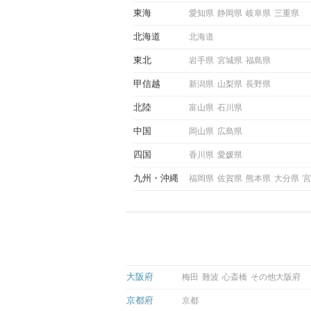
際にサインを受け取った場合
東海
愛知県
静岡県
岐阜県
三重県
ような行動に繋げるべきかを
していきます。
北海道
北海道
東北
岩手県
宮城県
福島県
甲信越
新潟県
山梨県
長野県
北陸
富山県
石川県
中国
岡山県
広島県
四国
香川県
愛媛県
九州
沖縄
福岡県
佐賀県
熊本県
大分県
宮
大阪府
梅田
難波
心斎橋
その他大阪府
京都府
京都