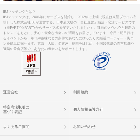
IBJマッチングとは？
IBJマッチングは、2006年にサービスを開始し、2012年に上場（現在は東証プライム市
場）した株式会社IBJが運営する、日本最大級の「自社直営」婚活・恋活サービスです
（※PARTY☆PARTYからサービス名を変更いたしました）。独自のノウハウと最新の
トレンドをもとに、安心・安全な出会いの環境をお届けしています。今日・明日行け
るイベントから、年代や趣味などの条件であなたにぴったりの婚活パーティー・街コ
ンを簡単に探せます。東京、大阪、名古屋、福岡をはじめ、全国56店舗の直営店舗や
近隣の飲食店等で、あなたの出会いをサポートします。
運営会社
利用規約
特定商法取引に
個人情報保護方針
基づく表記
よくあるご質問
お問い合わせ