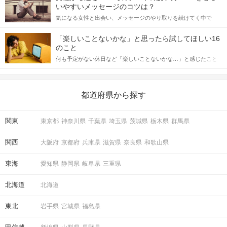
格的に始めようとしている方は、女性が異性を求めて出すサイン
いやすいメッセージのコツは？
をしっかりと理解し、正しい行動に移せるかどうかが重要。 この
気になる女性と出会い、メッセージのやり取りを続けてく中で
記事では、女性が話しかけて欲しい時に出すサインとその心理を
「この人いいな」と感じたら、次はデートに誘いたくなるもの。
詳しく解説した後、婚活イベントで実際にサインを受け取った場
しかし、中には「どう誘ったらいいの？」とお困りの男性もいら
合にどのような行動に繋げるべきかをご紹介していきます。
「楽しいことないかな」と思ったら試してほしい16
っしゃるのではないでしょうか。 そこで今回は、男性から女性へ
のこと
送るLINEでのデートの誘い方のコツをご紹介します。例文も混じ
何も予定がない休日など「楽しいことないかな…」と感じたこと
えながら解説するので、ぜひ参考にしてください。
がある人もいるのでは？ 日常が退屈に感じるなら、いますぐ楽し
いことを始めましょう！ いますぐ楽しい気分になれる対処法か
ら、恋愛・自分磨き・趣味などジャンル別の楽しいことまで、16
の楽しいことアイデアを集めました♪ いままさに楽しいことを探し
都道府県から探す
ている方は必見です。
関東
東京都
神奈川県
千葉県
埼玉県
茨城県
栃木県
群馬県
関西
大阪府
京都府
兵庫県
滋賀県
奈良県
和歌山県
東海
愛知県
静岡県
岐阜県
三重県
北海道
北海道
東北
岩手県
宮城県
福島県