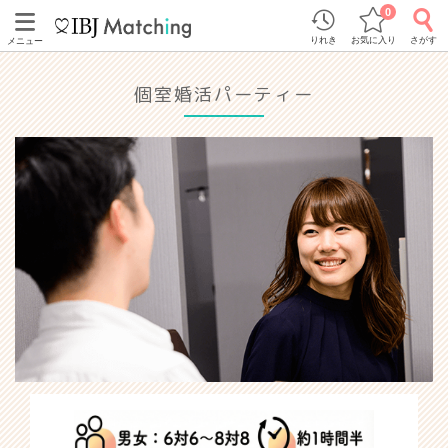
0
りれき
お気に入り
さがす
メニュー
個室婚活パーティー