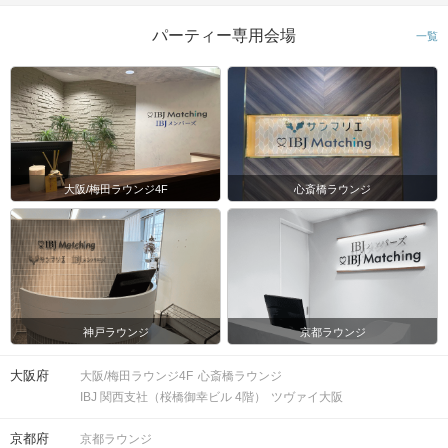
パーティー専用会場
一覧
大阪/梅田ラウンジ4F
心斎橋ラウンジ
神戸ラウンジ
京都ラウンジ
大阪府
大阪/梅田ラウンジ4F
心斎橋ラウンジ
IBJ 関西支社（桜橋御幸ビル 4階）
ツヴァイ大阪
京都府
京都ラウンジ