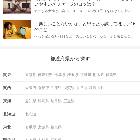
格的に始めようとしている方は、女性が異性を求めて出すサイン
いやすいメッセージのコツは？
をしっかりと理解し、正しい行動に移せるかどうかが重要。 この
気になる女性と出会い、メッセージのやり取りを続けてく中で
記事では、女性が話しかけて欲しい時に出すサインとその心理を
「この人いいな」と感じたら、次はデートに誘いたくなるもの。
詳しく解説した後、婚活イベントで実際にサインを受け取った場
しかし、中には「どう誘ったらいいの？」とお困りの男性もいら
合にどのような行動に繋げるべきかをご紹介していきます。
「楽しいことないかな」と思ったら試してほしい16
っしゃるのではないでしょうか。 そこで今回は、男性から女性へ
のこと
送るLINEでのデートの誘い方のコツをご紹介します。例文も混じ
何も予定がない休日など「楽しいことないかな…」と感じたこと
えながら解説するので、ぜひ参考にしてください。
がある人もいるのでは？ 日常が退屈に感じるなら、いますぐ楽し
いことを始めましょう！ いますぐ楽しい気分になれる対処法か
ら、恋愛・自分磨き・趣味などジャンル別の楽しいことまで、16
の楽しいことアイデアを集めました♪ いままさに楽しいことを探し
都道府県から探す
ている方は必見です。
関東
東京都
神奈川県
千葉県
埼玉県
茨城県
栃木県
群馬県
関西
大阪府
京都府
兵庫県
滋賀県
奈良県
和歌山県
東海
愛知県
静岡県
岐阜県
三重県
北海道
北海道
東北
岩手県
宮城県
福島県