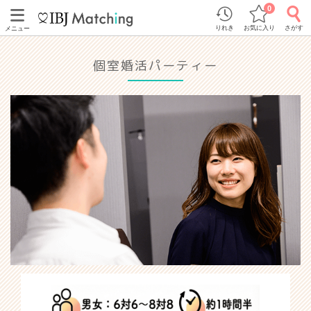
0
りれき
お気に入り
さがす
メニュー
個室婚活パーティー