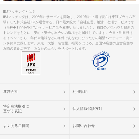
IBJマッチングとは？
IBJマッチングは、2006年にサービスを開始し、2012年に上場（現在は東証プライム市
場）した株式会社IBJが運営する、日本最大級の「自社直営」婚活・恋活サービスです
（※PARTY☆PARTYからサービス名を変更いたしました）。独自のノウハウと最新の
トレンドをもとに、安心・安全な出会いの環境をお届けしています。今日・明日行け
るイベントから、年代や趣味などの条件であなたにぴったりの婚活パーティー・街コ
ンを簡単に探せます。東京、大阪、名古屋、福岡をはじめ、全国56店舗の直営店舗や
近隣の飲食店等で、あなたの出会いをサポートします。
運営会社
利用規約
特定商法取引に
個人情報保護方針
基づく表記
よくあるご質問
お問い合わせ