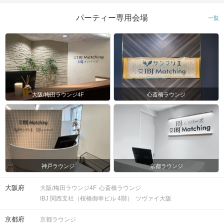
パーティー専用会場
一覧
大阪/梅田ラウンジ4F
心斎橋ラウンジ
神戸ラウンジ
京都ラウンジ
大阪府
大阪/梅田ラウンジ4F
心斎橋ラウンジ
IBJ 関西支社（桜橋御幸ビル 4階）
ツヴァイ大阪
京都府
京都ラウンジ