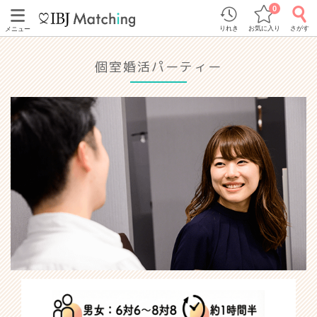
0
りれき
お気に入り
さがす
メニュー
個室婚活パーティー