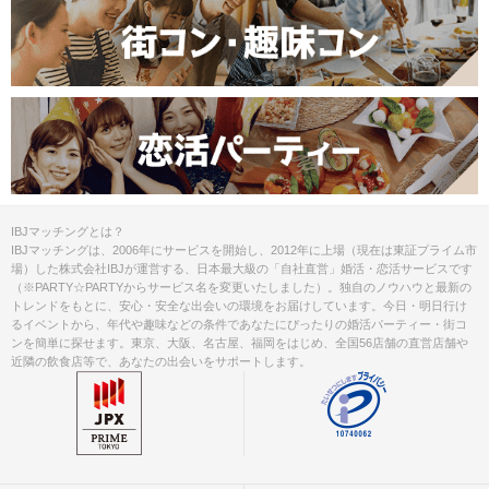
IBJマッチングとは？
IBJマッチングは、2006年にサービスを開始し、2012年に上場（現在は東証プライム市
場）した株式会社IBJが運営する、日本最大級の「自社直営」婚活・恋活サービスです
（※PARTY☆PARTYからサービス名を変更いたしました）。独自のノウハウと最新の
トレンドをもとに、安心・安全な出会いの環境をお届けしています。今日・明日行け
るイベントから、年代や趣味などの条件であなたにぴったりの婚活パーティー・街コ
ンを簡単に探せます。東京、大阪、名古屋、福岡をはじめ、全国56店舗の直営店舗や
近隣の飲食店等で、あなたの出会いをサポートします。