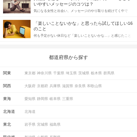
格的に始めようとしている方は、女性が異性を求めて出すサイン
いやすいメッセージのコツは？
をしっかりと理解し、正しい行動に移せるかどうかが重要。 この
気になる女性と出会い、メッセージのやり取りを続けてく中で
記事では、女性が話しかけて欲しい時に出すサインとその心理を
「この人いいな」と感じたら、次はデートに誘いたくなるもの。
詳しく解説した後、婚活イベントで実際にサインを受け取った場
しかし、中には「どう誘ったらいいの？」とお困りの男性もいら
合にどのような行動に繋げるべきかをご紹介していきます。
「楽しいことないかな」と思ったら試してほしい16
っしゃるのではないでしょうか。 そこで今回は、男性から女性へ
のこと
送るLINEでのデートの誘い方のコツをご紹介します。例文も混じ
何も予定がない休日など「楽しいことないかな…」と感じたこと
えながら解説するので、ぜひ参考にしてください。
がある人もいるのでは？ 日常が退屈に感じるなら、いますぐ楽し
いことを始めましょう！ いますぐ楽しい気分になれる対処法か
ら、恋愛・自分磨き・趣味などジャンル別の楽しいことまで、16
の楽しいことアイデアを集めました♪ いままさに楽しいことを探し
都道府県から探す
ている方は必見です。
関東
東京都
神奈川県
千葉県
埼玉県
茨城県
栃木県
群馬県
関西
大阪府
京都府
兵庫県
滋賀県
奈良県
和歌山県
東海
愛知県
静岡県
岐阜県
三重県
北海道
北海道
東北
岩手県
宮城県
福島県