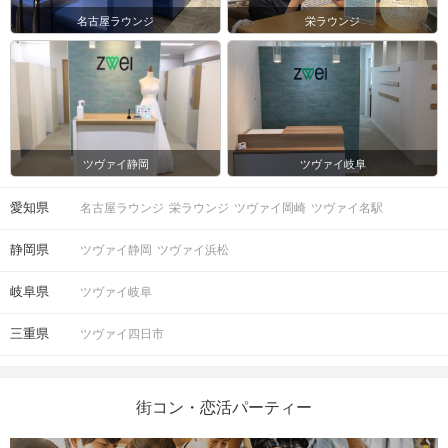
名古屋ラウンジ
栄ラウンジ
ツヴァイ静岡
ツヴァイ岐阜
愛知県
名古屋ラウンジ
栄ラウンジ
ツヴァイ岡崎
ツヴァイ名駅
静岡県
ツヴァイ静岡
ツヴァイ浜松
岐阜県
ツヴァイ岐阜
三重県
ツヴァイ四日市
街コン・恋活パーティー