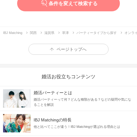
条件を変えて検索する
IBJ Matching
関西
滋賀県
草津
パーティータイプから探す
オンラ
ページトップへ
婚活お役立ちコンテンツ
婚活パーティーとは
婚活パーティーって何？どんな種類がある？などの疑問や気にな
ることを解説
IBJ Matchingの特長
他と比べてここが違う！IBJ Matchingが選ばれる理由とは