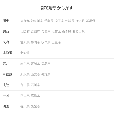
ら、恋愛・自分磨き・趣味などジャンル別の楽しいことまで、16
の楽しいことアイデアを集めました♪ いままさに楽しいことを探し
都道府県から探す
ている方は必見です。
関東
東京都
神奈川県
千葉県
埼玉県
茨城県
栃木県
群馬県
関西
大阪府
京都府
兵庫県
滋賀県
奈良県
和歌山県
東海
愛知県
静岡県
岐阜県
三重県
北海道
北海道
東北
岩手県
宮城県
福島県
甲信越
新潟県
山梨県
長野県
北陸
富山県
石川県
中国
岡山県
広島県
四国
香川県
愛媛県