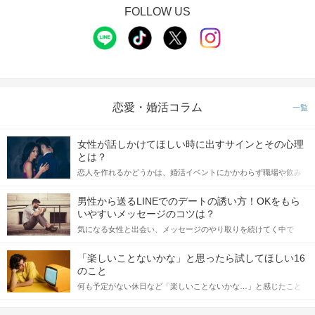
FOLLOW US
恋愛・婚活コラム
一覧
女性が話しかけてほしい時に出すサインとその心理
とは？
恋人を作れるかどうかは、婚活イベントにかかわらず職場や飲み
会の場で女性が話しかけて欲しい時に出すサインに、早く気づい
てアプローチできるかにも左右されます。 これから恋人作りを本
男性から送るLINEでのデートの誘い方！OKをもら
格的に始めようとしている方は、女性が異性を求めて出すサイン
いやすいメッセージのコツは？
をしっかりと理解し、正しい行動に移せるかどうかが重要。 この
気になる女性と出会い、メッセージのやり取りを続けてく中で
記事では、女性が話しかけて欲しい時に出すサインとその心理を
「この人いいな」と感じたら、次はデートに誘いたくなるもの。
詳しく解説した後、婚活イベントで実際にサインを受け取った場
しかし、中には「どう誘ったらいいの？」とお困りの男性もいら
合にどのような行動に繋げるべきかをご紹介していきます。
「楽しいことないかな」と思ったら試してほしい16
っしゃるのではないでしょうか。 そこで今回は、男性から女性へ
のこと
送るLINEでのデートの誘い方のコツをご紹介します。例文も混じ
何も予定がない休日など「楽しいことないかな…」と感じたこと
えながら解説するので、ぜひ参考にしてください。
がある人もいるのでは？ 日常が退屈に感じるなら、いますぐ楽し
いことを始めましょう！ いますぐ楽しい気分になれる対処法か