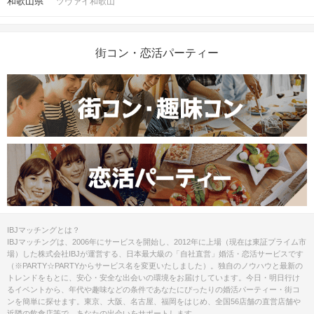
和歌山県
ツヴァイ和歌山
街コン・恋活パーティー
IBJマッチングとは？
IBJマッチングは、2006年にサービスを開始し、2012年に上場（現在は東証プライム市
場）した株式会社IBJが運営する、日本最大級の「自社直営」婚活・恋活サービスです
（※PARTY☆PARTYからサービス名を変更いたしました）。独自のノウハウと最新の
トレンドをもとに、安心・安全な出会いの環境をお届けしています。今日・明日行け
るイベントから、年代や趣味などの条件であなたにぴったりの婚活パーティー・街コ
ンを簡単に探せます。東京、大阪、名古屋、福岡をはじめ、全国56店舗の直営店舗や
近隣の飲食店等で、あなたの出会いをサポートします。