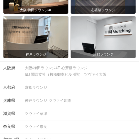
大阪/梅田ラウンジ4F
心斎橋ラウンジ
神戸ラウンジ
京都ラウンジ
大阪府
大阪/梅田ラウンジ4F
心斎橋ラウンジ
IBJ 関西支社（桜橋御幸ビル 4階）
ツヴァイ大阪
京都府
京都ラウンジ
兵庫県
神戸ラウンジ
ツヴァイ姫路
滋賀県
ツヴァイ草津
奈良県
ツヴァイ奈良