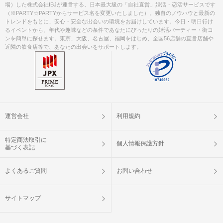
場）した株式会社IBJが運営する、日本最大級の「自社直営」婚活・恋活サービスです
（※PARTY☆PARTYからサービス名を変更いたしました）。独自のノウハウと最新の
トレンドをもとに、安心・安全な出会いの環境をお届けしています。今日・明日行け
るイベントから、年代や趣味などの条件であなたにぴったりの婚活パーティー・街コ
ンを簡単に探せます。東京、大阪、名古屋、福岡をはじめ、全国56店舗の直営店舗や
近隣の飲食店等で、あなたの出会いをサポートします。
運営会社
利用規約
特定商法取引に
個人情報保護方針
基づく表記
よくあるご質問
お問い合わせ
サイトマップ