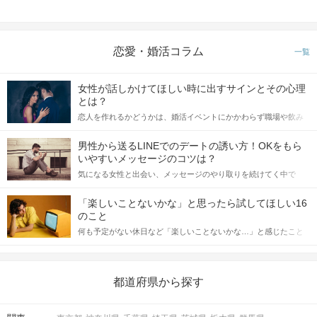
恋愛・婚活コラム
一覧
女性が話しかけてほしい時に出すサインとその心理
とは？
恋人を作れるかどうかは、婚活イベントにかかわらず職場や飲み
会の場で女性が話しかけて欲しい時に出すサインに、早く気づい
てアプローチできるかにも左右されます。 これから恋人作りを本
男性から送るLINEでのデートの誘い方！OKをもら
格的に始めようとしている方は、女性が異性を求めて出すサイン
いやすいメッセージのコツは？
をしっかりと理解し、正しい行動に移せるかどうかが重要。 この
気になる女性と出会い、メッセージのやり取りを続けてく中で
記事では、女性が話しかけて欲しい時に出すサインとその心理を
「この人いいな」と感じたら、次はデートに誘いたくなるもの。
詳しく解説した後、婚活イベントで実際にサインを受け取った場
しかし、中には「どう誘ったらいいの？」とお困りの男性もいら
合にどのような行動に繋げるべきかをご紹介していきます。
「楽しいことないかな」と思ったら試してほしい16
っしゃるのではないでしょうか。 そこで今回は、男性から女性へ
のこと
送るLINEでのデートの誘い方のコツをご紹介します。例文も混じ
何も予定がない休日など「楽しいことないかな…」と感じたこと
えながら解説するので、ぜひ参考にしてください。
がある人もいるのでは？ 日常が退屈に感じるなら、いますぐ楽し
いことを始めましょう！ いますぐ楽しい気分になれる対処法か
ら、恋愛・自分磨き・趣味などジャンル別の楽しいことまで、16
の楽しいことアイデアを集めました♪ いままさに楽しいことを探し
都道府県から探す
ている方は必見です。