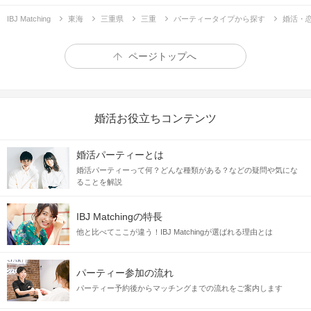
IBJ Matching
東海
三重県
三重
パーティータイプから探す
婚活・
ページトップへ
婚活お役立ちコンテンツ
婚活パーティーとは
婚活パーティーって何？どんな種類がある？などの疑問や気にな
ることを解説
IBJ Matchingの特長
他と比べてここが違う！IBJ Matchingが選ばれる理由とは
パーティー参加の流れ
パーティー予約後からマッチングまでの流れをご案内します