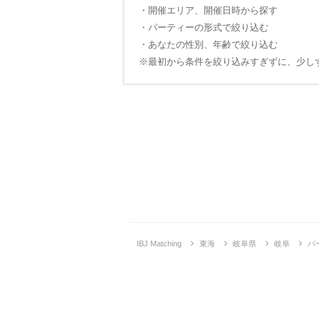
・開催エリア、開催日時から探す
・パーティーの形式で絞り込む
・あなたの性別、年齢で絞り込む
※最初から条件を絞り込みすぎずに、少し
IBJ Matching
東海
岐阜県
岐阜
パ