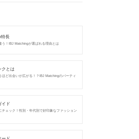
gの特長
！IBJ Matchingが選ばれる理由とは
ンクとは
ど出会いが広がる！？IBJ Matchingのパーティ
ガイド
にチェック！性別・年代別で好印象なファッション
ソード