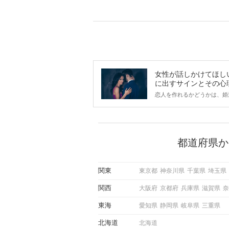
女性が話しかけてほし
に出すサインとその心
は？
恋人を作れるかどうかは、婚
ントにかかわらず職場や飲み
で女性が話しかけて欲しい時
サインに、早く気づいてアプ
できるかにも左右されます。
から恋人作りを本格的に始め
都道府県か
している方は、女性が異性を
出すサインをしっかりと理解
しい行動に移せるかどうかが
関東
東京都
神奈川県
千葉県
埼玉県
この記事では、女性が話しか
しい時に出すサインとその心
関西
大阪府
京都府
兵庫県
滋賀県
奈
しく解説した後、婚活イベン
際にサインを受け取った場合
東海
愛知県
静岡県
岐阜県
三重県
ような行動に繋げるべきかを
していきます。
北海道
北海道