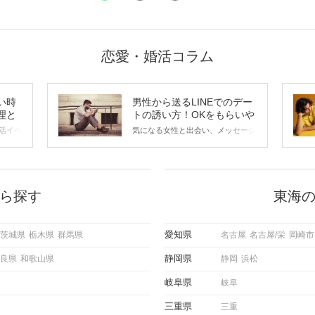
恋愛・婚活コラム
い時
男性から送るLINEでのデー
理と
トの誘い方！OKをもらいや
すいメッセージのコツは？
活イベ
気になる女性と出会い、メッセージ
会の場
のやり取りを続けてく中で「この人
に出す
いいな」と感じたら、次はデートに
ローチ
誘いたくなるもの。 しかし、中に
 これ
は「どう誘ったらいいの？」とお困
ようと
りの男性もいらっしゃるのではない
ら探す
東海
求めて
でしょうか。 そこで今回は、男性
し、正
から女性へ送るLINEでのデートの
重要。
誘い方のコツをご紹介します。例文
愛知県
茨城県
栃木県
群馬県
名古屋
名古屋/栄
岡崎市
けて欲
も混じえながら解説するので、ぜひ
理を詳
参考にしてください。
静岡県
良県
和歌山県
静岡
浜松
トで実
にどの
岐阜県
岐阜
ご紹介
三重県
三重