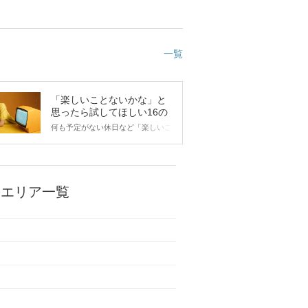
一覧
「楽しいことないかな」と
思ったら試してほしい16の
こと
何も予定がない休日など「楽しいこ
とないかな…」と感じたことがある
人もいるのでは？ 日常が退屈に感
じるなら、いますぐ楽しいことを始
めましょう！ いますぐ楽しい気分
になれる対処法から、恋愛・自分磨
のエリア一覧
き・趣味などジャンル別の楽しいこ
とまで、16の楽しいことアイデア
を集めました♪ いままさに楽しいこ
とを探している方は必見です。