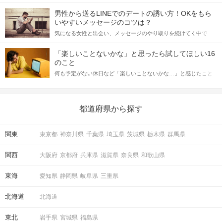
会の場で女性が話しかけて欲しい時に出すサインに、早く気づい
てアプローチできるかにも左右されます。 これから恋人作りを本
男性から送るLINEでのデートの誘い方！OKをもら
格的に始めようとしている方は、女性が異性を求めて出すサイン
いやすいメッセージのコツは？
をしっかりと理解し、正しい行動に移せるかどうかが重要。 この
気になる女性と出会い、メッセージのやり取りを続けてく中で
記事では、女性が話しかけて欲しい時に出すサインとその心理を
「この人いいな」と感じたら、次はデートに誘いたくなるもの。
詳しく解説した後、婚活イベントで実際にサインを受け取った場
しかし、中には「どう誘ったらいいの？」とお困りの男性もいら
合にどのような行動に繋げるべきかをご紹介していきます。
「楽しいことないかな」と思ったら試してほしい16
っしゃるのではないでしょうか。 そこで今回は、男性から女性へ
のこと
送るLINEでのデートの誘い方のコツをご紹介します。例文も混じ
何も予定がない休日など「楽しいことないかな…」と感じたこと
えながら解説するので、ぜひ参考にしてください。
がある人もいるのでは？ 日常が退屈に感じるなら、いますぐ楽し
いことを始めましょう！ いますぐ楽しい気分になれる対処法か
ら、恋愛・自分磨き・趣味などジャンル別の楽しいことまで、16
の楽しいことアイデアを集めました♪ いままさに楽しいことを探し
都道府県から探す
ている方は必見です。
関東
東京都
神奈川県
千葉県
埼玉県
茨城県
栃木県
群馬県
関西
大阪府
京都府
兵庫県
滋賀県
奈良県
和歌山県
東海
愛知県
静岡県
岐阜県
三重県
北海道
北海道
東北
岩手県
宮城県
福島県