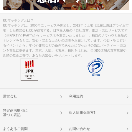
IBJマッチングとは？
IBJマッチングは、2006年にサービスを開始し、2012年に上場（現在は東証プライム市
場）した株式会社IBJが運営する、日本最大級の「自社直営」婚活・恋活サービスです
（※PARTY☆PARTYからサービス名を変更いたしました）。独自のノウハウと最新の
トレンドをもとに、安心・安全な出会いの環境をお届けしています。今日・明日行け
るイベントから、年代や趣味などの条件であなたにぴったりの婚活パーティー・街コ
ンを簡単に探せます。東京、大阪、名古屋、福岡をはじめ、全国56店舗の直営店舗や
近隣の飲食店等で、あなたの出会いをサポートします。
運営会社
利用規約
特定商法取引に
個人情報保護方針
基づく表記
よくあるご質問
お問い合わせ