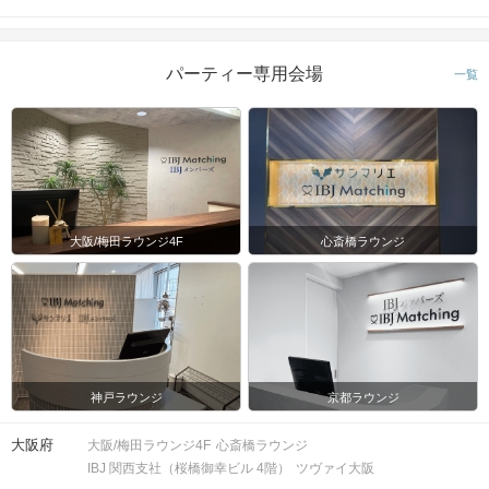
パーティー専用会場
一覧
大阪/梅田ラウンジ4F
心斎橋ラウンジ
神戸ラウンジ
京都ラウンジ
大阪府
大阪/梅田ラウンジ4F
心斎橋ラウンジ
IBJ 関西支社（桜橋御幸ビル 4階）
ツヴァイ大阪