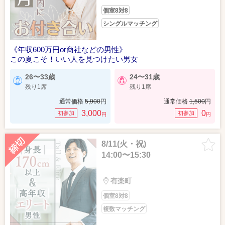
個室8対8
シングルマッチング
《年収600万円or商社などの男性》
この夏こそ！いい人を見つけたい男女
26〜33歳
24〜31歳
残り1席
残り1席
通常価格
5,900
円
通常価格
1,500
円
3,000
0
初参加
初参加
円
円
8/11(火・祝)
14:00〜15:30
有楽町
個室8対8
複数マッチング