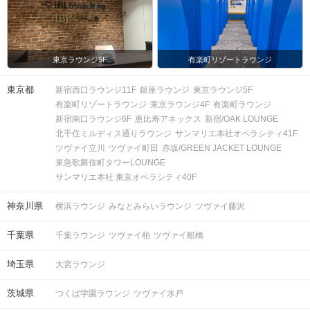
東京ラウンジ5F
有楽町リゾートラウンジ
東京都
新宿西口ラウンジ11F
銀座ラウンジ
東京ラウンジ5F
有楽町リゾートラウンジ
東京ラウンジ4F
有楽町ラウンジ
新宿南口ラウンジ6F
恵比寿アネックス
新宿/OAK LOUNGE
北千住ミルディス通りラウンジ
サンマリエ本社オペラシティ41F
ツヴァイ立川
ツヴァイ町田
赤坂/GREEN JACKET LOUNGE
東急歌舞伎町タワーLOUNGE
サンマリエ本社 東京オペラシティ40F
神奈川県
横浜ラウンジ
みなとみらいラウンジ
ツヴァイ藤沢
千葉県
千葉ラウンジ
ツヴァイ柏
ツヴァイ船橋
埼玉県
大宮ラウンジ
茨城県
つくば学園ラウンジ
ツヴァイ水戸