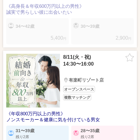
《高身長＆年収600万円以上の男性》
誠実で男らしい彼に出会いたい
34〜42歳
30〜39歳
5,400
2,900
円
円
8/11(火・祝)
14:30〜16:00
有楽町リゾート店
オープンスペース
複数マッチング
《年収800万円以上の男性》
ノンスモーカー＆健康に気を付けている男女
31〜39歳
28〜35歳
残り2席
残り2席