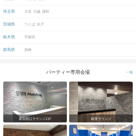
埼玉県
大宮
川越
浦和
茨城県
つくば
水戸
栃木県
宇都宮
群馬県
高崎
パーティー専用会場
一覧
新宿西口ラウンジ11F
銀座ラウンジ