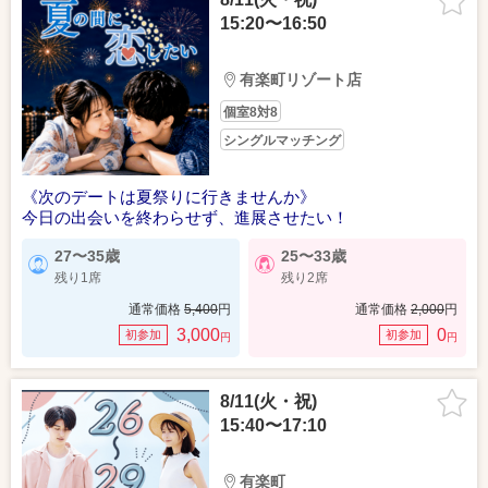
15:20〜16:50
有楽町リゾート店
個室8対8
シングルマッチング
《次のデートは夏祭りに行きませんか》
今日の出会いを終わらせず、進展させたい！
27〜35歳
25〜33歳
残り1席
残り2席
通常価格
5,400
円
通常価格
2,000
円
3,000
0
初参加
初参加
円
円
8/11(火・祝)
15:40〜17:10
有楽町