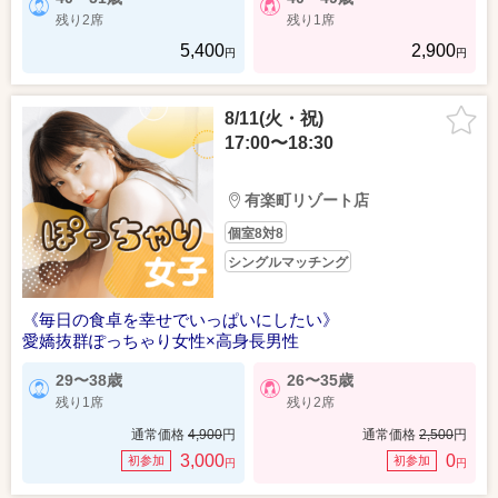
残り2席
残り1席
5,400
2,900
円
円
8/11(火・祝)
17:00〜18:30
有楽町リゾート店
個室8対8
シングルマッチング
《毎日の食卓を幸せでいっぱいにしたい》
愛嬌抜群ぽっちゃり女性×高身長男性
29〜38歳
26〜35歳
残り1席
残り2席
通常価格
4,900
円
通常価格
2,500
円
3,000
0
初参加
初参加
円
円