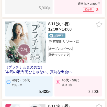
通常価格
3,500
円
5,900
円
0
初参加
円
8/11(火・祝)
12:30〜14:00
有楽町リゾート店
オープンスペース
複数マッチング
《プラチナ会員の男女》
”本気の婚活”遊びじゃない、真剣な出会い
40代・50代
40代・50代
残り2席
残り1席
5,400
3,200
円
円
8/11(火・祝)