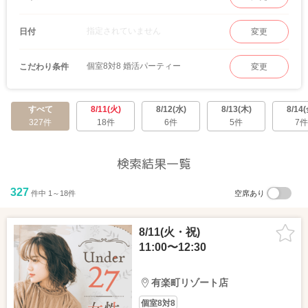
指定されていません
日付
変更
個室8対8 婚活パーティー
こだわり条件
変更
すべて
8/11(火)
8/12(水)
8/13(木)
8/14(
327件
18件
6件
5件
7件
検索結果一覧
327
件中 1～18件
空席あり
8/11(火・祝)
11:00〜12:30
有楽町リゾート店
個室8対8