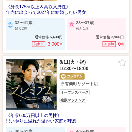
《身長175㎝以上＆高収入男性》
年内に出会って2027年に結婚したい男女
32〜41歳
28〜37歳
残り2席
残り1席
通常価格
5,400
円
通常価格
2,900
円
3,000
0
初参加
初参加
円
円
8/11(火・祝)
16:30〜18:00
有楽町リゾート店
オープンスペース
複数マッチング
《年収600万円以上の男性》
思いやりに溢れた温かい家庭が理想
40〜51歳
40〜49歳