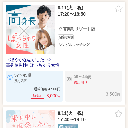
8/11(火・祝)
17:20〜18:50
有楽町リゾート店
個室8対8
シングルマッチング
《穏やかな恋がしたい》
高身長男性×ぽっちゃり女性
37〜49歳
35〜44歳
残り2席
締め切り
通常価格
4,500
円
3,500
円
3,000
初参加
円
8/11(火・祝)
17:40〜19:10