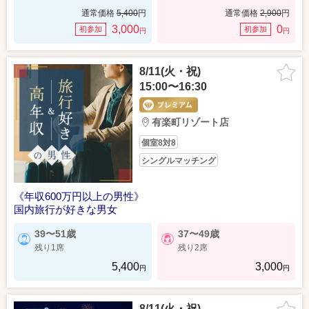
通常価格
5,400
円
通常価格
2,900
円
3,000
0
初参加
初参加
円
円
8/11(火・祝)
15:00〜16:30
有楽町リゾート店
個室8対8
シングルマッチング
《年収600万円以上の男性》
国内旅行が好きな男女
39〜51歳
37〜49歳
残り1席
残り2席
5,400
3,000
円
円
8/11(火・祝)