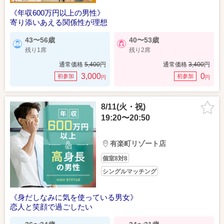
《年収600万円以上の男性》
寄り添いあえる関係性が理想
43〜56歳
40〜53歳
残り1席
残り2席
通常価格
5,400
円
通常価格
3,400
円
3,000
0
初参加
初参加
円
円
8/11(火・祝)
19:20〜20:50
有楽町リゾート店
個室8対8
シングルマッチング
《身だしなみに気を使っている男女》
恋人と笑顔で過ごしたい