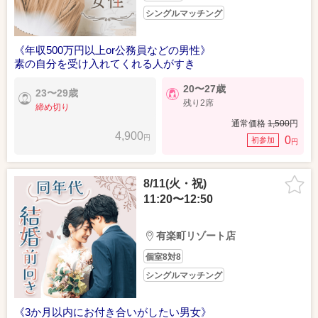
シングルマッチング
《年収500万円以上or公務員などの男性》
素の自分を受け入れてくれる人がすき
20〜27歳
23〜29歳
残り2席
締め切り
通常価格
1,500
円
4,900
円
0
初参加
円
8/11(火・祝)
11:20〜12:50
有楽町リゾート店
個室8対8
シングルマッチング
《3か月以内にお付き合いがしたい男女》