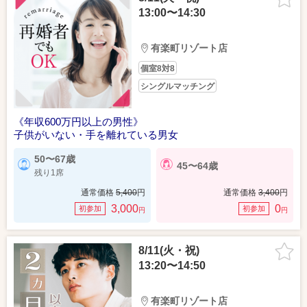
13:00〜14:30
有楽町リゾート店
個室8対8
シングルマッチング
《年収600万円以上の男性》
子供がいない・手を離れている男女
50〜67歳
45〜64歳
残り1席
通常価格
5,400
円
通常価格
3,400
円
3,000
0
初参加
初参加
円
円
8/11(火・祝)
13:20〜14:50
有楽町リゾート店