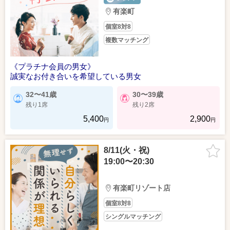
有楽町
個室8対8
複数マッチング
《プラチナ会員の男女》
誠実なお付き合いを希望している男女
32〜41歳
30〜39歳
残り1席
残り2席
5,400
2,900
円
円
8/11(火・祝)
19:00〜20:30
有楽町リゾート店
個室8対8
シングルマッチング