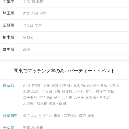
千葉県
千葉
柏
船橋
埼玉県
大宮
川越
浦和
茨城県
つくば
水戸
栃木県
宇都宮
群馬県
高崎
関東でマッチング率の高いパーティー・イベント
東京都
新宿
有楽町
銀座
東京(八重洲・丸の内)
恵比寿・赤坂
六本木
池袋
品川・五反田
上野
秋葉原
北千住
立川・吉祥寺
町田
二子玉川
渋谷
自由が丘
お台場
八王子
日本橋・八丁堀
水道橋・飯田橋
浅草・両国
神奈川県
横浜
みなとみらい
川崎・武蔵小杉
藤沢
鎌倉
千葉県
千葉
柏
船橋