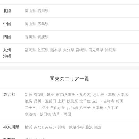
北陸
富山県
石川県
中国
岡山県
広島県
四国
香川県
愛媛県
九州
福岡県
佐賀県
熊本県
大分県
宮崎県
鹿児島県
沖縄県
沖縄
関東のエリア一覧
東京都
新宿
有楽町
銀座
東京(八重洲・丸の内)
恵比寿・赤坂
六本木
池袋
品川・五反田
上野
秋葉原
北千住
立川・吉祥寺
町田
二子玉川
渋谷
自由が丘
お台場
八王子
日本橋・八丁堀
水道橋・飯田橋
浅草・両国
神奈川県
横浜
みなとみらい
川崎・武蔵小杉
藤沢
鎌倉