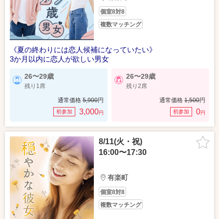
個室8対8
複数マッチング
《夏の終わりには恋人候補になっていたい》
3か月以内に恋人が欲しい男女
26〜29歳
26〜29歳
残り1席
残り2席
通常価格
5,900
円
通常価格
1,500
円
3,000
0
初参加
初参加
円
円
8/11(火・祝)
16:00〜17:30
有楽町
個室8対8
複数マッチング