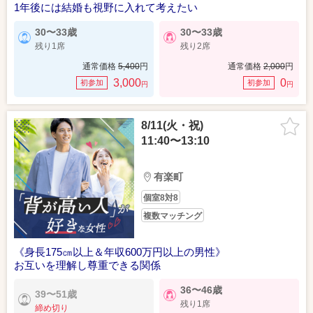
1年後には結婚も視野に入れて考えたい
30〜33歳
30〜33歳
残り1席
残り2席
通常価格
5,400
円
通常価格
2,000
円
3,000
0
初参加
初参加
円
円
8/11(火・祝)
11:40〜13:10
有楽町
個室8対8
複数マッチング
《身長175㎝以上＆年収600万円以上の男性》
お互いを理解し尊重できる関係
36〜46歳
39〜51歳
残り1席
締め切り