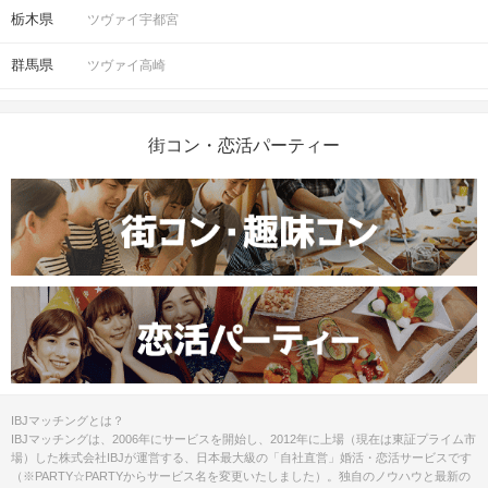
栃木県
ツヴァイ宇都宮
群馬県
ツヴァイ高崎
街コン・恋活パーティー
IBJマッチングとは？
IBJマッチングは、2006年にサービスを開始し、2012年に上場（現在は東証プライム市
場）した株式会社IBJが運営する、日本最大級の「自社直営」婚活・恋活サービスです
（※PARTY☆PARTYからサービス名を変更いたしました）。独自のノウハウと最新の