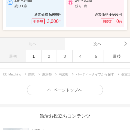
26〜34歳
24〜31歳
残り1席
残り1席
通常価格
5,900
円
通常価格
1,500
円
3,000
0
初参加
初参加
円
円
前へ
次へ
最初
1
2
3
4
5
最後
IBJ Matching
関東
東京都
有楽町
パーティータイプから探す
個室8
ページトップへ
婚活お役立ちコンテンツ