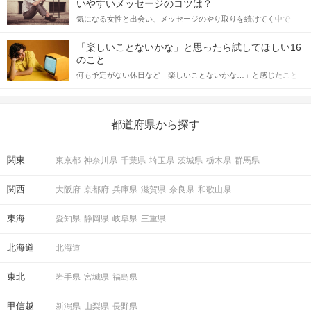
いやすいメッセージのコツは？
をしっかりと理解し、正しい行動に移せるかどうかが重要。 この
気になる女性と出会い、メッセージのやり取りを続けてく中で
記事では、女性が話しかけて欲しい時に出すサインとその心理を
「この人いいな」と感じたら、次はデートに誘いたくなるもの。
詳しく解説した後、婚活イベントで実際にサインを受け取った場
しかし、中には「どう誘ったらいいの？」とお困りの男性もいら
合にどのような行動に繋げるべきかをご紹介していきます。
「楽しいことないかな」と思ったら試してほしい16
っしゃるのではないでしょうか。 そこで今回は、男性から女性へ
のこと
送るLINEでのデートの誘い方のコツをご紹介します。例文も混じ
何も予定がない休日など「楽しいことないかな…」と感じたこと
えながら解説するので、ぜひ参考にしてください。
がある人もいるのでは？ 日常が退屈に感じるなら、いますぐ楽し
いことを始めましょう！ いますぐ楽しい気分になれる対処法か
ら、恋愛・自分磨き・趣味などジャンル別の楽しいことまで、16
の楽しいことアイデアを集めました♪ いままさに楽しいことを探し
都道府県から探す
ている方は必見です。
関東
東京都
神奈川県
千葉県
埼玉県
茨城県
栃木県
群馬県
関西
大阪府
京都府
兵庫県
滋賀県
奈良県
和歌山県
東海
愛知県
静岡県
岐阜県
三重県
北海道
北海道
東北
岩手県
宮城県
福島県
甲信越
新潟県
山梨県
長野県