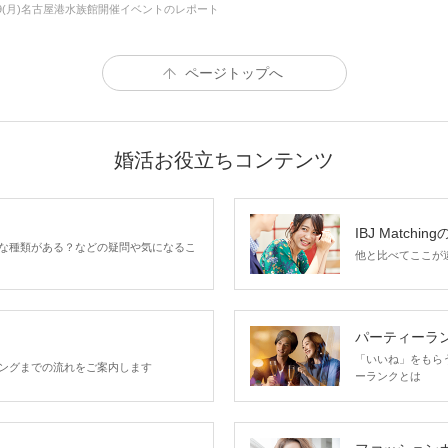
04/29(月)名古屋港水族館開催イベントのレポート
最大20名程度
今だけ！季節限定企画
ページトップへ
36〜45歳
容姿 身だしなみに気
男性
性格 気遣いと優しさ
る
婚活お役立ちコンテンツ
価値観 楽しく出会いた
7,
IBJ Matchin
な種類がある？などの疑問や気になるこ
他と比べてここが違う
36〜45歳
価値観 楽しく出会いた
女性
3,
パーティーラ
「いいね」をもらうほ
ングまでの流れをご案内します
ーランクとは
細