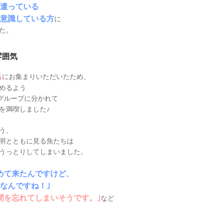
遣っている
意識している方
に
た。
雰囲気
名
にお集まりいただいたため、
めるよう
3グループに分かれて
を満喫しました♪
う、
明とともに見る魚たちは
うっとりしてしまいました。
めて来たんですけど、
なんですね！｣
間を忘れてしまいそうです。｣
など