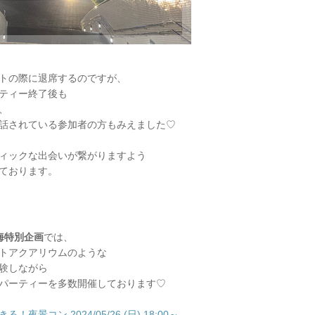
トの際に退席するのですが、
ティー終了後も
、
話されている参加者の方もみえました♡
ィックな出会いが繋がりますよう
ております。
東海特別企画
では、
トアクアリウムのような
験しながら
パーティーを多数開催しております♡
夜景コン 2024/05/26 (日) 18:00～