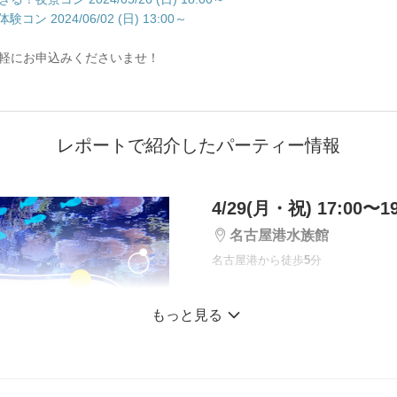
ン 2024/06/02 (日) 13:00～
軽にお申込みくださいませ！
レポートで紹介したパーティー情報
4/29(月・祝) 17:00〜19
名古屋港水族館
名古屋港から徒歩
5
分
GW限定【既に20名
もっと見る
定♡】
魅力的な男性とナイ
ウムコン