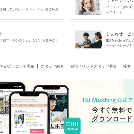
ファッション
＼GW限定！ロマンティックな出会い／
パーティー参加前
使用しているパーティーツールをご紹介
ナイトアクアリウム
のポイント
in名古屋港水族館
ト
しあわせエピ
何組マッチングしたかなど、写真を交え
IBJ Matchi
告やメッセージを
＼素敵な人に出会いた！／
身だしなみに気を遣っている
気遣いと優しさを意識している男性限定
催支援・コラボ実績
スタッフ紹介
婚活イベントスタッフ募集
接客