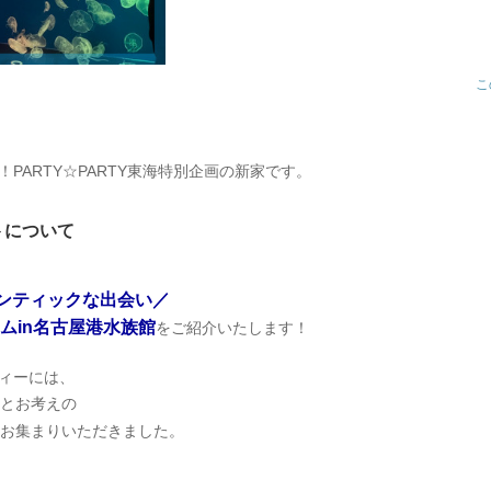
こ
PARTY☆PARTY東海特別企画の新家です。
トについて
ンティックな出会い／
ム
in
名古屋港水族館
をご紹介いたします！
ィーには、
とお考えの
お集まりいただきました。