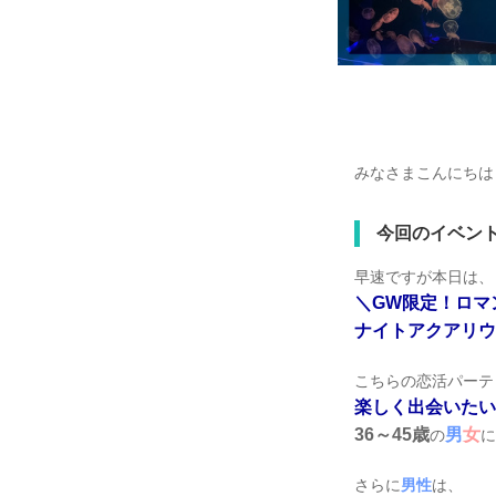
みなさまこんにちは！
今回のイベン
早速ですが本日は、
＼
GW
限定！ロマ
ナイトアクアリウ
こちらの恋活パーテ
楽しく出会いたい
36～45歳
男
女
の
に
さらに
男性
は、