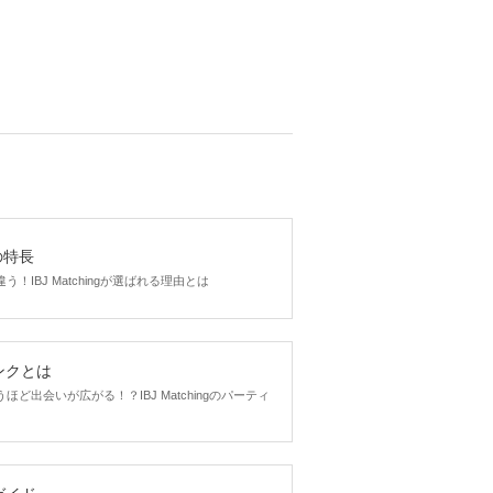
を遣っている
を意識してい
い
800
円(税込み)
gの特長
！IBJ Matchingが選ばれる理由とは
い
500
円(税込み)
ンクとは
ど出会いが広がる！？IBJ Matchingのパーティ