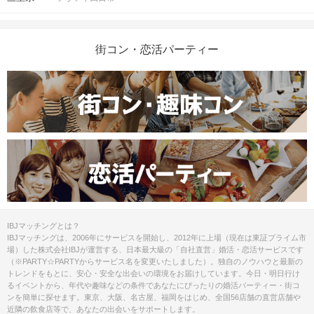
飲食の提供はございません。各自ご用
お食事
飲み物
意ください。
街コン・恋活パーティー
清潔感のある服装でお越しください。
服装
※各種キャンペーン・クーポンは適用
外です、ご了承下さい。
※ご参加の皆さまに気持ちよく参加し
ていただくためにも、
お客様やスタッフに対し利用規約に
注意事項
反する行為があった場合は
今後IBJサービスの利用をご遠慮いた
だくことがございますので、
IBJマッチングとは？
ご理解とご協力をお願いいたしま
IBJマッチングは、2006年にサービスを開始し、2012年に上場（現在は東証プライム市
す。
場）した株式会社IBJが運営する、日本最大級の「自社直営」婚活・恋活サービスです
（※PARTY☆PARTYからサービス名を変更いたしました）。独自のノウハウと最新の
トレンドをもとに、安心・安全な出会いの環境をお届けしています。今日・明日行け
ご予約手続き完了後、お客様都合によ
るイベントから、年代や趣味などの条件であなたにぴったりの婚活パーティー・街コ
キャンセル
ンを簡単に探せます。東京、大阪、名古屋、福岡をはじめ、全国56店舗の直営店舗や
りキャンセルされた場合、参加費と同
について
近隣の飲食店等で、あなたの出会いをサポートします。
額のキャンセル料が発生します。