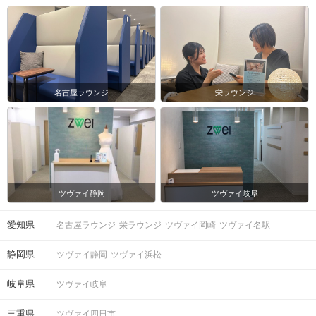
マップ・アクセス案内を見る
名古屋ラウンジ
栄ラウンジ
注意事項
15分前より受付開始。2時間程度を予
時間
定しております。
最大12～16名程度で進行予定。（最少
ツヴァイ静岡
ツヴァイ岐阜
開催人数：3対3）
※募集締め切り以降のキャンセルによ
人数
愛知県
っては
名古屋ラウンジ
栄ラウンジ
ツヴァイ岡崎
ツヴァイ名駅
男女差が変動する場合がございます。
静岡県
ツヴァイ静岡
ツヴァイ浜松
スマートフォン・顔写真付きの身分証
岐阜県
ツヴァイ岐阜
（運転免許証、マイナンバーカード、
持ち物
パスポートなど）
三重県
ツヴァイ四日市