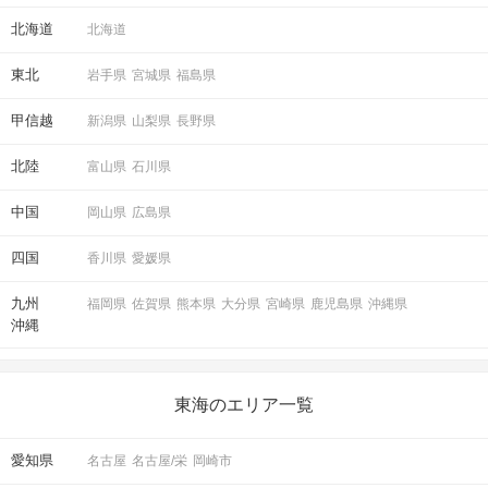
また、
原則30分以上の遅れてのご参加はお断りしております。
北海道
公共交通機関の延着時や道に迷われた場合も同様ですので、
北海道
お時間に余裕を持ってお越しください。
東北
岩手県
宮城県
福島県
STEP2
パーティー説明
甲信越
新潟県
山梨県
長野県
受付がお済になりましたら指定された席へご案内いたします。
↓
北陸
富山県
石川県
その後まずは店舗スタッフにてハリネズミふれあいに関する
注意事項を申し上げます。
中国
岡山県
広島県
↓
その後スタッフにてパーティーの流れをご説明します。
四国
香川県
愛媛県
九州
福岡県
佐賀県
熊本県
大分県
宮崎県
鹿児島県
沖縄県
STEP3
現地にてふれあい体験開始♡
沖縄
●2対2の席で各自着席♡ふれあいタイム一回目
※人数によってはペアになります※最初は男性が移動※
●連絡先交換自由
東海のエリア一覧
●2回目ふれあいタイム※女性が移動※
時間いっぱいまでにふれあいを楽しもう！
愛知県
名古屋
名古屋/栄
岡崎市