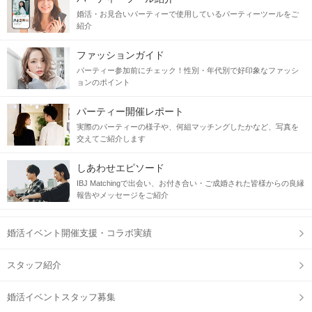
婚活・お見合いパーティーで使用しているパーティーツールをご
紹介
ファッションガイド
パーティー参加前にチェック！性別・年代別で好印象なファッシ
ョンのポイント
パーティー開催レポート
実際のパーティーの様子や、何組マッチングしたかなど、写真を
交えてご紹介します
しあわせエピソード
ハリネズミを愛でながら恋活も♡
IBJ Matchingで出会い、お付き合い・ご成婚された皆様からの良縁
スタッフが進行するので安心して出会える
報告やメッセージをご紹介
連絡先交換はいつでもご自由にどうぞ！
婚活イベント開催支援・コラボ実績
スタッフ紹介
婚活イベントスタッフ募集