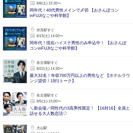
8/8(土) 15:30〜
同年代！40代男性メインで〆切 【おさんぽコン
inFUJIなごや科学館】
伏見駅すぐ
8/15(土) 14:00〜
同年代！現在ハイステ男性のみ申込中！ 【おさんぽ
コンinFUJIなごや科学館】
名古屋駅すぐ
8/22(土) 14:30〜
最大32名！年収700万円以上の男性など 【ホテルラウ
ンジ貸切！1対1トーク】
名古屋駅すぐ
9/5(土) 15:00〜
＼新会場／同性代の3高男性限定！ 【16対16】全員と
話せる大人数恋活♡
犬山駅