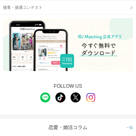
接客・接遇コンテスト
「初対面の方と会話をするのはニガテ」
という方も、自然と話がしやすい！
いやしの空間で素敵な時間を過ごしませんか？
当日の流れ
【体験を通して出会うPARTYの魅力♪】
✓
同じ趣味の方と出会いやすい♡
✓グループによる体験によって男女関係なく仲良くなれる
✓初参加の方も多いので、新しい体験に興味がある方も参加しや
すい
FOLLOW US
恋愛・婚活コラム
一覧