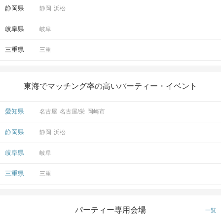
STEP4
パーティー終了
静岡県
静岡
浜松
パーティー終了後は
岐阜県
岐阜
連絡先交換したお相手とお誘いあわせの上、
お茶やお食事に行かれてみてはいかがですか♡
三重県
三重
＜Q&A＞
・当日は体験料＋（ハリネズミのおやつ付き）（2000円）
東海でマッチング率の高いパーティー・イベント
現地で別途お支払いいただきます※現金のみ※
・ふれあいに関しては現地スタッフの指示に従ってください。
・人数によってはグループチェンジしない場合がございます。
愛知県
名古屋
名古屋/栄
岡崎市
※万が一動物に噛まれたり引っかかれた場合は、
ご自身ですぐに専門医へのご相談をお願い致します。
静岡県
静岡
浜松
岐阜県
岐阜
アクセス
三重県
三重
HARRY WOOD ハリネズミカフェ
7
栄から徒歩
分
〒460-0008
パーティー専用会場
一覧
愛知県名古屋市中区栄３丁目１３−１
開催場所
南呉服町ビル3F