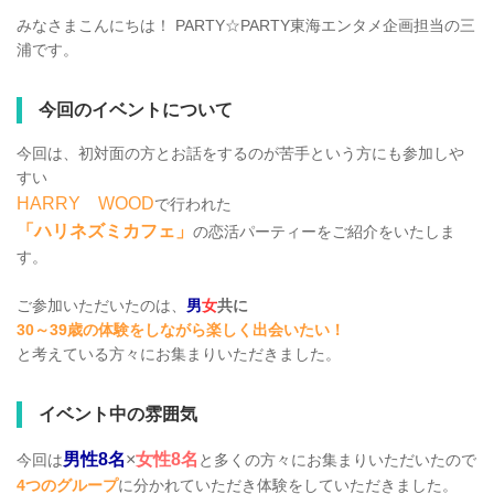
みなさまこんにちは！ PARTY☆PARTY東海エンタメ企画担当の三
浦です。
今回のイベントについて
今回は、初対面の方とお話をするのが苦手という方にも参加しや
すい
HARRY WOOD
で行われた
「ハリネズミカフェ」
の恋活パーティーをご紹介をいたしま
す。
ご参加いただいたのは、
男
女
共に
30～39歳の体験をしながら楽しく出会いたい！
と考えている方々にお集まりいただきました。
イベント中の雰囲気
男性8名
×
女性8名
今回は
と多くの方々にお集まりいただいたので
4つのグループ
に分かれていただき体験をしていただきました。