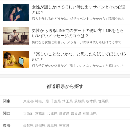
女性が話しかけてほしい時に出すサインとその心理
とは？
イベントの流れ
恋人を作れるかどうかは、婚活イベントにかかわらず職場や飲み
会の場で女性が話しかけて欲しい時に出すサインに、早く気づい
てアプローチできるかにも左右されます。 これから恋人作りを本
男性から送るLINEでのデートの誘い方！OKをもら
STEP1
受付開始
格的に始めようとしている方は、女性が異性を求めて出すサイン
いやすいメッセージのコツは？
をしっかりと理解し、正しい行動に移せるかどうかが重要。 この
気になる女性と出会い、メッセージのやり取りを続けてく中で
【集合場所】
記事では、女性が話しかけて欲しい時に出すサインとその心理を
「この人いいな」と感じたら、次はデートに誘いたくなるもの。
詳しく解説した後、婚活イベントで実際にサインを受け取った場
愛知県名古屋市中区栄３丁目１３−１南呉服町ビル
しかし、中には「どう誘ったらいいの？」とお困りの男性もいら
合にどのような行動に繋げるべきかをご紹介していきます。
「楽しいことないかな」と思ったら試してほしい16
3F
っしゃるのではないでしょうか。 そこで今回は、男性から女性へ
のこと
送るLINEでのデートの誘い方のコツをご紹介します。例文も混じ
【HARRY WOOD 店舗入口】
何も予定がない休日など「楽しいことないかな…」と感じたこと
えながら解説するので、ぜひ参考にしてください。
がある人もいるのでは？ 日常が退屈に感じるなら、いますぐ楽し
QRコードにて受付をおこないます。
いことを始めましょう！ いますぐ楽しい気分になれる対処法か
ら、恋愛・自分磨き・趣味などジャンル別の楽しいことまで、16
①公式アプリのダウンロード
の楽しいことアイデアを集めました♪ いままさに楽しいことを探し
都道府県から探す
ている方は必見です。
②本人確認書類の事前アップロード
に、ご協力をお願いいたします。
関東
※上記①②が完了していない場合、
東京都
神奈川県
千葉県
埼玉県
茨城県
栃木県
群馬県
ご参加いただくことができません。
関西
大阪府
京都府
兵庫県
滋賀県
奈良県
和歌山県
開始時刻に遅れてご到着される場合は、事前に公式LINEより
ご一報ください。
東海
愛知県
静岡県
岐阜県
三重県
お電話での問い合わせ窓口はございません。