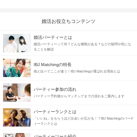
婚活お役立ちコンテンツ
婚活パーティーとは
1
2
3
4
5
婚活パーティーって何？どんな種類がある？などの疑問や気にな
癒し×恋活空間 ～ハリネズミカフェ～
ることを解説
初参加の方も安心して参加できる♡
IBJ Matchingの特長
最大12名程度
みんなで盛り上がる♪
他と比べてここが違う！IBJ Matchingが選ばれる理由とは
企画詳細
パーティー参加の流れ
パーティー予約後からマッチングまでの流れをご案内します
パーティーランクとは
「いいね」をもらうほど出会いが広がる！？IBJ Matchingのパーテ
おやつをあげたり・抱っこしたり
ィーランクとは
90分間もふれあい体験ができる♪
パーティーツール紹介