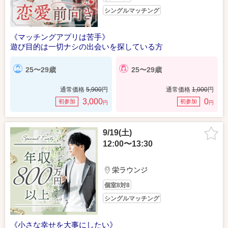
シングルマッチング
《マッチングアプリは苦手》
遊び目的は一切ナシの出会いを探している方
25〜29歳
25〜29歳
通常価格
5,900
円
通常価格
1,000
円
3,000
0
初参加
初参加
円
円
9/19(土)
12:00〜13:30
栄ラウンジ
個室8対8
シングルマッチング
《小さな幸せを大事にしたい》