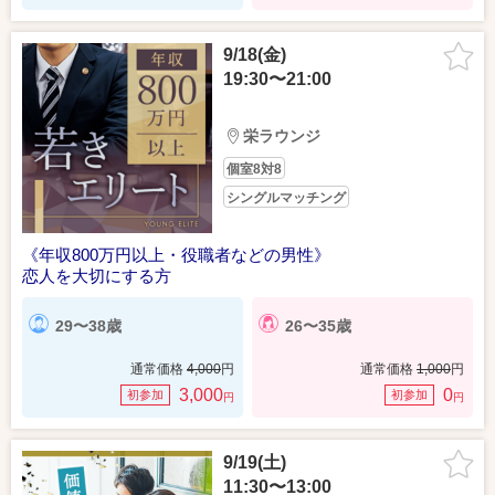
9/18(金)
19:30〜21:00
栄ラウンジ
個室8対8
シングルマッチング
《年収800万円以上・役職者などの男性》
恋人を大切にする方
29〜38歳
26〜35歳
通常価格
4,000
円
通常価格
1,000
円
3,000
0
初参加
初参加
円
円
9/19(土)
11:30〜13:00