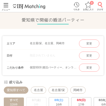
0
りれき
お気に入り
さがす
メニュー
愛知県で開催の婚活パーティー
名古屋/栄、名古屋、岡崎市
エリア
変更
指定されていません
日付
変更
個室8対8 婚活パーティー、オンラインマッチング
こだわり条件
変更
絞り込み
愛知県すべて
名古屋
名古屋/栄
岡崎市
すべて
8/7(金)
8/8(土)
8/9(日)
8/10(
328件
0件
16件
17件
6件