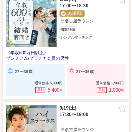
17:00〜18:30
名古屋ラウンジ
個室8対8
シングルマッチング
《年収600万円以上》
プレミアム/プラチナ会員の男性
27〜36歳
27〜36歳
通常価格
5,900
円
通常価格
1,500
円
5,400
1,000
早割
早割
円
円
9/19(土)
17:30〜19:00
名古屋ラウンジ