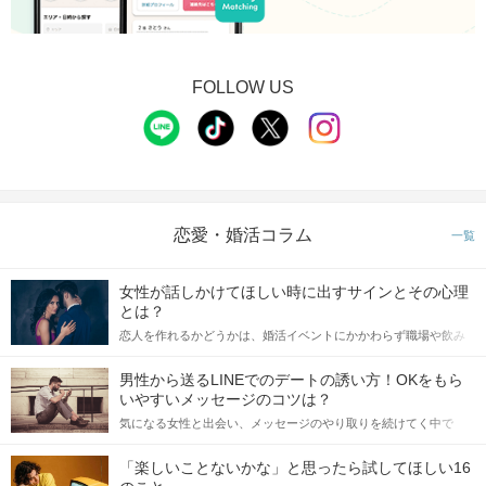
FOLLOW US
恋愛・婚活コラム
一覧
女性が話しかけてほしい時に出すサインとその心理
とは？
恋人を作れるかどうかは、婚活イベントにかかわらず職場や飲み
会の場で女性が話しかけて欲しい時に出すサインに、早く気づい
てアプローチできるかにも左右されます。 これから恋人作りを本
男性から送るLINEでのデートの誘い方！OKをもら
格的に始めようとしている方は、女性が異性を求めて出すサイン
いやすいメッセージのコツは？
をしっかりと理解し、正しい行動に移せるかどうかが重要。 この
気になる女性と出会い、メッセージのやり取りを続けてく中で
記事では、女性が話しかけて欲しい時に出すサインとその心理を
「この人いいな」と感じたら、次はデートに誘いたくなるもの。
詳しく解説した後、婚活イベントで実際にサインを受け取った場
しかし、中には「どう誘ったらいいの？」とお困りの男性もいら
合にどのような行動に繋げるべきかをご紹介していきます。
「楽しいことないかな」と思ったら試してほしい16
っしゃるのではないでしょうか。 そこで今回は、男性から女性へ