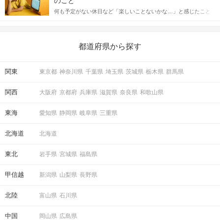
のこと
送るLINEでのデートの誘い方のコツをご紹介します。例文も混じ
何も予定がない休日など「楽しいことないかな…」と感じたこと
えながら解説するので、ぜひ参考にしてください。
がある人もいるのでは？ 日常が退屈に感じるなら、いますぐ楽し
いことを始めましょう！ いますぐ楽しい気分になれる対処法か
ら、恋愛・自分磨き・趣味などジャンル別の楽しいことまで、16
の楽しいことアイデアを集めました♪ いままさに楽しいことを探し
都道府県から探す
ている方は必見です。
関東
東京都
神奈川県
千葉県
埼玉県
茨城県
栃木県
群馬県
関西
大阪府
京都府
兵庫県
滋賀県
奈良県
和歌山県
東海
愛知県
静岡県
岐阜県
三重県
北海道
北海道
東北
岩手県
宮城県
福島県
甲信越
新潟県
山梨県
長野県
北陸
富山県
石川県
中国
岡山県
広島県