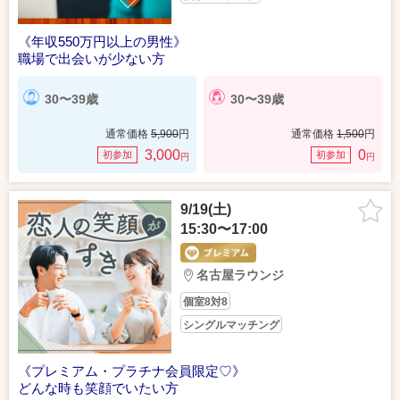
《年収550万円以上の男性》
職場で出会いが少ない方
30〜39歳
30〜39歳
通常価格
5,900
円
通常価格
1,500
円
3,000
0
初参加
初参加
円
円
9/19(土)
15:30〜17:00
名古屋ラウンジ
個室8対8
シングルマッチング
《プレミアム・プラチナ会員限定♡》
どんな時も笑顔でいたい方