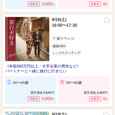
3,000
0
初参加
初参加
円
円
9/19(土)
16:00〜17:30
栄ラウンジ
個室8対8
シングルマッチング
《年収600万円以上・大手企業の男性など》
パートナーと一緒に旅行に行きたい
50〜65歳
50〜65歳
通常価格
5,500
円
通常価格
2,400
円
3,000
0
初参加
初参加
円
円
9/19(土)