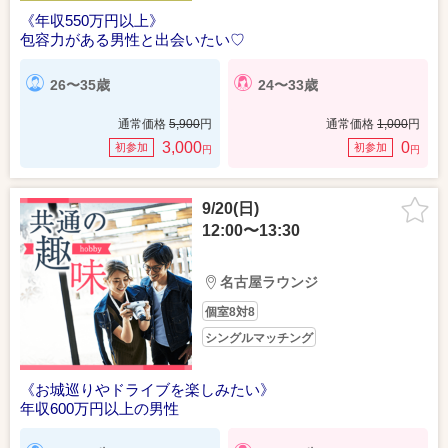
《年収550万円以上》
包容力がある男性と出会いたい♡
26〜35歳
24〜33歳
通常価格
5,900
円
通常価格
1,000
円
3,000
0
初参加
初参加
円
円
9/20(日)
12:00〜13:30
名古屋ラウンジ
個室8対8
シングルマッチング
《お城巡りやドライブを楽しみたい》
年収600万円以上の男性