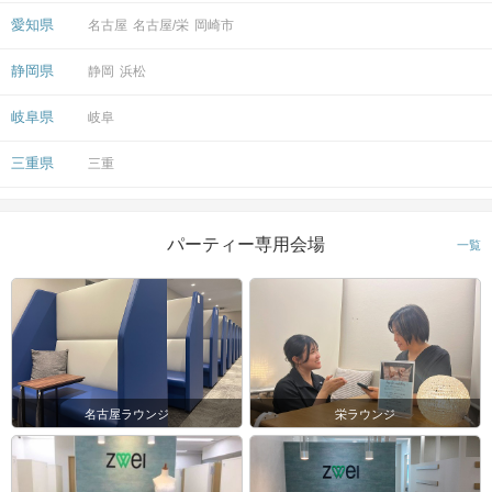
愛知県
名古屋
名古屋/栄
岡崎市
静岡県
静岡
浜松
岐阜県
岐阜
三重県
三重
パーティー専用会場
一覧
名古屋ラウンジ
栄ラウンジ