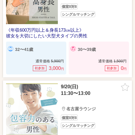
個室8対8
シングルマッチング
《年収600万円以上＆身長173㎝以上》
彼女を大切にしたい大型犬タイプの男性
32〜41歳
30〜39歳
通常価格
5,900
円
通常価格
1,500
円
3,000
0
初参加
初参加
円
円
9/20(日)
11:30〜13:00
名古屋ラウンジ
個室8対8
シングルマッチング