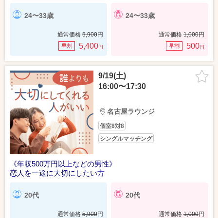
24〜33歳
24〜33歳
通常価格
5,900
円
通常価格
1,000
円
5,400
500
早割
早割
円
円
9/19(土)
16:00〜17:30
名古屋ラウンジ
個室8対8
シングルマッチング
《年収500万円以上などの男性》
恋人を一途に大切にしたい方
20代
20代
通常価格
5,900
円
通常価格
1,000
円