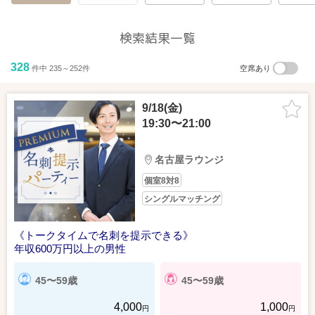
検索結果一覧
328
件中 235～252件
空席あり
9/18(金)
19:30〜21:00
名古屋ラウンジ
個室8対8
シングルマッチング
《トークタイムで名刺を提示できる》
年収600万円以上の男性
45〜59歳
45〜59歳
4,000
1,000
円
円