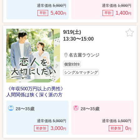
通常価格
5,900
円
通常価格
1,900
円
5,400
1,400
早割
早割
円
円
9/19(土)
13:30〜15:00
名古屋ラウンジ
個室8対8
シングルマッチング
《年収500万円以上の男性》
人間関係は狭く深く派の方
28〜35歳
28〜35歳
通常価格
5,900
円
通常価格
1,500
円
3,000
0
初参加
初参加
円
円