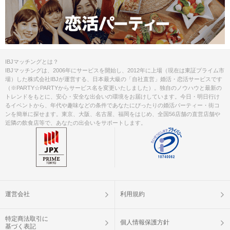
IBJマッチングとは？
IBJマッチングは、2006年にサービスを開始し、2012年に上場（現在は東証プライム市
場）した株式会社IBJが運営する、日本最大級の「自社直営」婚活・恋活サービスです
（※PARTY☆PARTYからサービス名を変更いたしました）。独自のノウハウと最新の
トレンドをもとに、安心・安全な出会いの環境をお届けしています。今日・明日行け
るイベントから、年代や趣味などの条件であなたにぴったりの婚活パーティー・街コ
ンを簡単に探せます。東京、大阪、名古屋、福岡をはじめ、全国56店舗の直営店舗や
近隣の飲食店等で、あなたの出会いをサポートします。
運営会社
利用規約
特定商法取引に
個人情報保護方針
基づく表記