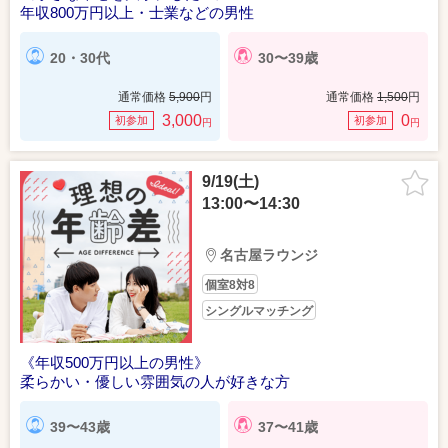
年収800万円以上・士業などの男性
20・30代
30〜39歳
通常価格
5,900
円
通常価格
1,500
円
3,000
0
初参加
初参加
円
円
9/19(土)
13:00〜14:30
名古屋ラウンジ
個室8対8
シングルマッチング
《年収500万円以上の男性》
柔らかい・優しい雰囲気の人が好きな方
39〜43歳
37〜41歳