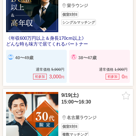
栄ラウンジ
個室8対8
シングルマッチング
《年収600万円以上＆身長170cm以上》
どんな時も味方で居てくれるパートナー
40〜49歳
38〜47歳
通常価格
5,900
円
通常価格
1,900
円
3,000
0
初参加
初参加
円
円
9/19(土)
15:00〜16:30
名古屋ラウンジ
個室8対8
複数マッチング