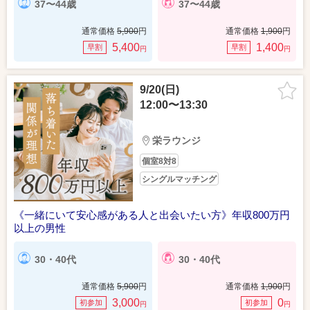
37〜44歳
37〜44歳
通常価格
5,900
円
通常価格
1,900
円
5,400
1,400
早割
早割
円
円
9/20(日)
12:00〜13:30
栄ラウンジ
個室8対8
シングルマッチング
《一緒にいて安心感がある人と出会いたい方》年収800万円
以上の男性
30・40代
30・40代
通常価格
5,900
円
通常価格
1,900
円
3,000
0
初参加
初参加
円
円