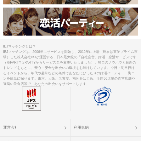
IBJマッチングとは？
IBJマッチングは、2006年にサービスを開始し、2012年に上場（現在は東証プライム市
場）した株式会社IBJが運営する、日本最大級の「自社直営」婚活・恋活サービスです
（※PARTY☆PARTYからサービス名を変更いたしました）。独自のノウハウと最新の
トレンドをもとに、安心・安全な出会いの環境をお届けしています。今日・明日行け
るイベントから、年代や趣味などの条件であなたにぴったりの婚活パーティー・街コ
ンを簡単に探せます。東京、大阪、名古屋、福岡をはじめ、全国56店舗の直営店舗や
近隣の飲食店等で、あなたの出会いをサポートします。
運営会社
利用規約