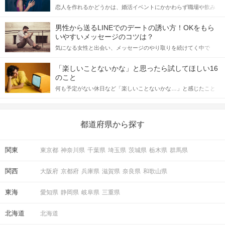
恋人を作れるかどうかは、婚活イベントにかかわらず職場や飲み
会の場で女性が話しかけて欲しい時に出すサインに、早く気づい
てアプローチできるかにも左右されます。 これから恋人作りを本
男性から送るLINEでのデートの誘い方！OKをもら
格的に始めようとしている方は、女性が異性を求めて出すサイン
いやすいメッセージのコツは？
をしっかりと理解し、正しい行動に移せるかどうかが重要。 この
気になる女性と出会い、メッセージのやり取りを続けてく中で
記事では、女性が話しかけて欲しい時に出すサインとその心理を
「この人いいな」と感じたら、次はデートに誘いたくなるもの。
詳しく解説した後、婚活イベントで実際にサインを受け取った場
しかし、中には「どう誘ったらいいの？」とお困りの男性もいら
合にどのような行動に繋げるべきかをご紹介していきます。
「楽しいことないかな」と思ったら試してほしい16
っしゃるのではないでしょうか。 そこで今回は、男性から女性へ
のこと
送るLINEでのデートの誘い方のコツをご紹介します。例文も混じ
何も予定がない休日など「楽しいことないかな…」と感じたこと
えながら解説するので、ぜひ参考にしてください。
がある人もいるのでは？ 日常が退屈に感じるなら、いますぐ楽し
いことを始めましょう！ いますぐ楽しい気分になれる対処法か
ら、恋愛・自分磨き・趣味などジャンル別の楽しいことまで、16
の楽しいことアイデアを集めました♪ いままさに楽しいことを探し
都道府県から探す
ている方は必見です。
関東
東京都
神奈川県
千葉県
埼玉県
茨城県
栃木県
群馬県
関西
大阪府
京都府
兵庫県
滋賀県
奈良県
和歌山県
東海
愛知県
静岡県
岐阜県
三重県
北海道
北海道