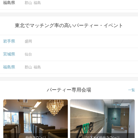
福島県
郡山
福島
東北でマッチング率の高いパーティー・イベント
岩手県
盛岡
宮城県
仙台
福島県
郡山
福島
パーティー専用会場
一覧
仙台ラウンジ
ツヴァイ仙台ラウンジ