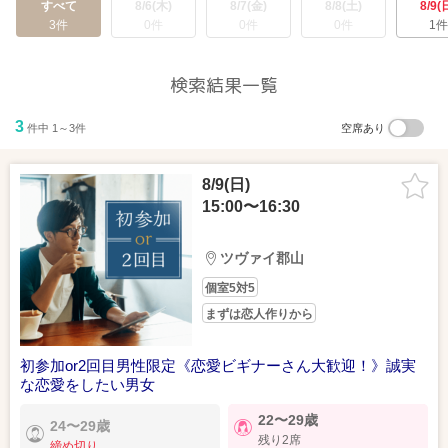
すべて
8/6(木)
8/7(金)
8/8(土)
8/9(
3件
0件
0件
0件
1件
検索結果一覧
3
件中 1～3件
空席あり
8/9(日)
15:00〜16:30
ツヴァイ郡山
個室5対5
まずは恋人作りから
初参加or2回目男性限定《恋愛ビギナーさん大歓迎！》誠実
な恋愛をしたい男女
22〜29歳
24〜29歳
残り2席
締め切り