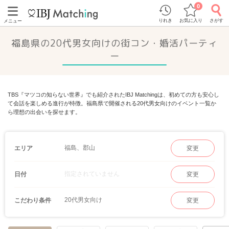
0
りれき
お気に入り
さがす
メニュー
福島県の20代男女向けの街コン・婚活パーティ
ー
TBS『マツコの知らない世界』でも紹介されたIBJ Matchingは、初めての方も安心し
て会話を楽しめる進行が特徴。福島県で開催される20代男女向けのイベント一覧か
ら理想の出会いを探せます。
福島、郡山
エリア
変更
指定されていません
日付
変更
20代男女向け
こだわり条件
変更