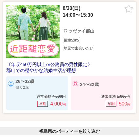
8/30(日)
14:00〜15:30
ツヴァイ郡山
個室5対5
地元で出会いたい
《年収450万円以上or公務員の男性限定》
郡山での穏やかな結婚生活が理想
26〜32歳
24〜32歳
残り2席
通常価格
4,500
円
通常価格
1,000
円
4,000
500
早割
早割
円
円
福島県のパーティーを絞り込む