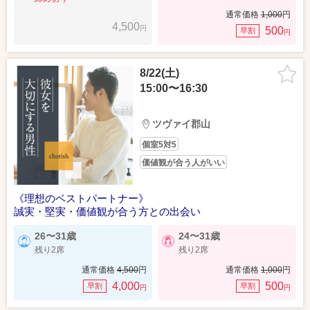
通常価格
1,000
円
4,500
円
500
早割
円
8/22(土)
15:00〜16:30
ツヴァイ郡山
個室5対5
価値観が合う人がいい
《理想のベストパートナー》
誠実・堅実・価値観が合う方との出会い
26〜31歳
24〜31歳
残り2席
残り2席
通常価格
4,500
円
通常価格
1,000
円
4,000
500
早割
早割
円
円