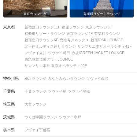
東京ラウンジ5F
有楽町リゾートラウンジ
東京都
新宿西口ラウンジ11F
銀座ラウンジ
東京ラウンジ5F
有楽町リゾートラウンジ
東京ラウンジ4F
有楽町ラウンジ
新宿南口ラウンジ6F
恵比寿アネックス
新宿/OAK LOUNGE
北千住ミルディス通りラウンジ
サンマリエ本社オペラシティ41F
ツヴァイ立川
ツヴァイ町田
赤坂/GREEN JACKET LOUNGE
東急歌舞伎町タワーLOUNGE
サンマリエ本社 東京オペラシティ40F
神奈川県
横浜ラウンジ
みなとみらいラウンジ
ツヴァイ藤沢
千葉県
千葉ラウンジ
ツヴァイ柏
ツヴァイ船橋
埼玉県
大宮ラウンジ
横断歩道を渡ると、1階に
三菱UFJ銀行
がある 井門三宮ビルがありま
す。 エレベーターで9階に上がってください。
茨城県
つくば学園ラウンジ
ツヴァイ水戸
阪神三ノ宮駅からのアクセス
栃木県
ツヴァイ宇都宮