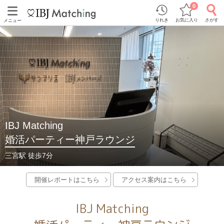
0
りれき
お気に入り
さがす
メニュー
IBJ Matching
婚活パーティー神戸ラウンジ
三宮駅 徒歩7分
開催レポートはこちら
アクセス案内はこちら
IBJ Matching