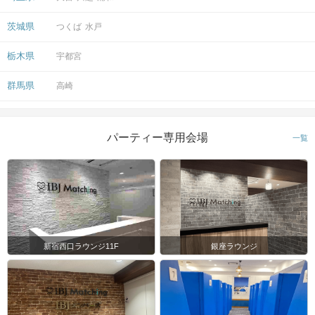
神戸国際会館
の看板の下を通って右に曲がります。
茨城県
つくば
水戸
栃木県
宇都宮
群馬県
高崎
パーティー専用会場
一覧
新宿西口ラウンジ11F
銀座ラウンジ
目の前の階段を上がってください。