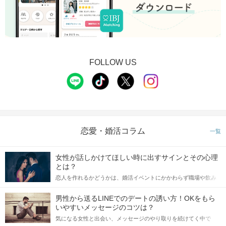
FOLLOW US
santica 神戸交通センタービル
の階段を下りて左に曲がります。
恋愛・婚活コラム
一覧
女性が話しかけてほしい時に出すサインとその心理
とは？
恋人を作れるかどうかは、婚活イベントにかかわらず職場や飲み
会の場で女性が話しかけて欲しい時に出すサインに、早く気づい
てアプローチできるかにも左右されます。 これから恋人作りを本
男性から送るLINEでのデートの誘い方！OKをもら
格的に始めようとしている方は、女性が異性を求めて出すサイン
いやすいメッセージのコツは？
をしっかりと理解し、正しい行動に移せるかどうかが重要。 この
気になる女性と出会い、メッセージのやり取りを続けてく中で
記事では、女性が話しかけて欲しい時に出すサインとその心理を