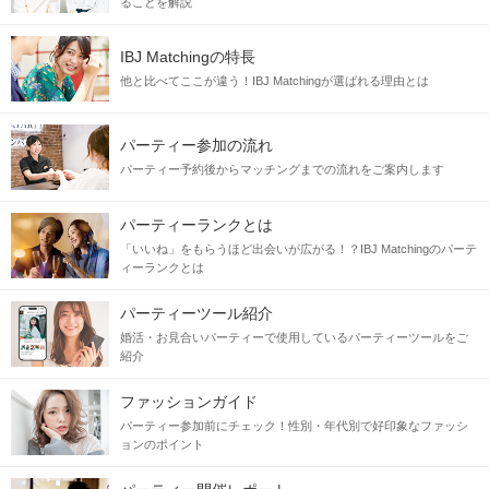
ることを解説
JR三ノ宮駅西口から、santicaを通り国際会館を抜けて地上出て
横断歩道を渡った先、1階に「三菱東京UFJ銀行」が入った「井門三宮
IBJ Matchingの特長
ビル」の9階が会場です。
他と比べてここが違う！IBJ Matchingが選ばれる理由とは
JR三ノ宮駅からのアクセス
パーティー参加の流れ
パーティー予約後からマッチングまでの流れをご案内します
阪神三ノ宮駅からのアクセス
パーティーランクとは
「いいね」をもらうほど出会いが広がる！？IBJ Matchingのパーテ
ィーランクとは
アクセスルート
パーティーツール紹介
JR三ノ宮駅からのアクセス
婚活・お見合いパーティーで使用しているパーティーツールをご
紹介
ファッションガイド
パーティー参加前にチェック！性別・年代別で好印象なファッシ
ョンのポイント