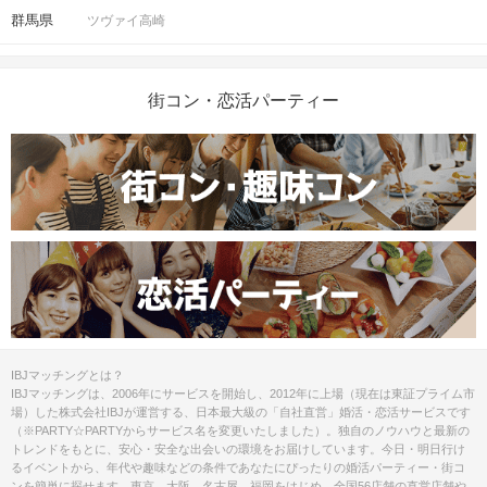
群馬県
ツヴァイ高崎
街コン・恋活パーティー
IBJマッチングとは？
IBJマッチングは、2006年にサービスを開始し、2012年に上場（現在は東証プライム市
阪神三宮駅
西口
から
さんちか
へ出ます。地下鉄海岸線方向へ進んでくだ
場）した株式会社IBJが運営する、日本最大級の「自社直営」婚活・恋活サービスです
さい。
（※PARTY☆PARTYからサービス名を変更いたしました）。独自のノウハウと最新の
トレンドをもとに、安心・安全な出会いの環境をお届けしています。今日・明日行け
るイベントから、年代や趣味などの条件であなたにぴったりの婚活パーティー・街コ
ンを簡単に探せます。東京、大阪、名古屋、福岡をはじめ、全国56店舗の直営店舗や