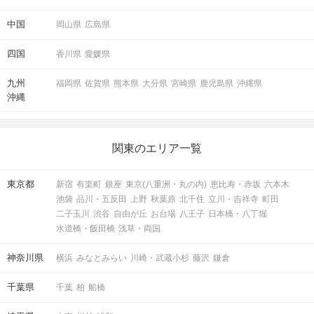
中国
岡山県
広島県
四国
香川県
愛媛県
階段を下りたら右に曲がります。
九州
福岡県
佐賀県
熊本県
大分県
宮崎県
鹿児島県
沖縄県
沖縄
関東のエリア一覧
東京都
新宿
有楽町
銀座
東京(八重洲・丸の内)
恵比寿・赤坂
六本木
池袋
品川・五反田
上野
秋葉原
北千住
立川・吉祥寺
町田
二子玉川
渋谷
自由が丘
お台場
八王子
日本橋・八丁堀
水道橋・飯田橋
浅草・両国
神奈川県
横浜
みなとみらい
川崎・武蔵小杉
藤沢
鎌倉
千葉県
千葉
柏
船橋