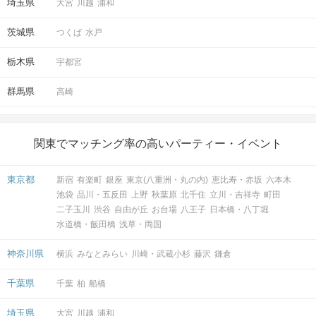
埼玉県
大宮
川越
浦和
茨城県
つくば
水戸
しばらく直進し、突き当たりを左に曲がります。
栃木県
宇都宮
群馬県
高崎
関東でマッチング率の高いパーティー・イベント
東京都
新宿
有楽町
銀座
東京(八重洲・丸の内)
恵比寿・赤坂
六本木
池袋
品川・五反田
上野
秋葉原
北千住
立川・吉祥寺
町田
二子玉川
渋谷
自由が丘
お台場
八王子
日本橋・八丁堀
水道橋・飯田橋
浅草・両国
神奈川県
横浜
みなとみらい
川崎・武蔵小杉
藤沢
鎌倉
千葉県
千葉
柏
船橋
埼玉県
大宮
川越
浦和