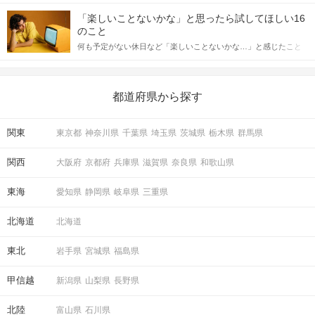
「この人いいな」と感じたら、次はデートに誘いたくなるもの。
詳しく解説した後、婚活イベントで実際にサインを受け取った場
しかし、中には「どう誘ったらいいの？」とお困りの男性もいら
合にどのような行動に繋げるべきかをご紹介していきます。
「楽しいことないかな」と思ったら試してほしい16
っしゃるのではないでしょうか。 そこで今回は、男性から女性へ
のこと
送るLINEでのデートの誘い方のコツをご紹介します。例文も混じ
何も予定がない休日など「楽しいことないかな…」と感じたこと
えながら解説するので、ぜひ参考にしてください。
がある人もいるのでは？ 日常が退屈に感じるなら、いますぐ楽し
いことを始めましょう！ いますぐ楽しい気分になれる対処法か
ら、恋愛・自分磨き・趣味などジャンル別の楽しいことまで、16
の楽しいことアイデアを集めました♪ いままさに楽しいことを探し
都道府県から探す
santica
の階段を更に下りてください。
ている方は必見です。
関東
東京都
神奈川県
千葉県
埼玉県
茨城県
栃木県
群馬県
関西
大阪府
京都府
兵庫県
滋賀県
奈良県
和歌山県
東海
愛知県
静岡県
岐阜県
三重県
北海道
北海道
東北
岩手県
宮城県
福島県
甲信越
新潟県
山梨県
長野県
北陸
富山県
石川県