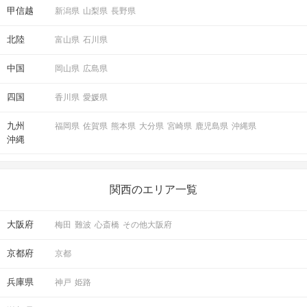
甲信越
新潟県
山梨県
長野県
一緒に楽しむメンバーを覚えましょう！
北陸
富山県
石川県
STEP3
水族館に入館！
中国
岡山県
広島県
四国
香川県
愛媛県
九州
福岡県
佐賀県
熊本県
大分県
宮崎県
鹿児島県
沖縄県
沖縄
グループごとに水族館まわろう♡
連絡先交換はもちろん自由です！
関西のエリア一覧
当日の参加人数によって、
グループチェンジを行うので、
全員の方とお話しできます！
大阪府
梅田
難波
心斎橋
その他大阪府
当日のプログラムによっては、イルカの学校や、
ペンギン・オットセイのごはんの時間など、
京都府
京都
特別なシーンが見られるかもしれません♪
兵庫県
神戸
姫路
STEP4
パーティー終了