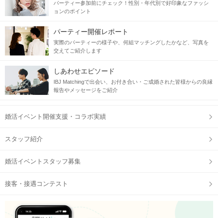
パーティー参加前にチェック！性別・年代別で好印象なファッシ
ョンのポイント
パーティー開催レポート
実際のパーティーの様子や、何組マッチングしたかなど、写真を
交えてご紹介します
社交的な男性といっしょだから
しあわせエピソード
自然と会話がはずむ♪
IBJ Matchingで出会い、お付き合い・ご成婚された皆様からの良縁
男女混合のチームで館内をまわります。
報告やメッセージをご紹介
生き物がすぐそばにいるから話題にも困りません♡
あっという間に楽しいお時間が過ぎてしまう！
婚活イベント開催支援・コラボ実績
スタッフ紹介
婚活イベントスタッフ募集
接客・接遇コンテスト
仲良くなりやすいグループ恋活♡
雄大な海の世界で楽しいひと時を。