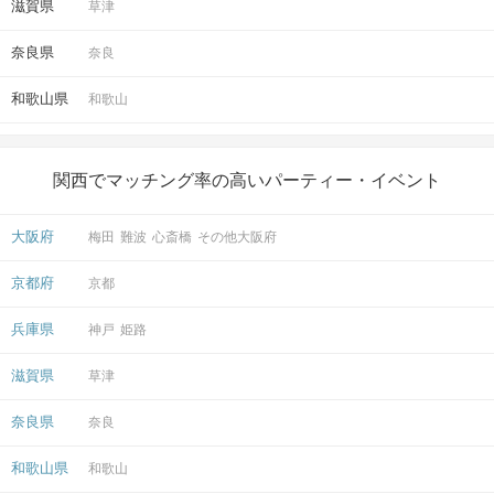
滋賀県
草津
気の合う方がいらっしゃったら
ぜひ、2次会へ♡
奈良県
奈良
気になった方をお誘いして、
和歌山県
和歌山
もう一度水族館に行ったり、
お食事に行かれてみてはいかがでしょうか♪
関西でマッチング率の高いパーティー・イベント
ご参加の皆さまに気持ちよく参加していただくためにも、
お客様やスタッフに対し利用規約に反する行為があった場合は
大阪府
梅田
難波
心斎橋
その他大阪府
今後IBJサービスの利用をご遠慮いただくことがございますので、
ご理解とご協力をお願いいたします。
京都府
京都
アクセス
兵庫県
神戸
姫路
京都水族館
滋賀県
草津
15
「京都駅」中央口から徒歩
分
奈良県
奈良
京都市下京区観喜寺町35-1
開催場所
和歌山県
マップ・アクセス案内を見る
和歌山