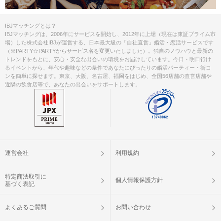
IBJマッチングとは？
IBJマッチングは、2006年にサービスを開始し、2012年に上場（現在は東証プライム市
場）した株式会社IBJが運営する、日本最大級の「自社直営」婚活・恋活サービスです
（※PARTY☆PARTYからサービス名を変更いたしました）。独自のノウハウと最新の
トレンドをもとに、安心・安全な出会いの環境をお届けしています。今日・明日行け
るイベントから、年代や趣味などの条件であなたにぴったりの婚活パーティー・街コ
ンを簡単に探せます。東京、大阪、名古屋、福岡をはじめ、全国56店舗の直営店舗や
近隣の飲食店等で、あなたの出会いをサポートします。
運営会社
利用規約
特定商法取引に
個人情報保護方針
基づく表記
よくあるご質問
お問い合わせ