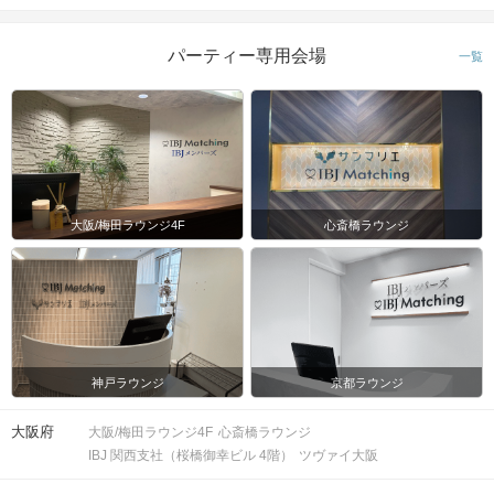
パーティー専用会場
一覧
注意事項
15分前より受付開始。2時間を予定し
時間
ております。
10対10程度で進行予定。（最少開催人
大阪/梅田ラウンジ4F
心斎橋ラウンジ
数：5対5）
※募集締め切り以降のキャンセルによ
人数
っては
男女差が変動する場合がございます。
スマートフォン・顔写真付きの身分証
（運転免許証、マイナンバーカード、
持ち物
神戸ラウンジ
京都ラウンジ
パスポートなど）
大阪府
大阪/梅田ラウンジ4F
心斎橋ラウンジ
お食事
IBJ 関西支社（桜橋御幸ビル 4階）
ツヴァイ大阪
ご飲食の提供はございません。
飲み物