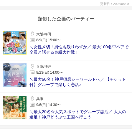
更新日：2026/08/08
類似した企画のパーティー
大阪/梅田
8/9(日) 15:00〜
＼女性〆切！男性も残りわずか／ 最大100名♡ペアで
全員と話せる良縁大作戦！
兵庫/神戸
8/23(日) 14:00〜
＼最大50名！神戸須磨シーワールドへ／ 【チケット
付】グループで楽しく恋活♪
兵庫
9/6(日) 14:30〜
＼最大20名☆人気スポットでグループ恋活／ 大人の
遠足！神戸どうぶつ王国へ行こう