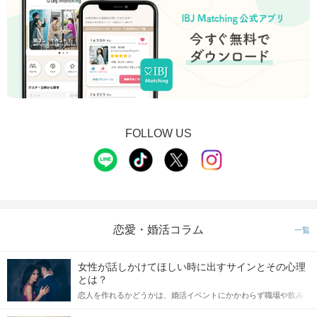
当日の流れ
+‥‥‥‥‥‥‥‥‥‥‥‥‥‥‥‥‥‥‥‥‥‥+
◆
話題の人気スポットや観光地で開催
◆
グループでわいわい楽しめる
◆
LINE・連絡先の交換も自由
+‥‥‥‥‥‥‥‥‥‥‥‥‥‥‥‥‥‥‥‥‥‥+
FOLLOW US
イベントの流れ
STEP1
受付開始
受付場所：京都水族館入口付近
恋愛・婚活コラム
※全員揃ってから入館しますので、外でお待ちください。
一覧
開始の15分前から受付スタート！
受付場所に【IBJ Matching】のバインダーを
女性が話しかけてほしい時に出すサインとその心理
持った
とは？
スタッフがおりますので、お声掛けいただき
恋人を作れるかどうかは、婚活イベントにかかわらず職場や飲み
本人確認の為、
会の場で女性が話しかけて欲しい時に出すサインに、早く気づい
QRコードにて受付をおこないます。