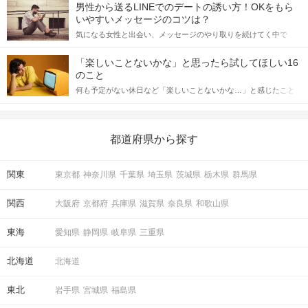
てアプローチできるかにも左右されます。 これから恋人作りを本
男性から送るLINEでのデートの誘い方！OKをもら
格的に始めようとしている方は、女性が異性を求めて出すサイン
いやすいメッセージのコツは？
①公式アプリのダウンロード
をしっかりと理解し、正しい行動に移せるかどうかが重要。 この
気になる女性と出会い、メッセージのやり取りを続けてく中で
②本人確認書類の事前アップロード
記事では、女性が話しかけて欲しい時に出すサインとその心理を
「この人いいな」と感じたら、次はデートに誘いたくなるもの。
に、ご協力をお願いいたします。
詳しく解説した後、婚活イベントで実際にサインを受け取った場
しかし、中には「どう誘ったらいいの？」とお困りの男性もいら
※上記①②が完了していない場合、
合にどのような行動に繋げるべきかをご紹介していきます。
「楽しいことないかな」と思ったら試してほしい16
っしゃるのではないでしょうか。 そこで今回は、男性から女性へ
ご参加いただくことができません。
のこと
送るLINEでのデートの誘い方のコツをご紹介します。例文も混じ
何も予定がない休日など「楽しいことないかな…」と感じたこと
えながら解説するので、ぜひ参考にしてください。
開始時刻に遅れてご到着される際は
がある人もいるのでは？ 日常が退屈に感じるなら、いますぐ楽し
事前に公式LINEより、ご一報ください。
いことを始めましょう！ いますぐ楽しい気分になれる対処法か
お
電話での問い合わせ窓口はございません。
ら、恋愛・自分磨き・趣味などジャンル別の楽しいことまで、16
の楽しいことアイデアを集めました♪ いままさに楽しいことを探し
都道府県から探す
また、
原則10分以上の遅れてのご参加は
ご遠
ている方は必見です。
慮いただいております。
公共交通機関の延着時や道に迷われた場合も
関東
東京都
神奈川県
千葉県
埼玉県
茨城県
栃木県
群馬県
同様ですので、
お時間に余裕を持ってお越しください。
関西
大阪府
京都府
兵庫県
滋賀県
奈良県
和歌山県
東海
愛知県
静岡県
岐阜県
三重県
STEP2
パーティー説明・自己紹介
スタッフがパーティーの流れを説明します。
北海道
北海道
分からない事がありましたらお気軽に聞いて
下さい♪
東北
岩手県
宮城県
福島県
まずは全員で自己紹介