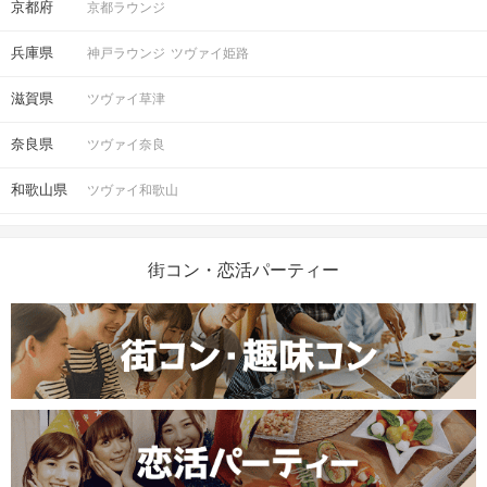
京都府
京都ラウンジ
清潔感のある服装でお越しください。
服装
兵庫県
神戸ラウンジ
ツヴァイ姫路
・各種キャンペーン・クーポンは適用
滋賀県
ツヴァイ草津
外です、ご了承下さい。
・雨天決行、荒天の場合は事前に中止
奈良県
とする場合もございます。
ツヴァイ奈良
注意事項
・進行状況により、終了時間が変動す
る可能性がございます。
和歌山県
ツヴァイ和歌山
・入館料は参加費に含まれておりま
す。
街コン・恋活パーティー
ご予約手続き完了後、お客様都合によ
キャンセル
りキャンセルされた場合、参加費と同
について
額のキャンセル料が発生します。
掲載開始日：2023/8/20