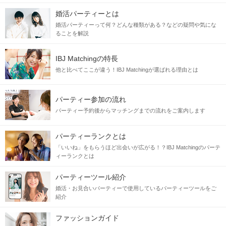
婚活パーティーとは
1
2
3
4
5
婚活パーティーって何？どんな種類がある？などの疑問や気にな
【夜の京都水族館♡最大8対8】
ることを解説
夜限定の幻想的な空間でロマンチックな出会い
IBJ Matchingの特長
8対8
【人気】スポットへ♪
他と比べてここが違う！IBJ Matchingが選ばれる理由とは
企画詳細
パーティー参加の流れ
年収500万円以上の男性限定！
＼
／
パーティー予約後からマッチングまでの流れをご案内します
夜
京
都
水
族
館
の
パーティーランクとは
観賞する水族館から、体験する水族館で出会う♡
「いいね」をもらうほど出会いが広がる！？IBJ Matchingのパーテ
ィーランクとは
〈 ふたりの特別な日になる♡ 〉
360度パノラマ大水槽のクラゲワンダー
パーティーツール紹介
天然記念物・オオサンショウウオ/
婚活・お見合いパーティーで使用しているパーティーツールをご
オットセイとアザラシの楽園
紹介
盛りだくさんの癒しスポットを
ファッションガイド
夜限定の幻想的な照明の中で楽しめる♪