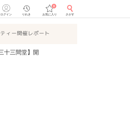
0
ログイン
りれき
お気に入り
さがす
ーティー開催レポート
【三十三間堂】開