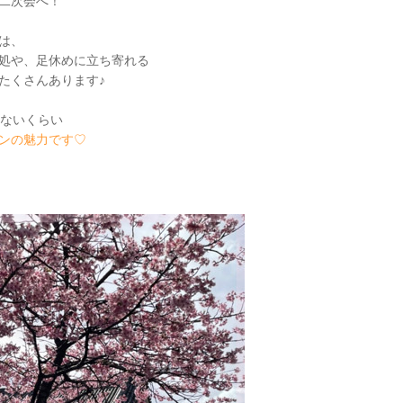
二次会へ！
は、
処や、足休めに立ち寄れる
たくさんあります♪
らないくらい
ンの魅力です♡