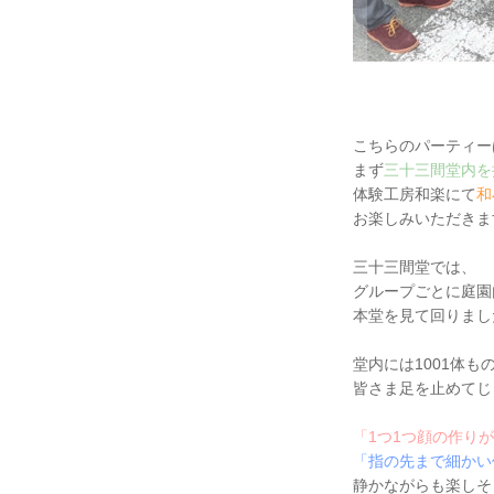
こちらのパーティー
まず
三十三間堂内を
体験工房和楽にて
和
お楽しみいただきま
三十三間堂では、
グループごとに庭園
本堂を見て回りまし
堂内には1001体
皆さま足を止めてじ
「1つ1つ顔の作り
「指の先まで細かい
静かながらも楽しそ