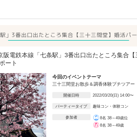
駅」3番出口出たところ集合【三十三間堂】
婚活パ
20(日)京阪電鉄本線「七条駅」3番出口出たところ集合
ポート
今回のイベントテーマ
三十三間堂お散歩＆調香体験プチツアー
開催日時
2022/03/20(日) 14:00〜
パーティータイプ
趣味コン・体験コン
参加者
8名 38～49歳位
8名 38～49歳