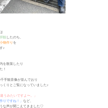
は
拝観
したのち、
小物作り
を
す♪
内を散策したり
た！
もの千手観音像が並んでおり
っくりとご覧になっていました♪
が違うみたいですよ〜。」
作りですね！」
など、
うな声が聞こえてきました♡