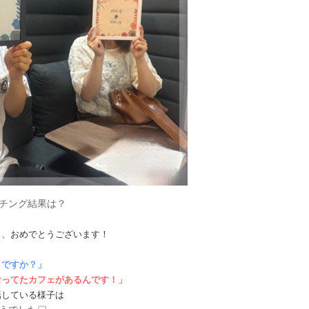
チング結果は？
！
ま、おめでとうございます！
うですか？」
なってたカフェがあるんです！」
話している様子は