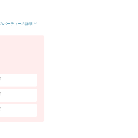
のパーティーの詳細
性
性
性