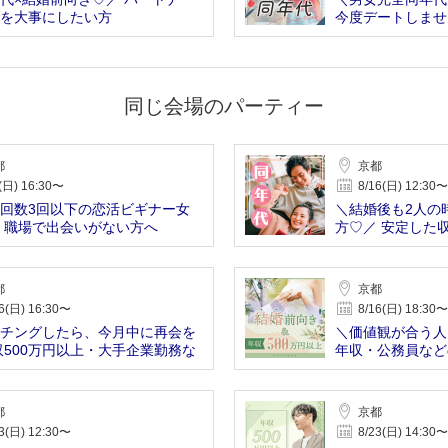
を大事にしたい方
今度デートしませ
同じ会場のパーティー
都
京都
(日) 16:30〜
8/16(日) 12:30〜
回数3回以下の恋活ビギナー女
＼結婚後も2人の
 職場で出会いがない方へ
方♡／ 安定した
都
京都
6(日) 16:30〜
8/16(日) 18:30〜
チングしたら、今月中に再会を
＼価値観が合う人
収500万円以上・大手企業勤務な
年収・公務員など
性
都
京都
3(日) 12:30〜
8/23(日) 14:30〜