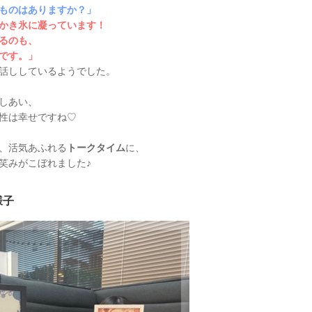
ものはありますか？」
かき氷に凝っています！
るのも、
です。」
話ししているようでした。
しあい、
性は幸せですね♡
、活気あふれる
トークタイム
に、
笑みがこぼれました♪
様子