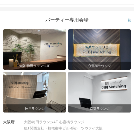
マップ・アクセス案内を見る
パーティー専用会場
一覧
会場
大阪/梅田ラウンジ4F
心斎橋ラウンジ
注意事項
15分前より受付開始。1時間半を予
定。
神戸ラウンジ
京都ラウンジ
時間
※開始時刻から30分以上遅れる場合は
参加をご遠慮いただいております。
大阪府
大阪/梅田ラウンジ4F
心斎橋ラウンジ
IBJ 関西支社（桜橋御幸ビル 4階）
ツヴァイ大阪
8対8程度で進行予定。（最少開催人