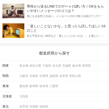
会の場で女性が話しかけて欲しい時に出すサインに、早く気づい
STEP4
マッチング投票
てアプローチできるかにも左右されます。 これから恋人作りを本
男性から送るLINEでのデートの誘い方！OKをもら
格的に始めようとしている方は、女性が異性を求めて出すサイン
いやすいメッセージのコツは？
をしっかりと理解し、正しい行動に移せるかどうかが重要。 この
気になる女性と出会い、メッセージのやり取りを続けてく中で
記事では、女性が話しかけて欲しい時に出すサインとその心理を
「この人いいな」と感じたら、次はデートに誘いたくなるもの。
詳しく解説した後、婚活イベントで実際にサインを受け取った場
しかし、中には「どう誘ったらいいの？」とお困りの男性もいら
合にどのような行動に繋げるべきかをご紹介していきます。
「楽しいことないかな」と思ったら試してほしい16
っしゃるのではないでしょうか。 そこで今回は、男性から女性へ
のこと
送るLINEでのデートの誘い方のコツをご紹介します。例文も混じ
何も予定がない休日など「楽しいことないかな…」と感じたこと
えながら解説するので、ぜひ参考にしてください。
がある人もいるのでは？ 日常が退屈に感じるなら、いますぐ楽し
いことを始めましょう！ いますぐ楽しい気分になれる対処法か
ら、恋愛・自分磨き・趣味などジャンル別の楽しいことまで、16
の楽しいことアイデアを集めました♪ いままさに楽しいことを探し
都道府県から探す
ている方は必見です。
「いいね」の結果も参考にしつつ
関東
東京都
神奈川県
千葉県
埼玉県
茨城県
栃木県
群馬県
気軽にマッチング投票を♪
関西
大阪府
京都府
兵庫県
滋賀県
奈良県
和歌山県
STEP5
連絡先送信タイム
東海
愛知県
静岡県
岐阜県
三重県
北海道
北海道
東北
岩手県
宮城県
福島県