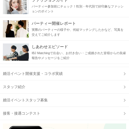
ファッションガイド
パーティー参加前にチェック！性別・年代別で好印象なファッシ
ョンのポイント
パーティー開催レポート
実際のパーティーの様子や、何組マッチングしたかなど、写真を
交えてご紹介します
しあわせエピソード
IBJ Matchingで出会い、お付き合い・ご成婚された皆様からの良縁
QRコードは開始直前に、
報告やメッセージをご紹介
公式アプリの参加予定ページに表示
婚活イベント開催支援・コラボ実績
STEP2
【個室8対8】トークタイム
スタッフ紹介
婚活イベントスタッフ募集
接客・接遇コンテスト