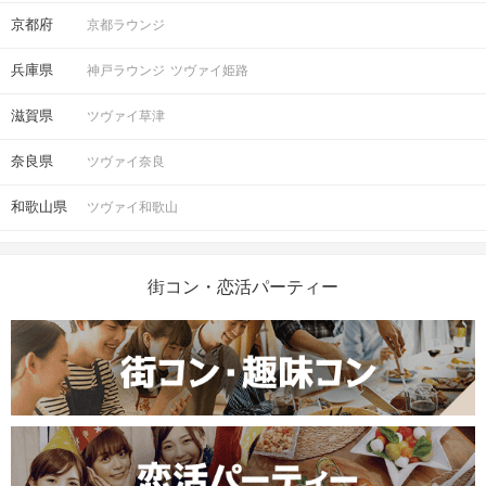
数：4対4）
京都府
京都ラウンジ
※募集締め切り以降のキャンセルによ
人数
っては男女差が変動する場合がござい
兵庫県
神戸ラウンジ
ツヴァイ姫路
ます。
滋賀県
ツヴァイ草津
スマートフォン・顔写真付きの身分証
奈良県
ツヴァイ奈良
（運転免許証、マイナンバーカード、
持ち物
パスポートなど）
和歌山県
ツヴァイ和歌山
お食事
ソフトドリンク付き
飲み物
街コン・恋活パーティー
清潔感のある服装でお越しください。
服装
＜QRコード受付について＞
・受付前に以下①②をご対応のうえ、
ご来場ください。
完了していない場合は、ご参加いた
注意事項
だけません。
①公式アプリのダウンロード ・ログイ
ン