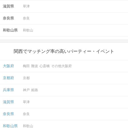
そのままお出かけされる方も多いです♪
滋賀県
草津
奈良県
奈良
アクセス
和歌山県
和歌山
京都ラウンジ
5
京都駅から徒歩
分
〒600-8216
関西でマッチング率の高いパーティー・イベント
京都府京都市下京区東塩小路町735-1
京阪京都ビル2階
大阪府
梅田
難波
心斎橋
その他大阪府
京都府
京都
兵庫県
神戸
姫路
開催場所
滋賀県
草津
奈良県
奈良
和歌山県
和歌山