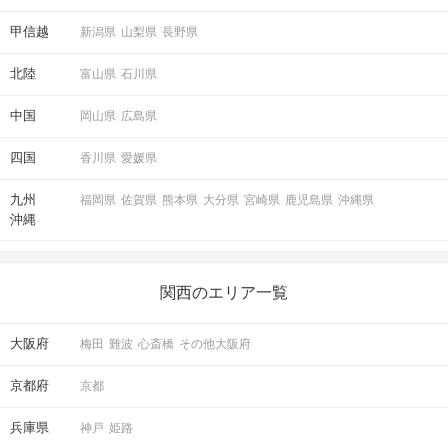
甲信越
新潟県
山梨県
長野県
北陸
富山県
石川県
中国
岡山県
広島県
パーティー中ならどのタイミングでも送信OK！
四国
香川県
愛媛県
STEP6
結果発表
九州
福岡県
佐賀県
熊本県
大分県
宮崎県
鹿児島県
沖縄県
沖縄
関西のエリア一覧
大阪府
梅田
難波
心斎橋
その他大阪府
京都府
京都
兵庫県
神戸
姫路
マッチングした方同士お話できるように
スタッフがお席までご案内します！