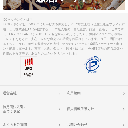
②本人確認書類の事前アップロード
ご予約手続き完了後、お客様都合によ
IBJマッチングとは？
キャンセル
IBJマッチングは、2006年にサービスを開始し、2012年に上場（現在は東証プライム市
りキャンセルされた場合、参加費と同
について
場）した株式会社IBJが運営する、日本最大級の「自社直営」婚活・恋活サービスです
額のキャンセル料が発生します。
（※PARTY☆PARTYからサービス名を変更いたしました）。独自のノウハウと最新の
トレンドをもとに、安心・安全な出会いの環境をお届けしています。今日・明日行け
掲載開始日：2025/6/6
るイベントから、年代や趣味などの条件であなたにぴったりの婚活パーティー・街コ
ンを簡単に探せます。東京、大阪、名古屋、福岡をはじめ、全国56店舗の直営店舗や
近隣の飲食店等で、あなたの出会いをサポートします。
運営会社
利用規約
特定商法取引に
個人情報保護方針
基づく表記
よくあるご質問
お問い合わせ