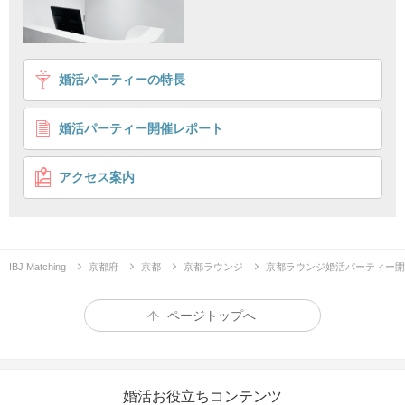
1
2
3
4
婚活パーティーの特長
【1年以内に婚活卒業！】
刺激的な恋より落ち着いた恋愛が理想
婚活パーティー開催レポート
個室8対8
連絡先交換自由
企画詳細
アクセス案内
『 1年以内に婚活を卒業したい方 』
IBJ Matching
京都府
京都
京都ラウンジ
京都ラウンジ婚活パーティー開
ページトップへ
婚活お役立ちコンテンツ