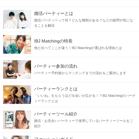
婚活パーティーとは
婚活パーティーって何？どんな種類がある？などの疑問や気にな
ることを解説
刺激的な恋より
落ち着いた癒しのある恋愛が理想
IBJ Matchingの特長
他と比べてここが違う！IBJ Matchingが選ばれる理由とは
同じ目標・理想を持つ2人が出会えば、
パーティー参加の流れ
結婚までのスピード感も同じで進展もスムーズ♡
パーティー予約後からマッチングまでの流れをご案内します
これからの毎日をずっと寄り添えるような、
パーティーランクとは
生涯のパートナーに出会いたい方必見です。
「いいね」をもらうほど出会いが広がる！？IBJ Matchingのパーテ
ィーランクとは
当日の流れ
パーティーツール紹介
STEP1
受付開始
婚活・お見合いパーティーで使用しているパーティーツールをご
紹介