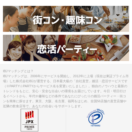
について
額のキャンセル料が発生します。
掲載開始日：2025/8/7
IBJマッチングとは？
IBJマッチングは、2006年にサービスを開始し、2012年に上場（現在は東証プライム市
場）した株式会社IBJが運営する、日本最大級の「自社直営」婚活・恋活サービスです
（※PARTY☆PARTYからサービス名を変更いたしました）。独自のノウハウと最新の
トレンドをもとに、安心・安全な出会いの環境をお届けしています。今日・明日行け
るイベントから、年代や趣味などの条件であなたにぴったりの婚活パーティー・街コ
ンを簡単に探せます。東京、大阪、名古屋、福岡をはじめ、全国56店舗の直営店舗や
近隣の飲食店等で、あなたの出会いをサポートします。