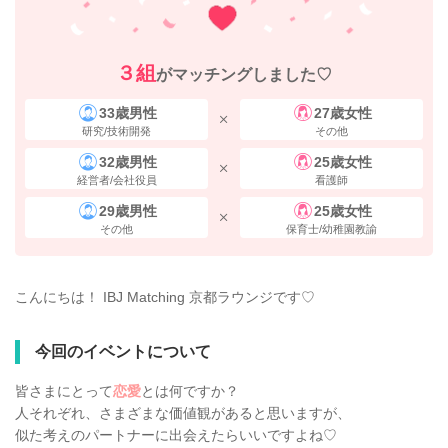
３組
がマッチングしました♡
33歳男性
27歳女性
研究/技術開発
その他
32歳男性
25歳女性
経営者/会社役員
看護師
29歳男性
25歳女性
その他
保育士/幼稚園教諭
こんにちは！ IBJ Matching 京都ラウンジです♡
今回のイベントについて
皆さまにとって
恋愛
とは何ですか？
人それぞれ、さまざまな価値観があると思いますが、
似た考えのパートナーに出会えたらいいですよね♡