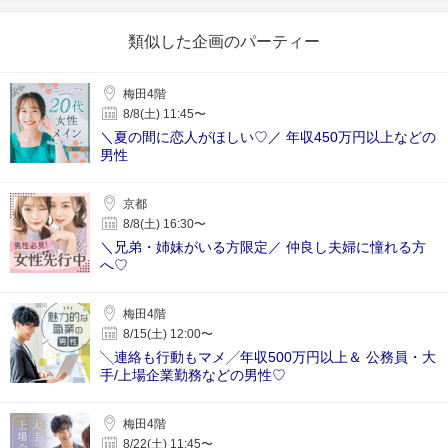
類似した企画のパーティー
梅田4階
8/8(土) 11:45〜
＼夏の間に恋人がほしい♡／ 年収450万円以上などの
男性
京都
8/8(土) 16:30〜
＼兄弟・姉妹がいる方限定／ 仲良し夫婦に憧れる方
へ♡
梅田4階
8/15(土) 12:00〜
╲連絡も行動もマメ╱年収500万円以上＆ 公務員・大
手/上場企業勤務などの男性♡
梅田4階
8/22(土) 11:45〜