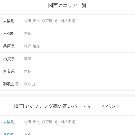
関西のエリア一覧
京都ラウンジ
5
京都駅から徒歩
分
大阪府
梅田
難波
心斎橋
その他大阪府
〒600-8216
京都府京都市下京区東塩小路町735-1
京都府
京都
京阪京都ビル2階
兵庫県
神戸
姫路
滋賀県
草津
開催場所
奈良県
奈良
和歌山県
和歌山
関西でマッチング率の高いパーティー・イベント
マップ・アクセス案内を見る
大阪府
梅田
難波
心斎橋
その他大阪府
京都府
京都