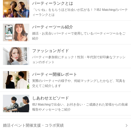
恋
仕事
も
も頑張れそう♡
パーティーランクとは
「いいね」をもらうほど出会いが広がる！？IBJ Matchingのパーテ
ィーランクとは
当日の流れ
パーティーツール紹介
STEP1
受付開始
婚活・お見合いパーティーで使用しているパーティーツールをご
紹介
ファッションガイド
パーティー参加前にチェック！性別・年代別で好印象なファッシ
ョンのポイント
パーティー開催レポート
実際のパーティーの様子や、何組マッチングしたかなど、写真を
交えてご紹介します
しあわせエピソード
IBJ Matchingで出会い、お付き合い・ご成婚された皆様からの良縁
報告やメッセージをご紹介
STEP2
自分のプロフィールをチェック
婚活イベント開催支援・コラボ実績