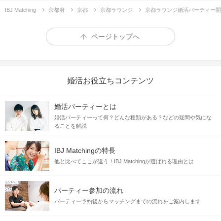
IBJ Matching
京都府
京都
京都ラウンジ
京都ラウンジ婚活パーティー開
ページトップへ
婚活お役立ちコンテンツ
婚活パーティーとは
婚活パーティーって何？どんな種類がある？などの疑問や気にな
努力してなりたい職に就き、仕事を頑張っていた。
ることを解説
そろそろ恋愛をしたいと思ったら、
出逢いがないことに気付いた...
IBJ Matchingの特長
他と比べてここが違う！IBJ Matchingが選ばれる理由とは
お互いに出逢いがない男女なら
パーティー参加の流れ
浮気の心配も少ない。
パーティー予約後からマッチングまでの流れをご案内します
安心できる関係でいられて、