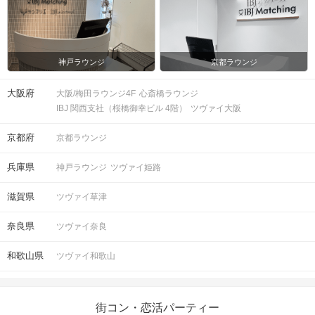
スマートフォン・顔写真付きの身分証
（運転免許証、マイナンバーカード、
持ち物
パスポートなど）
神戸ラウンジ
京都ラウンジ
お食事
ソフトドリンク付き
大阪府
大阪/梅田ラウンジ4F
心斎橋ラウンジ
飲み物
IBJ 関西支社（桜橋御幸ビル 4階）
ツヴァイ大阪
清潔感のある服装でお越しください。
服装
京都府
京都ラウンジ
＜QRコード受付について＞
兵庫県
神戸ラウンジ
ツヴァイ姫路
・受付前に以下①②をご対応のうえ、
ご来場ください。
滋賀県
ツヴァイ草津
完了していない場合は、ご参加いた
注意事項
だけません。
奈良県
ツヴァイ奈良
①公式アプリのダウンロード ・ログイ
ン
和歌山県
ツヴァイ和歌山
②本人確認書類の事前アップロード
ご予約手続き完了後、お客様都合によ
街コン・恋活パーティー
キャンセル
りキャンセルされた場合、参加費と同