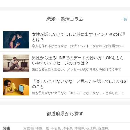
STEP4
アピールタイム
恋愛・婚活コラム
一覧
女性が話しかけてほしい時に出すサインとその心理
とは？
恋人を作れるかどうかは、婚活イベントにかかわらず職場や飲み
会の場で女性が話しかけて欲しい時に出すサインに、早く気づい
てアプローチできるかにも左右されます。 これから恋人作りを本
男性から送るLINEでのデートの誘い方！OKをもら
格的に始めようとしている方は、女性が異性を求めて出すサイン
いやすいメッセージのコツは？
をしっかりと理解し、正しい行動に移せるかどうかが重要。 この
気になる女性と出会い、メッセージのやり取りを続けてく中で
記事では、女性が話しかけて欲しい時に出すサインとその心理を
「この人いいな」と感じたら、次はデートに誘いたくなるもの。
詳しく解説した後、婚活イベントで実際にサインを受け取った場
しかし、中には「どう誘ったらいいの？」とお困りの男性もいら
合にどのような行動に繋げるべきかをご紹介していきます。
「楽しいことないかな」と思ったら試してほしい16
STEP5
マッチング投票
っしゃるのではないでしょうか。 そこで今回は、男性から女性へ
のこと
送るLINEでのデートの誘い方のコツをご紹介します。例文も混じ
何も予定がない休日など「楽しいことないかな…」と感じたこと
えながら解説するので、ぜひ参考にしてください。
がある人もいるのでは？ 日常が退屈に感じるなら、いますぐ楽し
いことを始めましょう！ いますぐ楽しい気分になれる対処法か
ら、恋愛・自分磨き・趣味などジャンル別の楽しいことまで、16
の楽しいことアイデアを集めました♪ いままさに楽しいことを探し
都道府県から探す
ている方は必見です。
関東
東京都
神奈川県
千葉県
埼玉県
茨城県
栃木県
群馬県