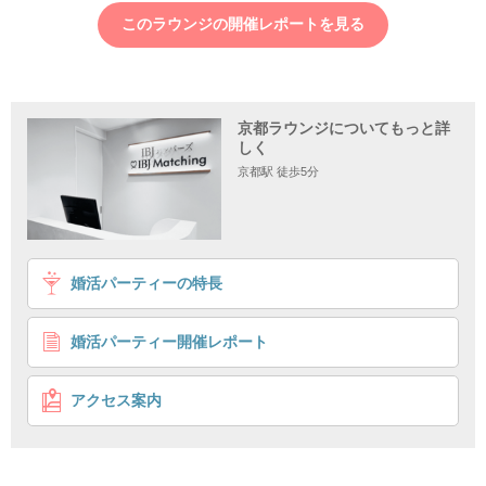
このラウンジの開催レポートを見る
京都ラウンジについてもっと詳
しく
京都駅 徒歩5分
1
2
3
4
婚活パーティーの特長
＼警察官や公務員・理系職など／
職場での出逢いが少ない男女♡
婚活パーティー開催レポート
ゆったりソファ席
価値観が合う人がいい
企画詳細
アクセス案内
出逢いがない皆様