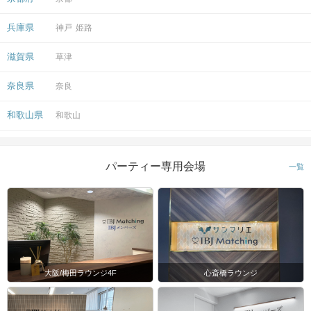
兵庫県
神戸
姫路
会場
滋賀県
草津
奈良県
奈良
和歌山県
和歌山
注意事項
パーティー専用会場
一覧
15分前より受付開始。1時間半を予
定。
時間
※開始時刻から30分以上遅れる場合は
参加をご遠慮いただいております。
8対8程度で進行予定。（最少開催人
数：4対4）
※募集締め切り以降のキャンセルによ
大阪/梅田ラウンジ4F
心斎橋ラウンジ
人数
っては男女差が変動する場合がござい
ます。