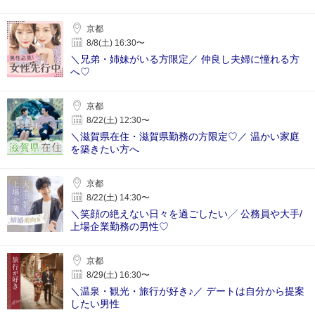
京都
8/8(土) 16:30〜
＼兄弟・姉妹がいる方限定／ 仲良し夫婦に憧れる方
へ♡
京都
8/22(土) 12:30〜
＼滋賀県在住・滋賀県勤務の方限定♡／ 温かい家庭
を築きたい方へ
京都
8/22(土) 14:30〜
＼笑顔の絶えない日々を過ごしたい╱ 公務員や大手/
上場企業勤務の男性♡
京都
8/29(土) 16:30〜
＼温泉・観光・旅行が好き♪／ デートは自分から提案
したい男性