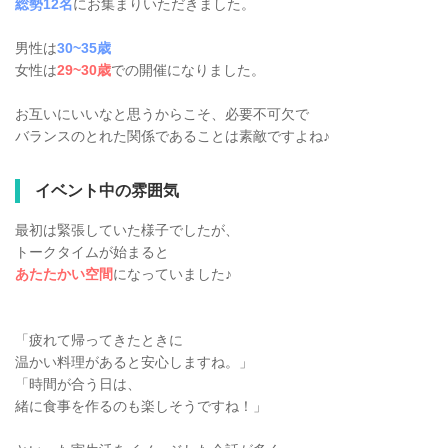
総勢12名
にお集まりいただきました。
男性は
30~35歳
女性は
29~30歳
での開催になりました。
お互いにいいなと思うからこそ、必要不可欠で
バランスのとれた関係であることは素敵ですよね♪
イベント中の雰囲気
最初は緊張していた様子でしたが、
トークタイムが始まると
あたたかい空間
になっていました♪
「疲れて帰ってきたときに
温かい料理があると安心しますね。」
「時間が合う日は、
緒に食事を作るのも楽しそうですね！」