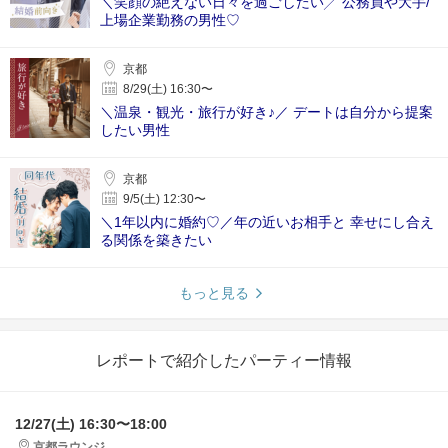
＼笑顔の絶えない日々を過ごしたい╱ 公務員や大手/
上場企業勤務の男性♡
京都
8/29(土) 16:30〜
＼温泉・観光・旅行が好き♪／ デートは自分から提案
したい男性
京都
9/5(土) 12:30〜
＼1年以内に婚約♡／年の近いお相手と 幸せにし合え
る関係を築きたい
もっと見る
レポートで紹介したパーティー情報
12/27(土) 16:30〜18:00
京都ラウンジ