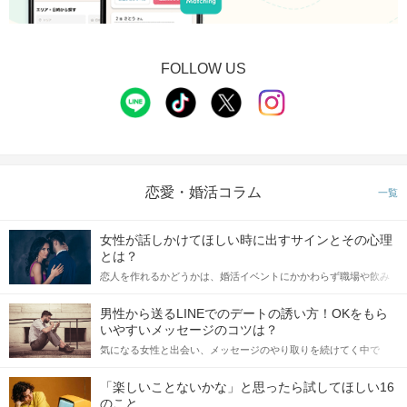
FOLLOW US
恋愛・婚活コラム
一覧
STEP3
【個室8対8】トークタイムスタート
女性が話しかけてほしい時に出すサインとその心理
とは？
恋人を作れるかどうかは、婚活イベントにかかわらず職場や飲み
会の場で女性が話しかけて欲しい時に出すサインに、早く気づい
てアプローチできるかにも左右されます。 これから恋人作りを本
男性から送るLINEでのデートの誘い方！OKをもら
格的に始めようとしている方は、女性が異性を求めて出すサイン
いやすいメッセージのコツは？
をしっかりと理解し、正しい行動に移せるかどうかが重要。 この
気になる女性と出会い、メッセージのやり取りを続けてく中で
記事では、女性が話しかけて欲しい時に出すサインとその心理を
「この人いいな」と感じたら、次はデートに誘いたくなるもの。
詳しく解説した後、婚活イベントで実際にサインを受け取った場
しかし、中には「どう誘ったらいいの？」とお困りの男性もいら
合にどのような行動に繋げるべきかをご紹介していきます。
「楽しいことないかな」と思ったら試してほしい16
っしゃるのではないでしょうか。 そこで今回は、男性から女性へ
のこと