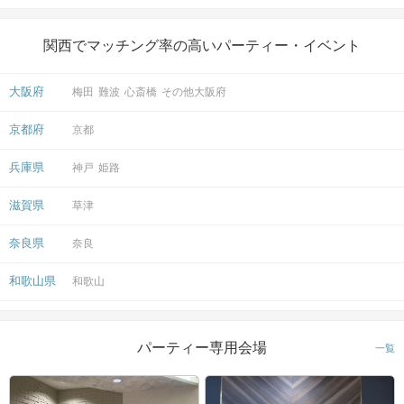
アクセス
関西でマッチング率の高いパーティー・イベント
京都ラウンジ
大阪府
梅田
難波
心斎橋
その他大阪府
5
京都駅から徒歩
分
〒600-8216
京都府
京都
京都府京都市下京区東塩小路町735-1
京阪京都ビル2階
兵庫県
神戸
姫路
滋賀県
草津
奈良県
奈良
開催場所
和歌山県
和歌山
パーティー専用会場
一覧
マップ・アクセス案内を見る