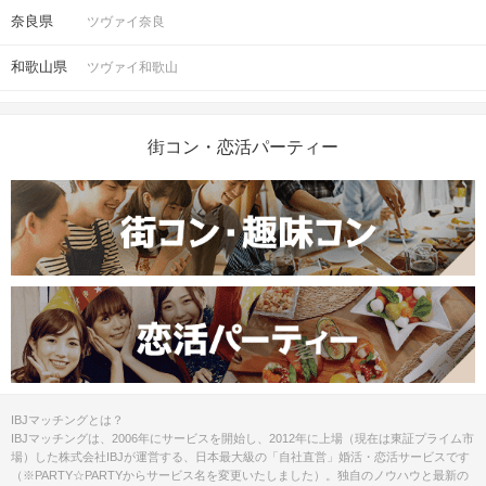
っては男女差が変動する場合がござい
奈良県
ツヴァイ奈良
ます。
和歌山県
ツヴァイ和歌山
スマートフォン・顔写真付きの身分証
（運転免許証、マイナンバーカード、
持ち物
パスポートなど）
街コン・恋活パーティー
お食事
ソフトドリンク付き
飲み物
清潔感のある服装でお越しください。
服装
＜QRコード受付について＞
・受付前に以下①②をご対応のうえ、
ご来場ください。
完了していない場合は、ご参加いた
注意事項
だけません。
①公式アプリのダウンロード ・ログイ
IBJマッチングとは？
ン
IBJマッチングは、2006年にサービスを開始し、2012年に上場（現在は東証プライム市
②本人確認書類の事前アップロード
場）した株式会社IBJが運営する、日本最大級の「自社直営」婚活・恋活サービスです
（※PARTY☆PARTYからサービス名を変更いたしました）。独自のノウハウと最新の