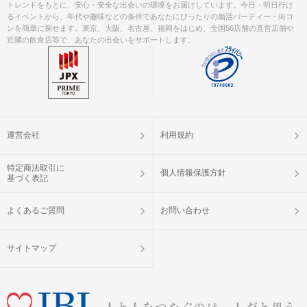
トレンドをもとに、安心・安全な出会いの環境をお届けしています。今日・明日行け
ご予約手続き完了後、お客様都合によ
るイベントから、年代や趣味などの条件であなたにぴったりの婚活パーティー・街コ
キャンセル
ンを簡単に探せます。東京、大阪、名古屋、福岡をはじめ、全国56店舗の直営店舗や
りキャンセルされた場合、参加費と同
について
近隣の飲食店等で、あなたの出会いをサポートします。
額のキャンセル料が発生します。
掲載開始日：2025/9/26
運営会社
利用規約
特定商法取引に
個人情報保護方針
基づく表記
よくあるご質問
お問い合わせ
サイトマップ