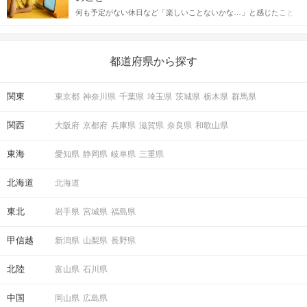
送るLINEでのデートの誘い方のコツをご紹介します。例文も混じ
何も予定がない休日など「楽しいことないかな…」と感じたこと
えながら解説するので、ぜひ参考にしてください。
がある人もいるのでは？ 日常が退屈に感じるなら、いますぐ楽し
いことを始めましょう！ いますぐ楽しい気分になれる対処法か
STEP4
アピールタイム
ら、恋愛・自分磨き・趣味などジャンル別の楽しいことまで、16
の楽しいことアイデアを集めました♪ いままさに楽しいことを探し
都道府県から探す
ている方は必見です。
関東
東京都
神奈川県
千葉県
埼玉県
茨城県
栃木県
群馬県
関西
大阪府
京都府
兵庫県
滋賀県
奈良県
和歌山県
東海
愛知県
静岡県
岐阜県
三重県
北海道
北海道
東北
岩手県
宮城県
福島県
STEP5
マッチング投票
甲信越
新潟県
山梨県
長野県
北陸
富山県
石川県
中国
岡山県
広島県