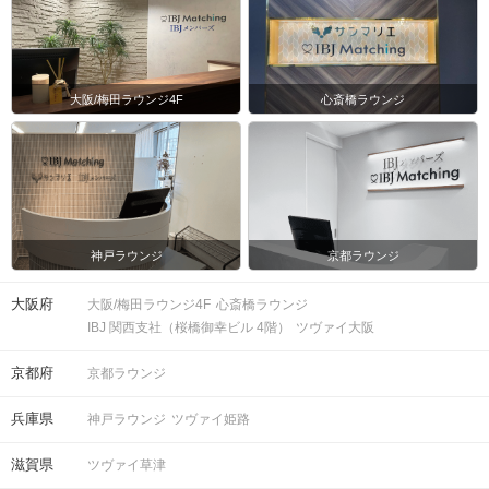
大阪/梅田ラウンジ4F
心斎橋ラウンジ
会場
神戸ラウンジ
京都ラウンジ
注意事項
大阪府
大阪/梅田ラウンジ4F
心斎橋ラウンジ
15分前より受付開始。1時間半を予
IBJ 関西支社（桜橋御幸ビル 4階）
ツヴァイ大阪
定。
時間
※開始時刻から30分以上遅れる場合は
京都府
京都ラウンジ
参加をご遠慮いただいております。
兵庫県
神戸ラウンジ
ツヴァイ姫路
8対8程度で進行予定。（最少開催人
数：4対4）
滋賀県
ツヴァイ草津
※募集締め切り以降のキャンセルによ
人数