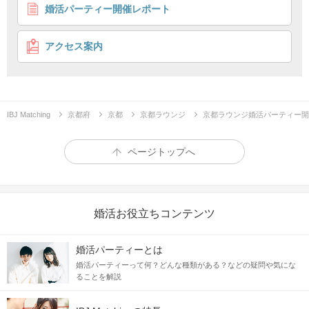
婚活パーティー開催レポート
ゆったりソファ席
温かい家庭が理想
企画詳細
アクセス案内
温
♥
かい家庭が理想
思いやりのある人となら
IBJ Matching
京都府
京都
京都ラウンジ
京都ラウンジ婚活パーティー開
＼
／
温かい家庭が築けそう
ページトップへ
婚活お役立ちコンテンツ
婚活パーティーとは
婚活パーティーって何？どんな種類がある？などの疑問や気にな
ることを解説
温厚
気遣い
ができる
・
で
あまり怒らない・
周りへ