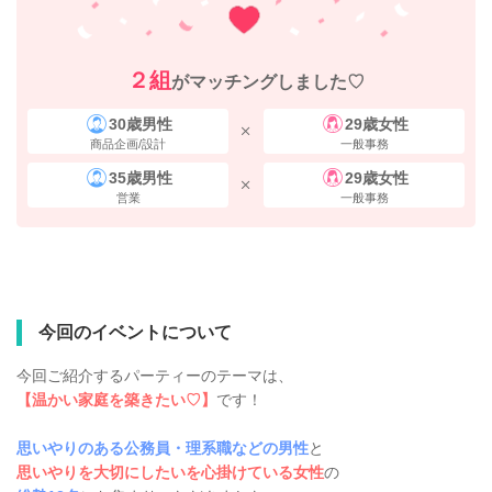
２組
がマッチングしました♡
30歳男性
29歳女性
商品企画/設計
一般事務
35歳男性
29歳女性
営業
一般事務
今回のイベントについて
今回ご紹介するパーティーのテーマは、
【温かい家庭を築きたい♡】
です！
思いやりのある公務員・理系職などの男性
と
思いやりを大切にしたいを心掛けている女性
の