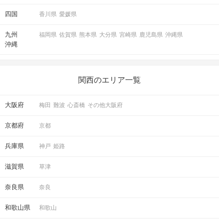
四国
香川県
愛媛県
九州
福岡県
佐賀県
熊本県
大分県
宮崎県
鹿児島県
沖縄県
沖縄
STEP6
結果発表
関西のエリア一覧
大阪府
梅田
難波
心斎橋
その他大阪府
京都府
京都
兵庫県
神戸
姫路
滋賀県
草津
奈良県
奈良
マッチングした方同士お話できるように
スタッフがお席までご案内します！
和歌山県
和歌山