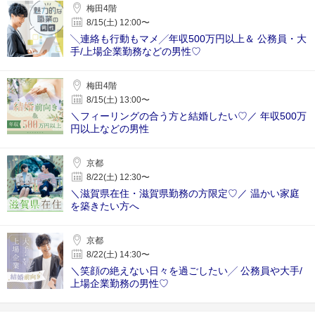
梅田4階
8/15(土) 12:00〜
╲連絡も行動もマメ╱年収500万円以上＆ 公務員・大
手/上場企業勤務などの男性♡
梅田4階
8/15(土) 13:00〜
＼フィーリングの合う方と結婚したい♡／ 年収500万
円以上などの男性
京都
8/22(土) 12:30〜
＼滋賀県在住・滋賀県勤務の方限定♡／ 温かい家庭
を築きたい方へ
京都
8/22(土) 14:30〜
＼笑顔の絶えない日々を過ごしたい╱ 公務員や大手/
上場企業勤務の男性♡