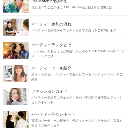
IBJ Matchingの特長
笑顔
・
を大切にしている
他と比べてここが違う！IBJ Matchingが選ばれる理由とは
パーティー参加の流れ
♡ ／／
＼＼ 二人なら、こんな生活も
パーティー予約後からマッチングまでの流れをご案内します
『
』
仕事で疲れているだろうから、俺が家事やるよ
パーティーランクとは
思いやり
をもって行動してくれる
「いいね」をもらうほど出会いが広がる！？IBJ Matchingのパーテ
ィーランクとは
料理に失敗しても
パーティーツール紹介
『今度一緒に作ってみようね♪』
婚活・お見合いパーティーで使用しているパーティーツールをご
笑顔
と
妻が励ましてくれて
になれる
紹介
ファッションガイド
パーティー参加前にチェック！性別・年代別で好印象なファッシ
ョンのポイント
パーティー開催レポート
実際のパーティーの様子や、何組マッチングしたかなど、写真を
交えてご紹介します