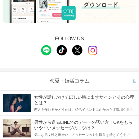
FOLLOW US
STEP4
アピールタイム
恋愛・婚活コラム
一覧
女性が話しかけてほしい時に出すサインとその心理
とは？
恋人を作れるかどうかは、婚活イベントにかかわらず職場や飲み
会の場で女性が話しかけて欲しい時に出すサインに、早く気づい
てアプローチできるかにも左右されます。 これから恋人作りを本
男性から送るLINEでのデートの誘い方！OKをもら
格的に始めようとしている方は、女性が異性を求めて出すサイン
いやすいメッセージのコツは？
をしっかりと理解し、正しい行動に移せるかどうかが重要。 この
気になる女性と出会い、メッセージのやり取りを続けてく中で
記事では、女性が話しかけて欲しい時に出すサインとその心理を