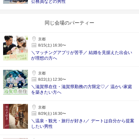
公務員などの男性
同じ会場のパーティー
京都
8/15(土) 16:30〜
＼マッチングアプリが苦手／ 結婚を見据えた出会い
が理想の方へ
京都
8/22(土) 12:30〜
＼滋賀県在住・滋賀県勤務の方限定♡／ 温かい家庭
を築きたい方へ
京都
8/29(土) 16:30〜
＼温泉・観光・旅行が好き♪／ デートは自分から提案
したい男性