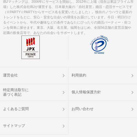
IBJマッチングは、2006年にサービスを開始し、2012年に上場（現在は東証プライム市
場）した株式会社IBJが運営する、日本最大級の「自社直営」婚活・恋活サービスです
（※PARTY☆PARTYからサービス名を変更いたしました）。独自のノウハウと最新の
トレンドをもとに、安心・安全な出会いの環境をお届けしています。今日・明日行け
るイベントから、年代や趣味などの条件であなたにぴったりの婚活パーティー・街コ
ンを簡単に探せます。東京、大阪、名古屋、福岡をはじめ、全国56店舗の直営店舗や
近隣の飲食店等で、あなたの出会いをサポートします。
運営会社
利用規約
特定商法取引に
個人情報保護方針
基づく表記
よくあるご質問
お問い合わせ
サイトマップ