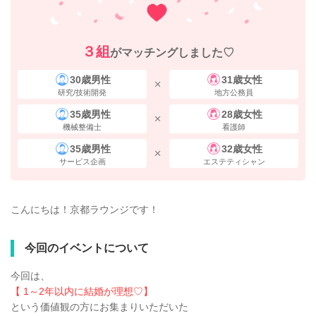
３組
がマッチングしました♡
30歳男性
31歳女性
研究/技術開発
地方公務員
35歳男性
28歳女性
機械整備士
看護師
35歳男性
32歳女性
サービス企画
エステティシャン
こんにちは！京都ラウンジです！
今回のイベントについて
今回は、
【 1～2年以内に結婚が理想♡】
という価値観の方にお集まりいただいた