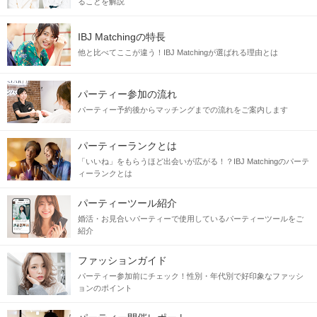
ることを解説
☑1～２年以内に結婚したい
IBJ Matchingの特長
同じ思いのお相手だから
「こんなこと聞いてもいいのかな..？」
他と比べてここが違う！IBJ Matchingが選ばれる理由とは
の質問もok！
質問しづらい気になることは
パーティー参加の流れ
5つの質問に事前に答えていただきます♡
パーティー予約後からマッチングまでの流れをご案内します
将来の話もちゃんとできるので安心できる！
パーティーランクとは
ステキな未来へ一歩踏み出しましょう♡
「いいね」をもらうほど出会いが広がる！？IBJ Matchingのパーテ
ィーランクとは
当日の流れ
パーティーツール紹介
STEP1
受付開始
婚活・お見合いパーティーで使用しているパーティーツールをご
紹介
ファッションガイド
パーティー参加前にチェック！性別・年代別で好印象なファッシ
ョンのポイント