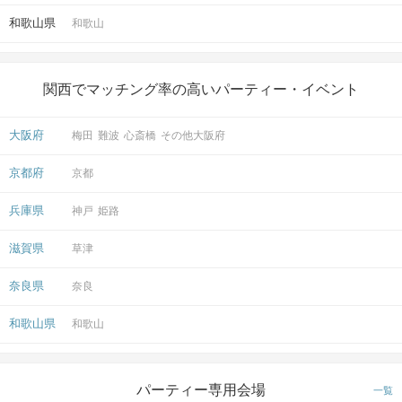
和歌山県
和歌山
関西でマッチング率の高いパーティー・イベント
マップ・アクセス案内を見る
大阪府
梅田
難波
心斎橋
その他大阪府
京都府
京都
兵庫県
神戸
姫路
会場
滋賀県
草津
奈良県
奈良
和歌山県
和歌山
注意事項
パーティー専用会場
一覧
15分前より受付開始。1時間半を予