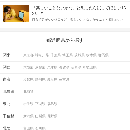
「この人いいな」と感じたら、次はデートに誘いたくなるもの。
詳しく解説した後、婚活イベントで実際にサインを受け取った場
しかし、中には「どう誘ったらいいの？」とお困りの男性もいら
合にどのような行動に繋げるべきかをご紹介していきます。
「楽しいことないかな」と思ったら試してほしい16
STEP5
マッチング投票
っしゃるのではないでしょうか。 そこで今回は、男性から女性へ
のこと
送るLINEでのデートの誘い方のコツをご紹介します。例文も混じ
何も予定がない休日など「楽しいことないかな…」と感じたこと
えながら解説するので、ぜひ参考にしてください。
がある人もいるのでは？ 日常が退屈に感じるなら、いますぐ楽し
いことを始めましょう！ いますぐ楽しい気分になれる対処法か
ら、恋愛・自分磨き・趣味などジャンル別の楽しいことまで、16
の楽しいことアイデアを集めました♪ いままさに楽しいことを探し
都道府県から探す
ている方は必見です。
関東
東京都
神奈川県
千葉県
埼玉県
茨城県
栃木県
群馬県
関西
大阪府
京都府
兵庫県
滋賀県
奈良県
和歌山県
東海
愛知県
静岡県
岐阜県
三重県
STEP6
結果発表
北海道
北海道
東北
岩手県
宮城県
福島県
甲信越
新潟県
山梨県
長野県
北陸
富山県
石川県