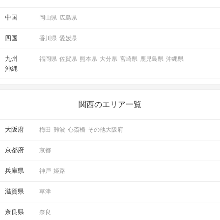
中国
岡山県
広島県
四国
香川県
愛媛県
マッチングした方同士お話できるように
スタッフがお席までご案内します！
九州
福岡県
佐賀県
熊本県
大分県
宮崎県
鹿児島県
沖縄県
沖縄
アクセス
関西のエリア一覧
京都ラウンジ
5
京都駅から徒歩
分
大阪府
梅田
難波
心斎橋
その他大阪府
〒600-8216
京都府京都市下京区東塩小路町735-1
京都府
京都
京阪京都ビル2階
兵庫県
神戸
姫路
滋賀県
草津
開催場所
奈良県
奈良