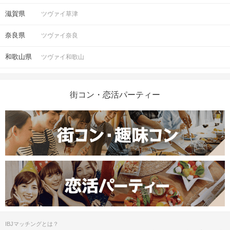
ご来場ください。
滋賀県
ツヴァイ草津
完了していない場合は、ご参加いた
注意事項
だけません。
奈良県
ツヴァイ奈良
①公式アプリのダウンロード ・ログイ
ン
和歌山県
ツヴァイ和歌山
②本人確認書類の事前アップロード
ご予約手続き完了後、お客様都合によ
街コン・恋活パーティー
キャンセル
りキャンセルされた場合、参加費と同
について
額のキャンセル料が発生します。
掲載開始日：2025/11/20
IBJマッチングとは？