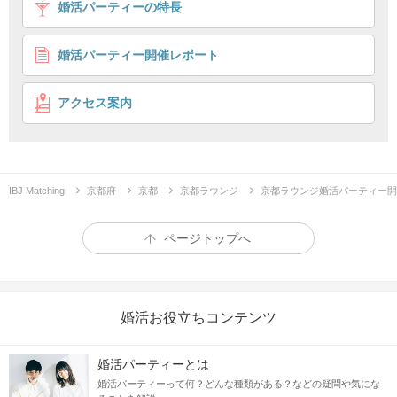
婚活パーティーの特長
＼1～2年以内に結婚したい♡／
年収500万円以上の一途な性格の男性
婚活パーティー開催レポート
ゆったりソファ席
結婚観重視マッチング
企画詳細
アクセス案内
真剣度
MAX
な方限定
IBJ Matching
京都府
京都
京都ラウンジ
京都ラウンジ婚活パーティー開
ページトップへ
婚活お役立ちコンテンツ
婚活パーティーとは
婚活パーティーって何？どんな種類がある？などの疑問や気にな