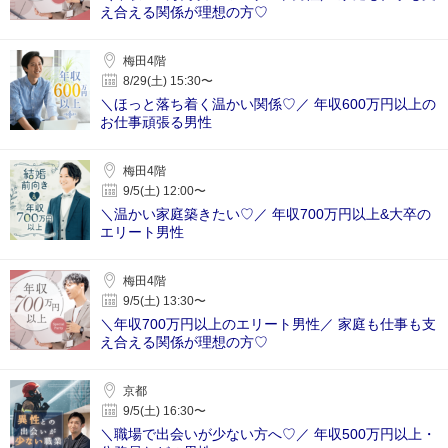
え合える関係が理想の方♡
梅田4階
8/29(土) 15:30〜
＼ほっと落ち着く温かい関係♡／ 年収600万円以上の
お仕事頑張る男性
梅田4階
9/5(土) 12:00〜
＼温かい家庭築きたい♡／ 年収700万円以上&大卒の
エリート男性
梅田4階
9/5(土) 13:30〜
＼年収700万円以上のエリート男性／ 家庭も仕事も支
え合える関係が理想の方♡
京都
9/5(土) 16:30〜
＼職場で出会いが少ない方へ♡／ 年収500万円以上・