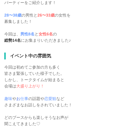
パーティーをご紹介します！
28〜38歳
の男性と
26〜33歳
の女性を
募集しました！
今回は、
男性8名
と
女性6名
の
総勢14名
にお集まりいただきました♪
イベント中の雰囲気
今回は初めてご参加の方も多く
皆さま緊張していた様子でした。
しかし、トークタイムが始まると
会場は
大盛り上がり！
趣味
や
お
仕事
の話題や
恋愛観
など
さまざまなお話しをされていました！
どのブースからも楽しそうなお声が
聞こえてきました♡