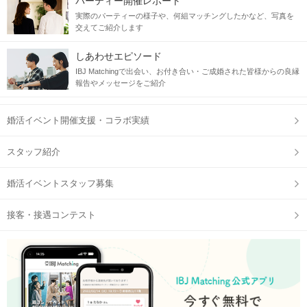
パーティー開催レポート
実際のパーティーの様子や、何組マッチングしたかなど、写真を
交えてご紹介します
しあわせエピソード
IBJ Matchingで出会い、お付き合い・ご成婚された皆様からの良縁
報告やメッセージをご紹介
STEP2
自分のプロフィールをチェック
婚活イベント開催支援・コラボ実績
スタッフ紹介
婚活イベントスタッフ募集
接客・接遇コンテスト
STEP3
【個室8対8】トークタイムスタート