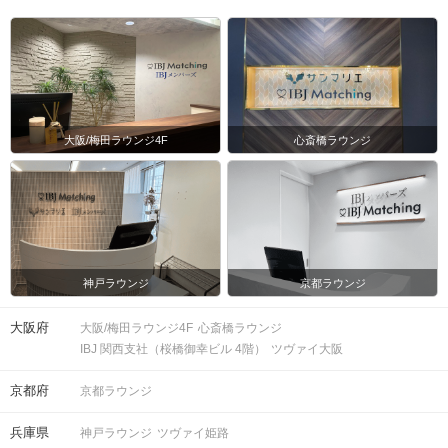
定。
時間
※開始時刻から30分以上遅れる場合は
参加をご遠慮いただいております。
8対8程度で進行予定。（最少開催人
数：4対4）
※募集締め切り以降のキャンセルによ
大阪/梅田ラウンジ4F
心斎橋ラウンジ
人数
っては男女差が変動する場合がござい
ます。
スマートフォン・顔写真付きの身分証
（運転免許証、マイナンバーカード、
持ち物
パスポートなど）
神戸ラウンジ
京都ラウンジ
お食事
ソフトドリンク付き
大阪府
大阪/梅田ラウンジ4F
心斎橋ラウンジ
飲み物
IBJ 関西支社（桜橋御幸ビル 4階）
ツヴァイ大阪
清潔感のある服装でお越しください。
服装
京都府
京都ラウンジ
＜QRコード受付について＞
兵庫県
神戸ラウンジ
ツヴァイ姫路
・受付前に以下①②をご対応のうえ、