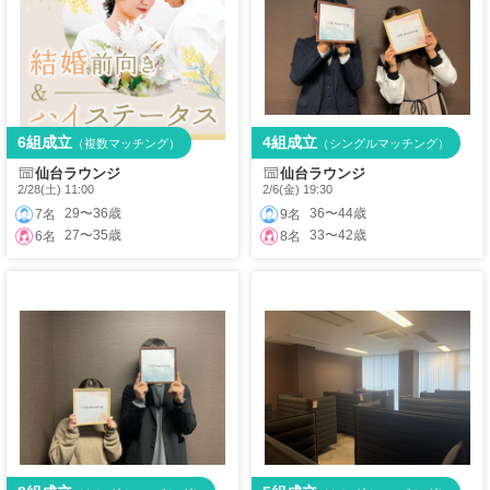
6組成立
4組成立
（複数マッチング）
（シングルマッチング）
仙台ラウンジ
仙台ラウンジ
2/28(土) 11:00
2/6(金) 19:30
29〜36歳
36〜44歳
7名
9名
27〜35歳
33〜42歳
6名
8名