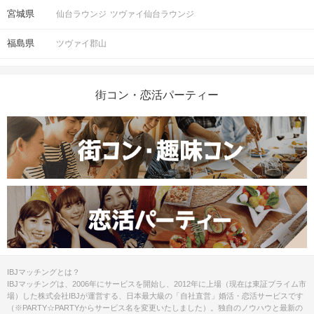
宮城県
仙台ラウンジ
ツヴァイ仙台ラウンジ
福島県
ツヴァイ郡山
街コン・恋活パーティー
IBJマッチングとは？
IBJマッチングは、2006年にサービスを開始し、2012年に上場（現在は東証プライム市
場）した株式会社IBJが運営する、日本最大級の「自社直営」婚活・恋活サービスです
（※PARTY☆PARTYからサービス名を変更いたしました）。独自のノウハウと最新の