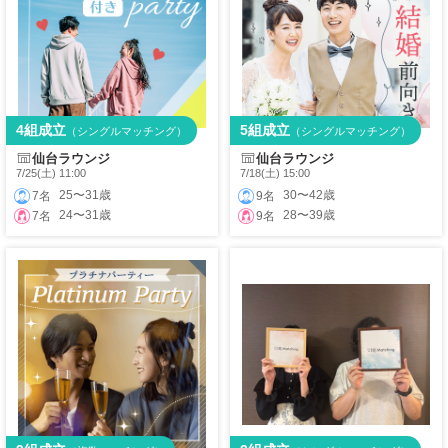
4組成立
5組成立
（シングルマッチング）
（シングルマッチング）
仙台ラウンジ
仙台ラウンジ
7/25(土) 11:00
7/18(土) 15:00
25〜31歳
30〜42歳
7名
9名
24〜31歳
28〜39歳
7名
9名