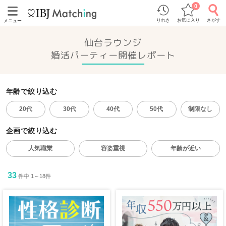
0
りれき
お気に入り
さがす
メニュー
仙台ラウンジ
婚活パーティー開催レポート
年齢で絞り込む
20代
30代
40代
50代
制限なし
企画で絞り込む
人気職業
容姿重視
年齢が近い
33
件中 1～18件