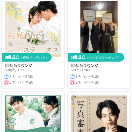
9組成立
5組成立
（複数マッチング）
（シングルマッチング）
仙台ラウンジ
仙台ラウンジ
5/30(土) 11:00
5/9(土) 17:00
30〜37歳
25〜31歳
7名
8名
27〜35歳
24〜31歳
6名
8名