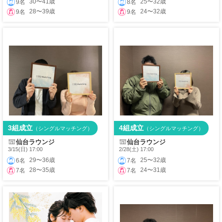
30〜41歳
25〜32歳
9名
8名
28〜39歳
24〜32歳
9名
9名
3組成立
4組成立
（シングルマッチング）
（シングルマッチング）
仙台ラウンジ
仙台ラウンジ
3/15(日) 17:00
2/28(土) 17:00
29〜36歳
25〜32歳
6名
7名
28〜35歳
24〜31歳
7名
7名