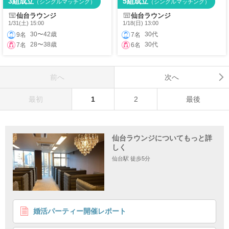
3組成立
5組成立
（シングルマッチング）
（シングルマッチング）
仙台ラウンジ
仙台ラウンジ
1/31(土) 15:00
1/18(日) 13:00
30〜42歳
30代
9名
7名
28〜38歳
30代
7名
6名
前へ
次へ
最初
1
2
最後
仙台ラウンジについてもっと詳
しく
仙台駅 徒歩5分
婚活パーティー開催レポート