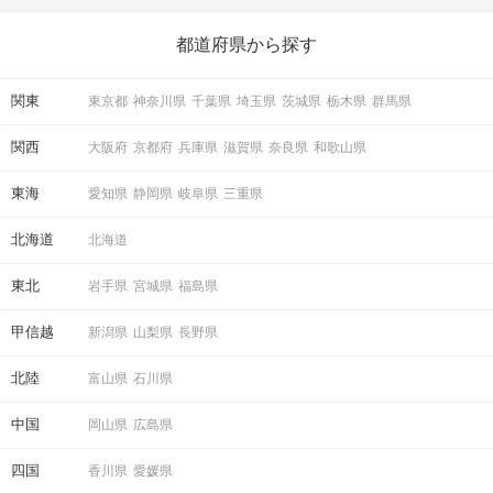
いことを始めましょう！ いますぐ楽しい気分になれる対処法か
ら、恋愛・自分磨き・趣味などジャンル別の楽しいことまで、16
の楽しいことアイデアを集めました♪ いままさに楽しいことを探し
都道府県から探す
ている方は必見です。
関東
東京都
神奈川県
千葉県
埼玉県
茨城県
栃木県
群馬県
関西
大阪府
京都府
兵庫県
滋賀県
奈良県
和歌山県
東海
愛知県
静岡県
岐阜県
三重県
北海道
北海道
東北
岩手県
宮城県
福島県
甲信越
新潟県
山梨県
長野県
北陸
富山県
石川県
中国
岡山県
広島県
四国
香川県
愛媛県