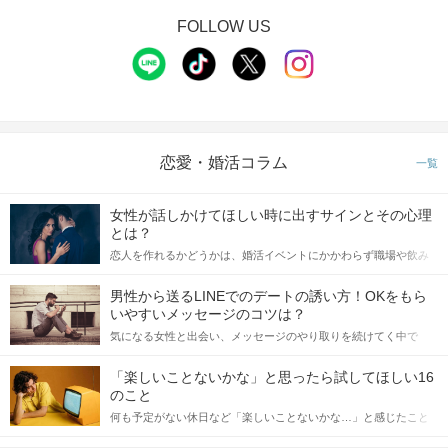
FOLLOW US
恋愛・婚活コラム
一覧
女性が話しかけてほしい時に出すサインとその心理
とは？
恋人を作れるかどうかは、婚活イベントにかかわらず職場や飲み
会の場で女性が話しかけて欲しい時に出すサインに、早く気づい
てアプローチできるかにも左右されます。 これから恋人作りを本
男性から送るLINEでのデートの誘い方！OKをもら
格的に始めようとしている方は、女性が異性を求めて出すサイン
いやすいメッセージのコツは？
をしっかりと理解し、正しい行動に移せるかどうかが重要。 この
気になる女性と出会い、メッセージのやり取りを続けてく中で
記事では、女性が話しかけて欲しい時に出すサインとその心理を
「この人いいな」と感じたら、次はデートに誘いたくなるもの。
詳しく解説した後、婚活イベントで実際にサインを受け取った場
しかし、中には「どう誘ったらいいの？」とお困りの男性もいら
合にどのような行動に繋げるべきかをご紹介していきます。
「楽しいことないかな」と思ったら試してほしい16
っしゃるのではないでしょうか。 そこで今回は、男性から女性へ
のこと
送るLINEでのデートの誘い方のコツをご紹介します。例文も混じ
何も予定がない休日など「楽しいことないかな…」と感じたこと
えながら解説するので、ぜひ参考にしてください。
がある人もいるのでは？ 日常が退屈に感じるなら、いますぐ楽し